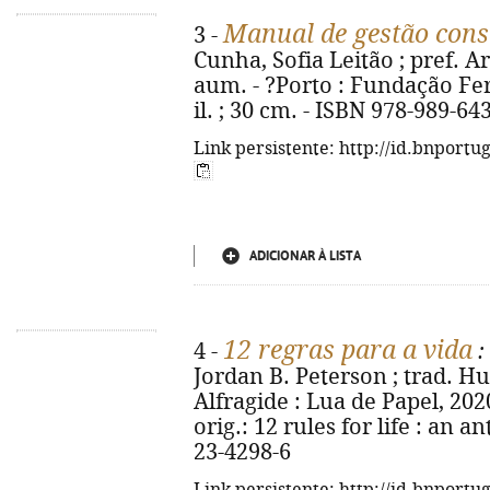
Manual de gestão const
3 -
Cunha, Sofia Leitão ; pref. A
aum. - ?Porto : Fundação Fer
il. ; 30 cm. - ISBN 978-989-64
Link persistente: http://id.bnportu
ADICIONAR À LISTA
12 regras para a vida
4 -
:
Jordan B. Peterson ; trad. Hu
Alfragide : Lua de Papel, 2020. 
orig.: 12 rules for life : an a
23-4298-6