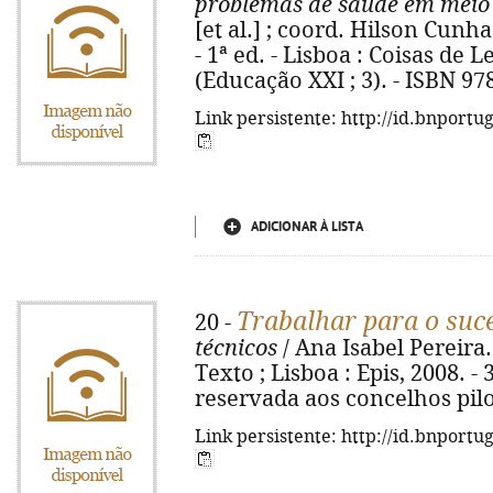
problemas de saúde em meio 
[et al.] ; coord. Hilson Cunh
- 1ª ed. - Lisboa : Coisas de Le
(Educação XXI ; 3). - ISBN 97
Link persistente: http://id.bnportu
ADICIONAR À LISTA
Trabalhar para o suce
20 -
técnicos
/ Ana Isabel Pereira...
Texto ; Lisboa : Epis, 2008. - 3
reservada aos concelhos pilo
Link persistente: http://id.bnportu