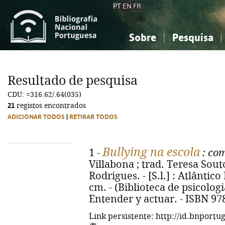
PT
EN
FR
Sobre
Pesquisa
Sobre a Bibliografia Nacional
Simples
Conhecimento, Informação...
Conhecimento, Informação...
Combinada
A
Resultado de pesquisa
Ciências sociais...
Ciências sociais...
CDU: =316.62/.64(035)
Arte, desporto...
Arte, desporto...
21
registos encontrados
ADICIONAR TODOS
|
RETIRAR TODOS
Bullying na escola
1 -
: com
Villabona ; trad. Teresa Sout
Rodrigues. - [S.l.] : Atlântico P
cm. - (Biblioteca de psicologia
Entender y actuar. - ISBN 97
Link persistente: http://id.bnportu