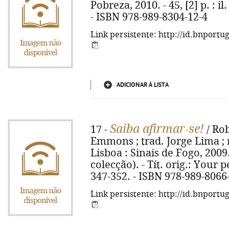
Pobreza, 2010. - 45, [2] p. : il
- ISBN 978-989-8304-12-4
Link persistente: http://id.bnportu
ADICIONAR À LISTA
Saiba afirmar-se!
17 -
/ Rob
Emmons ; trad. Jorge Lima ; r
Lisboa : Sinais de Fogo, 2009. 
colecção). - Tít. orig.: Your pe
347-352. - ISBN 978-989-8066
Link persistente: http://id.bnportu