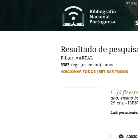
PT
EN
S
S
C
C
Resultado de pesquis
C
C
Editor: =AREAL
A
A
3387
registos encontrados
ADICIONAR TODOS
|
RETIRAR TODOS
Já fizest
1 -
ano, ensino b
29 cm. - ISB
Link persistente
ADICIO