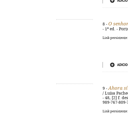
ADICIO
O senhor
8 -
- 1ª ed. - Por
Link persistente
ADICIO
Ahora sí
9 -
/ Luísa Pachec
- 48, [2] f. d
989-767-809-
Link persistente