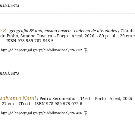
NAR À LISTA
n 8
: geografia 8º ano, ensino básico
: caderno de atividades
/ Cláudi
o Pinho, Simone Oliveira. - Porto : Areal, 2026. - 80 p. : il. ; 29 cm 
r.. - ISBN 978-989-767-845-5
: http://id.bnportugal.gov.pt/bib/bibnacional/2268302
NAR À LISTA
 salvam o Natal
/ Pedro Seromenho. - 1ª ed. - Porto : Areal, 2025. 
l. ; 27 cm. - (Trix). - ISBN 978-989-575-072-6
: http://id.bnportugal.gov.pt/bib/bibnacional/2268406