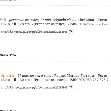
s 6
: preparar os testes, 6º ano, segundo ciclo
/ Abel Mota. - Porto :
 192 p. : il. ; 28 cm. - (Preparar os testes). - ISBN 978-989-767-512-6
: http://id.bnportugal.gov.pt/bib/bibnacional/2283805
NAR À LISTA
uímica 9
: 9ª ano, terceiro ciclo
/ Raquel Maritza Ferreira. - Porto :
 160 p. : il. ; 30 cm. - (Preparar os testes). - ISBN 978-989-767-573-7
: http://id.bnportugal.gov.pt/bib/bibnacional/2283803