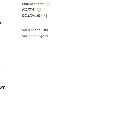
MarcXchange
ISO2709
ISO2709(ISIS)
. -
Ver a minha lista
Voltar ao registo
awn