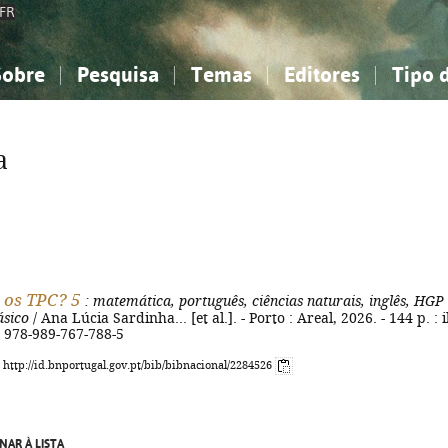
FR
Sobre
Pesquisa
Temas
Editores
Tipo 
obre a Bibliografia Nacional
imples
onhecimento, Informação...
onhecimento, Informação...
Combinada
A minha lista
Como utilizar
Filosofia, psicologia...
Filosofia, psicologia...
Perguntas frequente
a
iências sociais...
iências sociais...
Ciências exatas e naturais...
Ciências exatas e naturais...
rte, desporto...
rte, desporto...
Literatura, linguística...
Literatura, linguística...
e os TPC? 5
: matemática, português, ciências naturais, inglês, HGP
ásico
/ Ana Lúcia Sardinha... [et al.]. - Porto : Areal, 2026. - 144 p. : il
N 978-989-767-788-5
: http://id.bnportugal.gov.pt/bib/bibnacional/2284526
NAR À LISTA