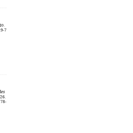
to.
29-7
des
026.
978-