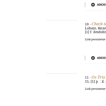
ADICIO
Check-i
10 -
Lobato, Ricard
[1] f. desdob
Link persistente
ADICIO
Os Trix
11 -
25, [1] p. : i
Link persistente