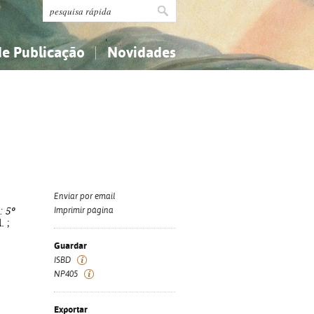
de Publicação
Novidades
s
Religião...
Religião...
Ciências aplicadas...
Ciências aplicadas...
História, geografia, biografias...
História, geografia, biografias...
Enviar por email
: 5º
Imprimir página
. ;
Guardar
ISBD
NP405
Exportar