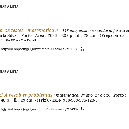
NAR À LISTA
r os testes - matemática A
: 11º ano, ensino secundário
/ Andre
la Silva. - Porto : Areal, 2025. - 208 p. : il. ; 28 cm. - (Preparar os
BN 978-989-575-058-0
: http://id.bnportugal.gov.pt/bib/bibnacional/2266185
NAR À LISTA
x! A resolver problemas
: matemática, 3º ano, 1º ciclo
. - Porto :
 48 p. : il. ; 29 cm. - (Trix). - ISBN 978-989-575-123-5
: http://id.bnportugal.gov.pt/bib/bibnacional/2264907