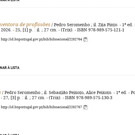
NAR À LISTA
nventora de profissões
/ Pedro Seromenho ; il. Zita Pinto. - 1ª ed. 
 2026. - 25, [1] p. : il. ; 27 cm. - (Trix). - ISBN 978-989-575-121-1
: http://id.bnportugal.gov.pt/bib/bibnacional/2282764
NAR À LISTA
a
/ Pedro Seromenho ; il. Sebastião Peixoto, Alice Peixoto. - 1ª ed. - P
 - 27, [3] p. : il. ; 27 cm. - (Trix). - ISBN 978-989-575-130-3
: http://id.bnportugal.gov.pt/bib/bibnacional/2282767