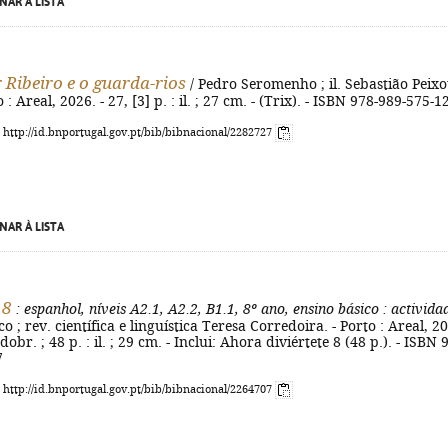
NAR À LISTA
 Ribeiro e o guarda-rios
/ Pedro Seromenho ; il. Sebastião Peixo
to : Areal, 2026. - 27, [3] p. : il. ; 27 cm. - (Trix). - ISBN 978-989-575-1
: http://id.bnportugal.gov.pt/bib/bibnacional/2282727
NAR À LISTA
 8
: espanhol, níveis A2.1, A2.2, B1.1, 8º ano, ensino básico
: activida
o ; rev. científica e linguística Teresa Corredoira. - Porto : Areal, 2
esdobr. ; 48 p. : il. ; 29 cm. - Inclui: Ahora diviértete 8 (48 p.). - ISBN 
7
: http://id.bnportugal.gov.pt/bib/bibnacional/2264707