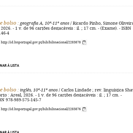
e bolso
: geografia A, 10º-11º anos
/ Ricardo Pinho, Simone Oliveira
 2026. - 1 v. de 96 cartões destacáveis : il. ; 17 cm. - (Exame). - ISBN
146-4
: http://id.bnportugal.gov.pt/bib/bibnacional/2283878
NAR À LISTA
e bolso
: inglês, 10º-11º anos
/ Carlos Lindade ; rev. linguística Sh
rto : Areal, 2026. - 1 v. de 96 cartões destacáveis : il. ; 17 cm. -
SBN 978-989-575-145-7
: http://id.bnportugal.gov.pt/bib/bibnacional/2283876
NAR À LISTA