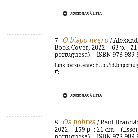
ADICIONAR À LISTA
O bispo negro
7 -
/ Alexandr
Book Cover, 2022. - 63 p. ; 21
portuguesa). - ISBN 978-989-
Link persistente: http://id.bnportu
ADICIONAR À LISTA
Os pobres
8 -
/ Raul Brandão.
2022. - 159 p. ; 21 cm. - (Esse
portuguesa). - ISBN 978-989-