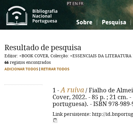
PT
EN
FR
Sobre
Pesquisa
Sobre a Bibliografia Nacional
Simples
Conhecimento, Informação...
Conhecimento, Informação...
Combinada
A
Resultado de pesquisa
Ciências sociais...
Ciências sociais...
Editor: =BOOK COVER, Colecção: =ESSENCIAIS DA LITERATUR
Arte, desporto...
Arte, desporto...
66
registos encontrados
ADICIONAR TODOS
|
RETIRAR TODOS
A ruiva
1 -
/ Fialho de Almeid
Cover, 2022. - 85 p. ; 21 cm. -
portuguesa). - ISBN 978-989-
Link persistente: http://id.bnportu