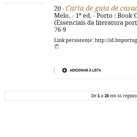
Carta de guia de casa
20 -
Melo. - 1ª ed. - Porto : Book C
(Essenciais da literatura por
76-9
Link persistente: http://id.bnportu
ADICIONAR À LISTA
De
1
a
20
em
66
registo