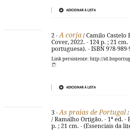
ADICIONAR À LISTA
A corja
2 -
/ Camilo Castelo B
Cover, 2022. - 124 p. ; 21 cm. 
portuguesa). - ISBN 978-989-
Link persistente: http://id.bnportu
ADICIONAR À LISTA
As praias de Portugal
3 -
:
/ Ramalho Ortigão. - 1ª ed. - 
p. ; 21 cm. - (Essenciais da l