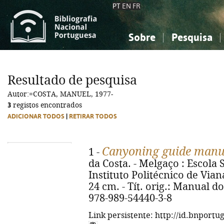
PT
EN
FR
Sobre
Pesquisa
Sobre a Bibliografia Nacional
Simples
Conhecimento, Informação...
Conhecimento, Informação...
Combinada
A
Resultado de pesquisa
Ciências sociais...
Ciências sociais...
Autor:=COSTA, MANUEL, 1977-
Arte, desporto...
Arte, desporto...
3
registos encontrados
ADICIONAR TODOS
|
RETIRAR TODOS
Canyoning guide manu
1 -
da Costa. - Melgaço : Escola 
Instituto Politécnico de Viana 
24 cm. - Tít. orig.: Manual d
978-989-54440-3-8
Link persistente: http://id.bnportu