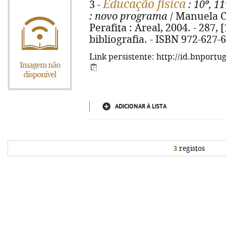
Educação física
3 -
: 10º, 11
: novo programa
/ Manuela Cos
Perafita : Areal, 2004. - 287, [
bibliografia. - ISBN 972-627-
Link persistente: http://id.bnportu
ADICIONAR À LISTA
3
registos