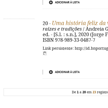
ADICIONAR À LISTA
Uma história feliz da 
20 -
raizes e tradições
/ Andreia Go
ed. - [S.l. : s.n.], 2020 (Jorge 
ISBN 978-989-33-0487-7
Link persistente: http://id.bnportu
ADICIONAR À LISTA
De
1
a
20
em
23
registo