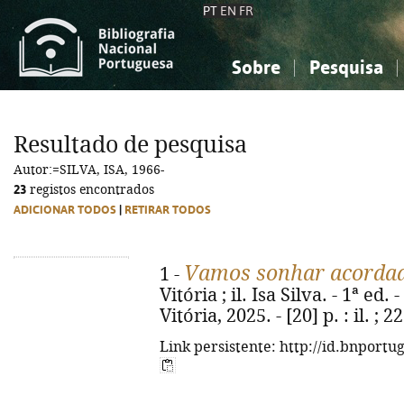
PT
EN
FR
Sobre
Pesquisa
Sobre a Bibliografia Nacional
Simples
Conhecimento, Informação...
Conhecimento, Informação...
Combinada
A
Resultado de pesquisa
Ciências sociais...
Ciências sociais...
Autor:=SILVA, ISA, 1966-
Arte, desporto...
Arte, desporto...
23
registos encontrados
ADICIONAR TODOS
|
RETIRAR TODOS
Vamos sonhar acorda
1 -
Vitória ; il. Isa Silva. - 1ª ed
Vitória, 2025. - [20] p. : il. 
Link persistente: http://id.bnportu