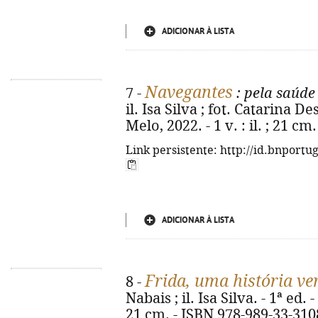
ADICIONAR À LISTA
Navegantes
7 -
: pela saúde
il. Isa Silva ; fot. Catarina D
Melo, 2022. - 1 v. : il. ; 21 c
Link persistente: http://id.bnportu
ADICIONAR À LISTA
Frida, uma história ve
8 -
Nabais ; il. Isa Silva. - 1ª ed. - [
21 cm. - ISBN 978-989-33-310