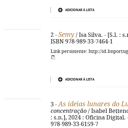
ADICIONAR À LISTA
Semy
2 -
/ Isa Silva. - [S.l. : s
ISBN 978-989-33-7464-1
Link persistente: http://id.bnportu
ADICIONAR À LISTA
As ideias lunares do L
3 -
concentração
/ Isabel Bettencou
: s.n.], 2024 : Oficina Digital. -
978-989-33-6159-7