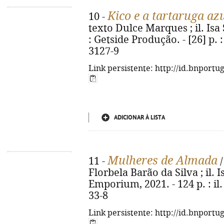
Kico e a tartaruga azu
10 -
texto Dulce Marques ; il. Isa Si
: Getside Produção. - [26] p. :
3127-9
Link persistente: http://id.bnportu
ADICIONAR À LISTA
Mulheres de Almada
11 -
/
Florbela Barão da Silva ; il. I
Emporium, 2021. - 124 p. : il.
33-8
Link persistente: http://id.bnportu