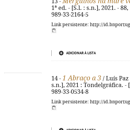
Mergulhos na maré v
13 -
1ª ed. - [S.l. : s.n.], 2021. - 88
989-33-2164-5
Link persistente: http://id.bnportu
ADICIONAR À LISTA
1 Abraço a 3
14 -
/ Luís Paz ; 
s.n.], 2021 : Tondelgráfica. - [
989-33-0534-8
Link persistente: http://id.bnportu