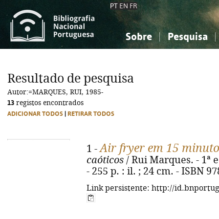
PT
EN
FR
Sobre
Pesquisa
Sobre a Bibliografia Nacional
Simples
Conhecimento, Informação...
Conhecimento, Informação...
Combinada
A
Resultado de pesquisa
Ciências sociais...
Ciências sociais...
Autor:=MARQUES, RUI, 1985-
Arte, desporto...
Arte, desporto...
13
registos encontrados
ADICIONAR TODOS
|
RETIRAR TODOS
Air fryer em 15 minut
1 -
caóticos
/ Rui Marques. - 1ª e
- 255 p. : il. ; 24 cm. - ISBN 
Link persistente: http://id.bnportu