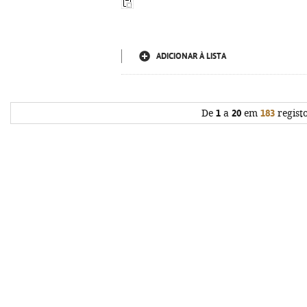
ADICIONAR À LISTA
De
1
a
20
em
183
regist