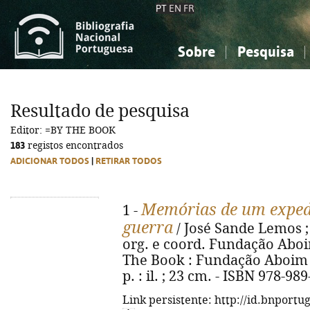
PT
EN
FR
Sobre
Pesquisa
Sobre a Bibliografia Nacional
Simples
Conhecimento, Informação...
Conhecimento, Informação...
Combinada
A
Resultado de pesquisa
Ciências sociais...
Ciências sociais...
Editor: =BY THE BOOK
Arte, desporto...
Arte, desporto...
183
registos encontrados
ADICIONAR TODOS
|
RETIRAR TODOS
Memórias de um expedi
1 -
guerra
/ José Sande Lemos ;
org. e coord. Fundação Aboi
The Book : Fundação Aboim S
p. : il. ; 23 cm. - ISBN 978-98
Link persistente: http://id.bnportu