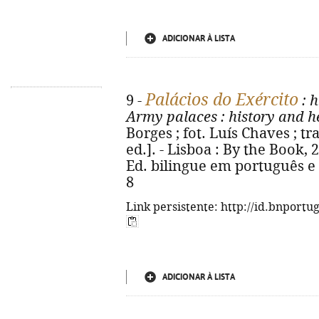
ADICIONAR À LISTA
Palácios do Exército
9 -
: h
Army palaces
: history and h
Borges ; fot. Luís Chaves ; tr
ed.]. - Lisboa : By the Book, 202
Ed. bilingue em português e 
8
Link persistente: http://id.bnportu
ADICIONAR À LISTA