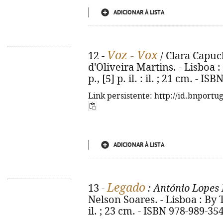
ADICIONAR À LISTA
Voz - Vox
12 -
/ Clara Capuch
d'Oliveira Martins. - Lisboa 
p., [5] p. il. : il. ; 21 cm. - 
Link persistente: http://id.bnportu
ADICIONAR À LISTA
Legado
13 -
: António Lopes
Nelson Soares. - Lisboa : By T
il. ; 23 cm. - ISBN 978-989-35