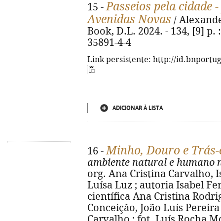
Passeios pela cidade -
15 -
Avenidas Novas
/ Alexande
Book, D.L. 2024. - 134, [9] p. :
35891-4-4
Link persistente: http://id.bnportu
ADICIONAR À LISTA
Minho, Douro e Trás
16 -
ambiente natural e humano na
org. Ana Cristina Carvalho, 
Luísa Luz ; autoria Isabel Fer
científica Ana Cristina Rodrigu
Conceição, João Luís Pereira
Carvalho ; fot. Luís Rocha Mon