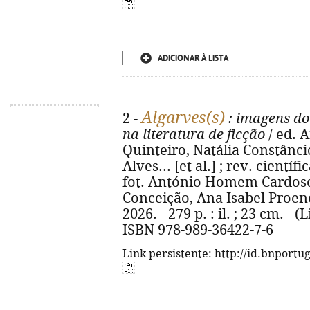
ADICIONAR À LISTA
Algarves(s)
2 -
: imagens do
na literatura de ficção
/ ed. A
Quinteiro, Natália Constânci
Alves... [et al.] ; rev. científi
fot. António Homem Cardoso...
Conceição, Ana Isabel Proenç
2026. - 279 p. : il. ; 23 cm. - 
ISBN 978-989-36422-7-6
Link persistente: http://id.bnportu