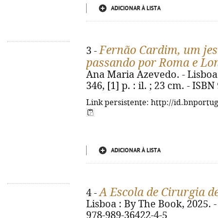
ADICIONAR À LISTA
Fernão Cardim, um jesu
3 -
passando por Roma e Lon
Ana Maria Azevedo. - Lisboa 
346, [1] p. : il. ; 23 cm. - IS
Link persistente: http://id.bnportu
ADICIONAR À LISTA
A Escola de Cirurgia d
4 -
Lisboa : By The Book, 2025. - 3
978-989-36422-4-5