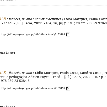
l! 8
: francês, 8º ano
: cahier d'activités
/ Lídia Marques, Paula Costa
- 1ª ed. - [S.l.] : ASA, 2022. - 104, 16, [6] p. : il. ; 28 cm. - ISBN 978-
: http://id.bnportugal.gov.pt/bib/bibnacional/2133183
NAR À LISTA
l! 8
: francês, 8º ano
/ Lídia Marques, Paula Costa, Sandra Costa ; r
ent. e pedagógica Adrien Payet. - 1ª ed. - [S.l.] : ASA, 2022. - 167 p. : i
N 978-989-23-5284-8
: http://id.bnportugal.gov.pt/bib/bibnacional/2133195