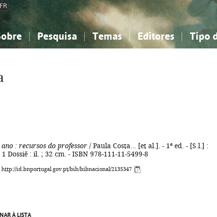
FR
Sobre
Pesquisa
Temas
Editores
Tipo 
obre a Bibliografia Nacional
imples
onhecimento, Informação...
onhecimento, Informação...
Combinada
A minha lista
Como utilizar
Filosofia, psicologia...
Filosofia, psicologia...
Perguntas frequente
a
iências sociais...
iências sociais...
Ciências exatas e naturais...
Ciências exatas e naturais...
rte, desporto...
rte, desporto...
Literatura, linguística...
Literatura, linguística...
 ano
: recursos do professor
/ Paula Costa... [et al.]. - 1ª ed. - [S.l.] :
 1 Dossiê : il. ; 32 cm. - ISBN 978-111-11-5499-8
: http://id.bnportugal.gov.pt/bib/bibnacional/2135347
NAR À LISTA