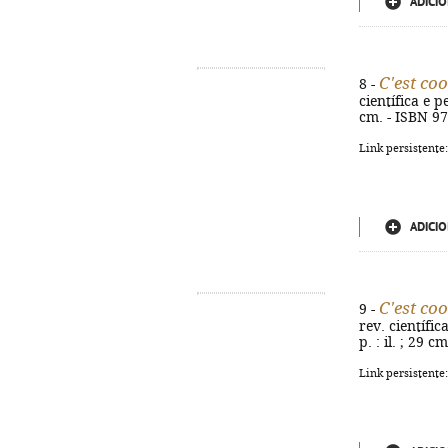
ADICIO
C'est coo
8 -
científica e p
cm. - ISBN 9
Link persistente
ADICIO
C'est coo
9 -
rev. científica
p. : il. ; 29 
Link persistente