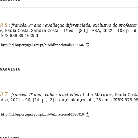
NAR À LISTA
l! 8
: francês, 8º ano
: avaliação diferenciada, exclusivo do professor
 Paula Costa, Sandra Costa. - 1ª ed. - [S.l.] : ASA, 2022. - 103 p. : il. 
N 978-888-89-1629-3
: http://id.bnportugal.gov.pt/bib/bibnacional/2133146
NAR À LISTA
l! 7
: francês, 7º ano
: cahier d'activités
/ Lídia Marques, Paula Costa
 : Asa, 2021. - 96, [24] p., [2] f. autocolantes : il. ; 28 cm. - ISBN 978-9
: http://id.bnportugal.gov.pt/bib/bibnacional/2086316