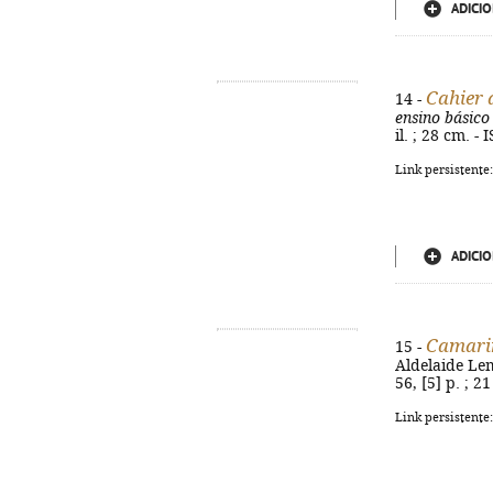
ADICIO
Cahier d
14 -
ensino básico
il. ; 28 cm. 
Link persistente
ADICIO
Camarin
15 -
Aldelaide Lem
56, [5] p. ; 2
Link persistente