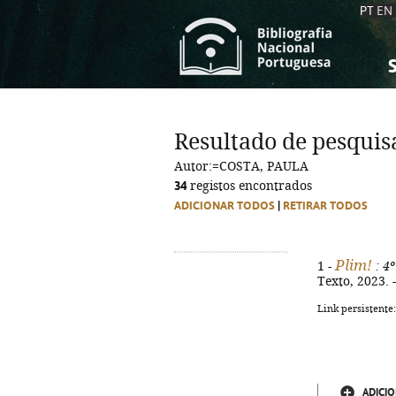
PT
EN
S
S
C
C
Resultado de pesquis
C
C
Autor:=COSTA, PAULA
A
A
34
registos encontrados
ADICIONAR TODOS
|
RETIRAR TODOS
Plim!
1 -
: 4º
Texto, 2023. -
Link persistente
ADICIO