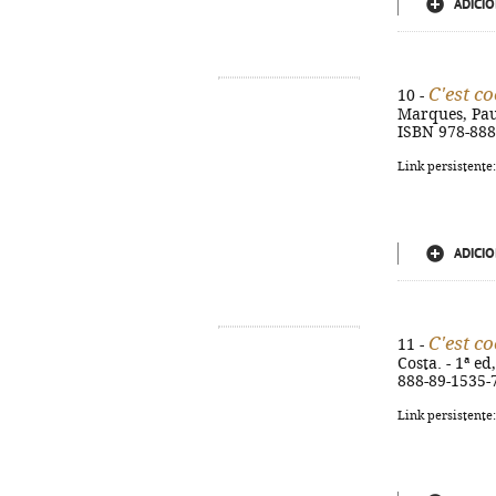
ADICIO
C'est co
10 -
Marques, Paula 
ISBN 978-888
Link persistente
ADICIO
C'est co
11 -
Costa. - 1ª ed,
888-89-1535-
Link persistente