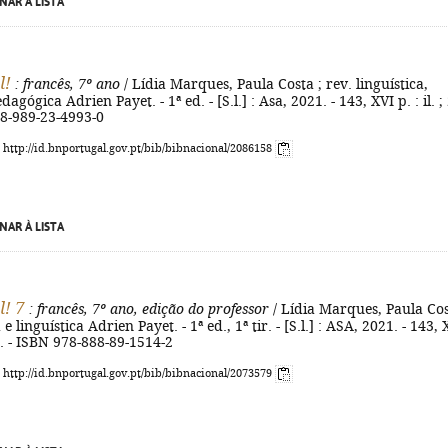
NAR À LISTA
l!
: francês, 7º ano
/ Lídia Marques, Paula Costa ; rev. linguística,
edagógica Adrien Payet. - 1ª ed. - [S.l.] : Asa, 2021. - 143, XVI p. : il. ;
78-989-23-4993-0
: http://id.bnportugal.gov.pt/bib/bibnacional/2086158
NAR À LISTA
l! 7
: francês, 7º ano, edição do professor
/ Lídia Marques, Paula Cos
 e linguística Adrien Payet. - 1ª ed., 1ª tir. - [S.l.] : ASA, 2021. - 143, 
cm. - ISBN 978-888-89-1514-2
: http://id.bnportugal.gov.pt/bib/bibnacional/2073579