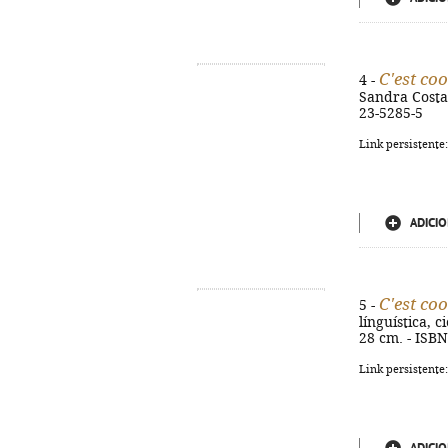
C'est coo
4 -
Sandra Costa. 
23-5285-5
Link persistente
ADICIO
C'est coo
5 -
línguística, ci
28 cm. - ISB
Link persistente