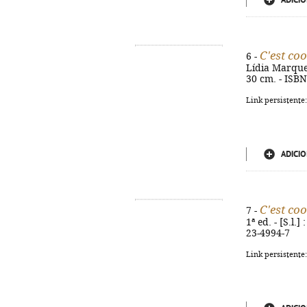
ADICIO
C'est coo
6 -
Lídia Marques,
30 cm. - ISB
Link persistente
ADICIO
C'est coo
7 -
1ª ed. - [S.l.]
23-4994-7
Link persistente