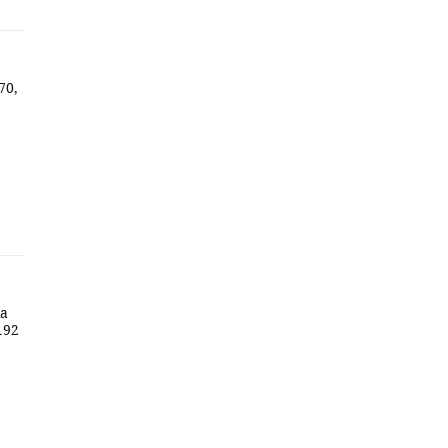
70,
ia
 192