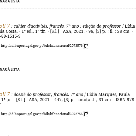
NAR À LISTA
ol! 7
: cahier d'activités, francês, 7º ano
: edição do professor
/ Lídia
Costa. - 1ª ed., 1ª tir. - [S.l.] : ASA, 2021. - 96, [3] p. : il. ; 28 cm. -
-89-1515-9
: http://id.bnportugal.gov.pt/bib/bibnacional/2073576
NAR À LISTA
ol! 7
: dossiê do professor, francês, 7º ano
/ Lídia Marques, Paula
 1ª tir. - [S.l.] : ASA, 2021. - 447, [3] p. : muito il. ; 31 cm. - ISBN 978-
7
: http://id.bnportugal.gov.pt/bib/bibnacional/2072756