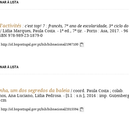
NAR À LISTA
'activités
: c'est top! 7
: francês, 7º ano de escolaridade, 3º ciclo do
/ Lídia Marques, Paula Costa. - 1ª ed., 7ª tir. - Porto : Asa, 2017. - 96 
- ISBN 978-989-23-1879-0
: http://id.bnportugal.gov.pt/bib/bibnacional/1967100
NAR À LISTA
ha, um dos segredos da baleia
/ coord. Paula Costa ; colab.
os, Ana Luciano, Lídia Pedrosa. - [S.l. : s.n.], 2016 : imp. Gutenberg
1 cm
: http://id.bnportugal.gov.pt/bib/bibnacional/2015594