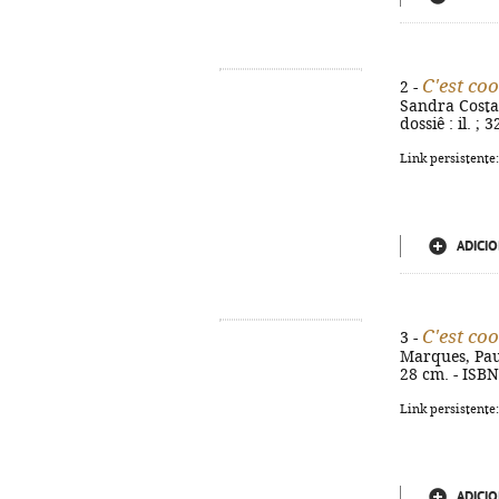
C'est coo
2 -
Sandra Costa 
dossiê : il. ;
Link persistente
ADICIO
C'est coo
3 -
Marques, Paula
28 cm. - ISB
Link persistente
ADICIO