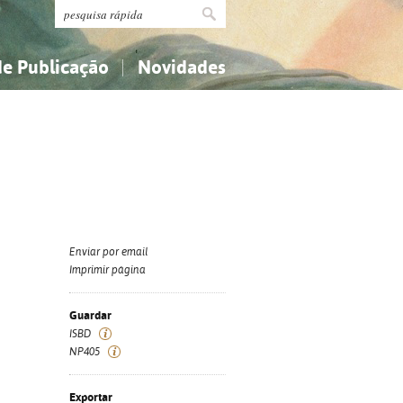
de Publicação
Novidades
s
Religião...
Religião...
Ciências aplicadas...
Ciências aplicadas...
História, geografia, biografias...
História, geografia, biografias...
Enviar por email
Imprimir página
Guardar
ISBD
NP405
Exportar