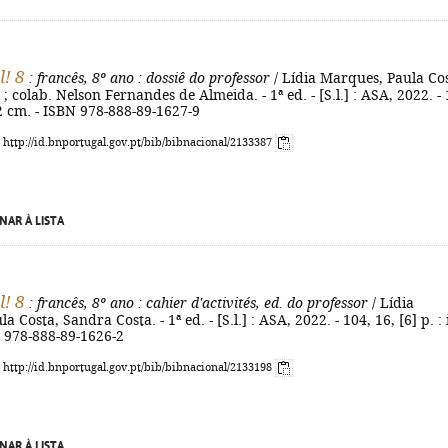
l! 8
: francês, 8º ano
: dossiê do professor
/ Lídia Marques, Paula Cos
; colab. Nelson Fernandes de Almeida. - 1ª ed. - [S.l.] : ASA, 2022. - 
 32 cm. - ISBN 978-888-89-1627-9
: http://id.bnportugal.gov.pt/bib/bibnacional/2133387
NAR À LISTA
l! 8
: francês, 8º ano
: cahier d'activités, ed. do professor
/ Lídia
 Costa, Sandra Costa. - 1ª ed. - [S.l.] : ASA, 2022. - 104, 16, [6] p. : il
N 978-888-89-1626-2
: http://id.bnportugal.gov.pt/bib/bibnacional/2133198
NAR À LISTA