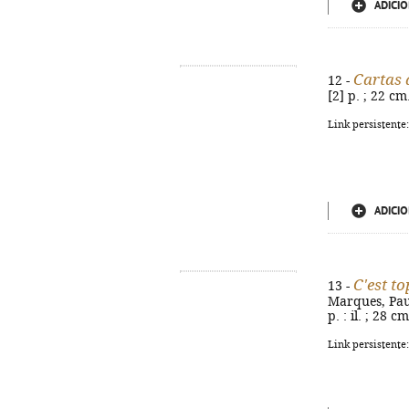
ADICIO
Cartas
12 -
[2] p. ; 22 c
Link persistente
ADICIO
C'est to
13 -
Marques, Paula
p. : il. ; 28 
Link persistente