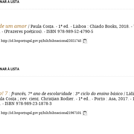
NAR À LISTA
 de um amor
/ Paula Costa. - 1ª ed. - Lisboa : Chiado Books, 2018. - 
m. - (Prazeres poéticos). - ISBN 978-989-52-4790-5
: http://id.bnportugal.gov.pt/bib/bibnacional/2021745
NAR À LISTA
p! 7
: francês, 7º ano de escolaridade
: 3º ciclo do ensino básico
/ Líd
 Costa ; rev. cient. Christian Rodier. - 1ª ed.. - Porto : Asa, 2017. -
cm. - ISBN 978-989-23-1878-3
: http://id.bnportugal.gov.pt/bib/bibnacional/1967101