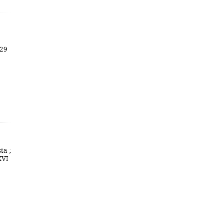
 29
ta ;
XVI