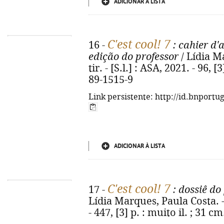
ADICIONAR À LISTA
C'est cool! 7
16 -
: cahier d'a
edição do professor
/ Lídia Ma
tir. - [S.l.] : ASA, 2021. - 96, [
89-1515-9
Link persistente: http://id.bnportu
ADICIONAR À LISTA
C'est cool! 7
17 -
: dossiê do
Lídia Marques, Paula Costa. - 1
- 447, [3] p. : muito il. ; 31 