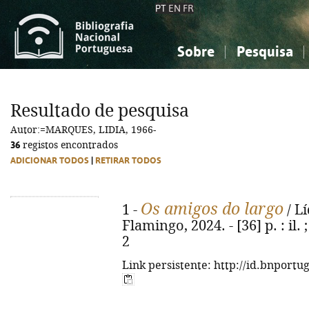
PT
EN
FR
Sobre
Pesquisa
Sobre a Bibliografia Nacional
Simples
Conhecimento, Informação...
Conhecimento, Informação...
Combinada
A
Resultado de pesquisa
Ciências sociais...
Ciências sociais...
Autor:=MARQUES, LIDIA, 1966-
Arte, desporto...
Arte, desporto...
36
registos encontrados
ADICIONAR TODOS
|
RETIRAR TODOS
Os amigos do largo
1 -
/ Lí
Flamingo, 2024. - [36] p. : il.
2
Link persistente: http://id.bnportu