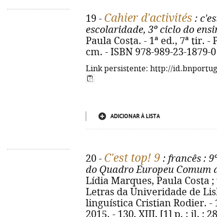
Cahier d'activités
19 -
: c'es
escolaridade, 3º ciclo do ens
Paula Costa. - 1ª ed., 7ª tir. - P
cm. - ISBN 978-989-23-1879-0
Link persistente: http://id.bnportu
ADICIONAR À LISTA
C'est top! 9
20 -
: francês
: 9
do Quadro Europeu Comum de
Lídia Marques, Paula Costa ;
Letras da Univeridade de Lisb
linguística Cristian Rodier. - 1
2015. - 130, XIII, [1] p. : il. 