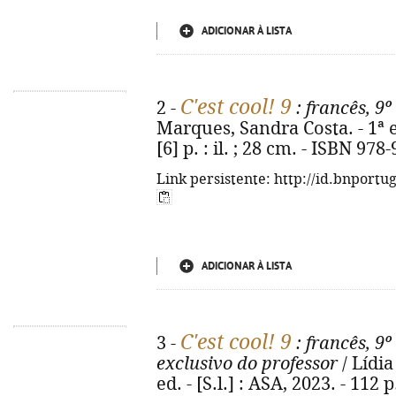
ADICIONAR À LISTA
C'est cool! 9
2 -
: francês, 9º
Marques, Sandra Costa. - 1ª ed.
[6] p. : il. ; 28 cm. - ISBN 97
Link persistente: http://id.bnportu
ADICIONAR À LISTA
C'est cool! 9
3 -
: francês, 9º
exclusivo do professor
/ Lídia
ed. - [S.l.] : ASA, 2023. - 112 