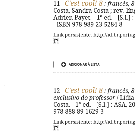
C'est cool! 8
11 -
: francês, 
Costa, Sandra Costa ; rev. lín
Adrien Payet. - 1ª ed. - [S.l.] :
- ISBN 978-989-23-5284-8
Link persistente: http://id.bnportu
ADICIONAR À LISTA
C'est cool! 8
12 -
: francês, 
exclusivo do professor
/ Lídi
Costa. - 1ª ed. - [S.l.] : ASA, 2
978-888-89-1629-3
Link persistente: http://id.bnportu