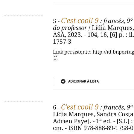
C'est cool! 9
5 -
: francês, 9º
do professor
/ Lídia Marques, S
ASA, 2023. - 104, 16, [6] p. : i
1757-3
Link persistente: http://id.bnportu
ADICIONAR À LISTA
C'est cool! 9
6 -
: francês, 9º
Lídia Marques, Sandra Costa ;
Adrien Payet. - 1ª ed. - [S.l.] :
cm. - ISBN 978-888-89-1758-0