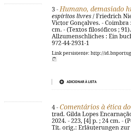
Humano, demasiado h
3 -
espíritos livres
/ Friedrich Nie
Victor Gonçalves. - Coimbra : 
cm. - (Textos filosóficos ; 91)
Allzumenschliches : Ein buch 
972-44-2931-1
Link persistente: http://id.bnportu
ADICIONAR À LISTA
Comentários à ética do
4 -
trad. Gilda Lopes Encarnação. 
2024. - 223, [4] p. ; 24 cm. - (
Tít. orig.: Erläuterungen zur