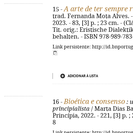
A arte de ter sempre 
15 -
trad. Fernanda Mota Alves. -
2023. - 83, [3] p. ; 23 cm. - (C
Tit. orig.: Eristische Dialekti
behalten. - ISBN 978-989-783
Link persistente: http://id.bnportu
ADICIONAR À LISTA
Bioética e consenso
16 -
: 
principialista
/ Marta Dias Bar
Princípia, 2022. - 221, [3] p.
8
Link persistente: http://id.bnportu