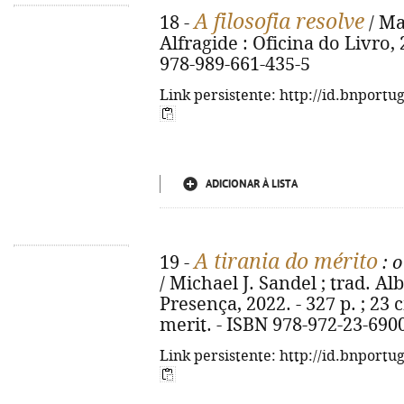
A filosofia resolve
18 -
/ Ma
Alfragide : Oficina do Livro, 
978-989-661-435-5
Link persistente: http://id.bnportu
ADICIONAR À LISTA
A tirania do mérito
19 -
: 
/ Michael J. Sandel ; trad. Al
Presença, 2022. - 327 p. ; 23 c
merit. - ISBN 978-972-23-690
Link persistente: http://id.bnportu