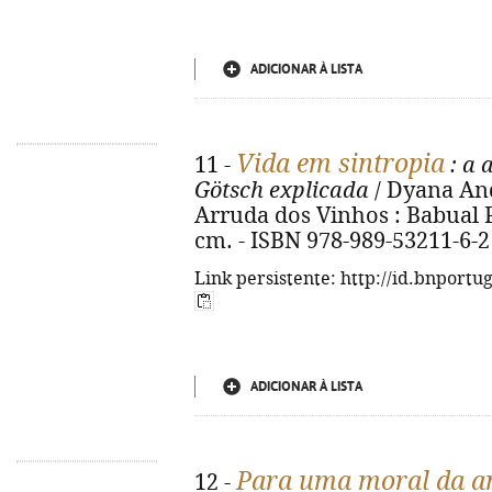
ADICIONAR À LISTA
Vida em sintropia
11 -
: a 
Götsch explicada
/ Dyana Andr
Arruda dos Vinhos : Babual Por
cm. - ISBN 978-989-53211-6-2
Link persistente: http://id.bnportu
ADICIONAR À LISTA
Para uma moral da a
12 -