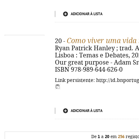
ADICIONAR À LISTA
Como viver uma vida
20 -
Ryan Patrick Hanley ; trad. A
Lisboa : Temas e Debates, 2022.
Our great purpose - Adam Smit
ISBN 978-989-644-626-0
Link persistente: http://id.bnportu
ADICIONAR À LISTA
De
1
a
20
em
256
regist