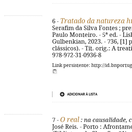
Tratado da natureza 
6 -
Serafim da Silva Fontes ; pref
Paulo Monteiro. - 5ª ed. - L
Gulbenkian, 2023. - 736, [1] p.
clássicos). - Tít. orig.: A tr
978-972-31-0936-8
Link persistente: http://id.bnportu
ADICIONAR À LISTA
O real
7 -
: na causalidade, c
José Reis. - Porto : Afrontame