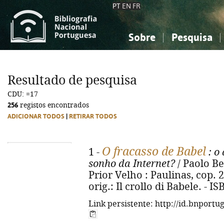
PT
EN
FR
Sobre
Pesquisa
Sobre a Bibliografia Nacional
Simples
Conhecimento, Informação...
Conhecimento, Informação...
Combinada
A
Resultado de pesquisa
Ciências sociais...
Ciências sociais...
CDU: =17
Arte, desporto...
Arte, desporto...
256
registos encontrados
ADICIONAR TODOS
|
RETIRAR TODOS
O fracasso de Babel
1 -
: o
sonho da Internet?
/ Paolo Be
Prior Velho : Paulinas, cop. 20
orig.: Il crollo di Babele. - 
Link persistente: http://id.bnportu