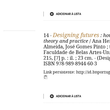
ADICIONAR À LISTA
Designing futures
14 -
: ho
theory and practice
/ Ana Hen
Almeida, José Gomes Pinto ; 
Faculdade de Belas Artes-Uni
215, [7] p. : il. ; 23 cm. - (Des
ISBN 978-989-8944-60-3
Link persistente: http://id.bnportu
ADICIONAR À LISTA