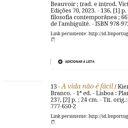
Beauvoir ; trad. e introd. Vi
Edições 70, 2023. - 136, [1] p.
filosofia contemporânea ; 66)
de l'ambiguïté. - ISBN 978-9
Link persistente: http://id.bnportu
ADICIONAR À LISTA
A vida não é fácil
13 -
/ Kie
Branco. - 1ª ed. - Lisboa : Pl
237, [2] p. ; 24 cm. - Tít. orig
777-650-2
Link persistente: http://id.bnportu