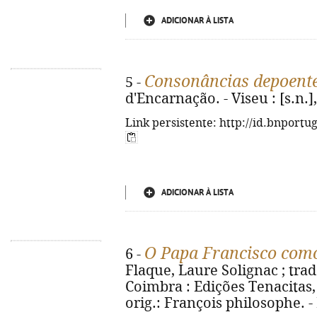
ADICIONAR À LISTA
Consonâncias depoent
5 -
d'Encarnação. - Viseu : [s.n.],
Link persistente: http://id.bnportu
ADICIONAR À LISTA
O Papa Francisco como
6 -
Flaque, Laure Solignac ; tra
Coimbra : Edições Tenacitas, 2
orig.: François philosophe. 