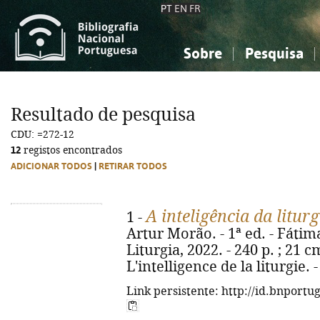
PT
EN
FR
Sobre
Pesquisa
Sobre a Bibliografia Nacional
Simples
Conhecimento, Informação...
Conhecimento, Informação...
Combinada
A
Resultado de pesquisa
Ciências sociais...
Ciências sociais...
CDU: =272-12
Arte, desporto...
Arte, desporto...
12
registos encontrados
ADICIONAR TODOS
|
RETIRAR TODOS
A inteligência da liturg
1 -
Artur Morão. - 1ª ed. - Fátim
Liturgia, 2022. - 240 p. ; 21 cm.
L'intelligence de la liturgie.
Link persistente: http://id.bnportu