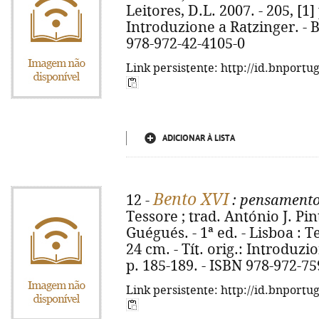
Leitores, D.L. 2007. - 205, [1] p
Introduzione a Ratzinger. - Bi
978-972-42-4105-0
Link persistente: http://id.bnportu
ADICIONAR À LISTA
Bento XVI
12 -
: pensamento é
Tessore ; trad. António J. Pin
Guégués. - 1ª ed. - Lisboa : T
24 cm. - Tít. orig.: Introduzi
p. 185-189. - ISBN 978-972-75
Link persistente: http://id.bnportu