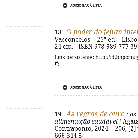
ADICIONAR À LISTA
O poder do jejum inte
18 -
Vasconcelos. - 23ª ed. - Lisboa 
24 cm. - ISBN 978-989-777-39
Link persistente: http://id.bnportu
ADICIONAR À LISTA
As regras de ouro
19 -
: os
alimentação saudável
/ Ágata
Contraponto, 2024. - 206, [2] p
666-344-5