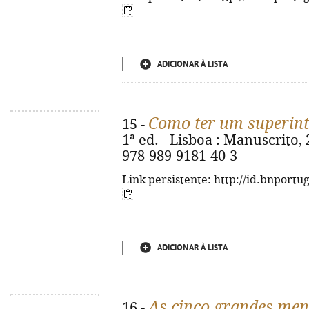
ADICIONAR À LISTA
Como ter um superint
15 -
1ª ed. - Lisboa : Manuscrito, 
978-989-9181-40-3
Link persistente: http://id.bnportu
ADICIONAR À LISTA
As cinco grandes men
16 -