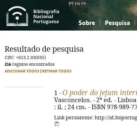
PT
EN
FR
Sobre
Pesquisa
Sobre a Bibliografia Nacional
Simples
Conhecimento, Informação...
Conhecimento, Informação...
Combinada
A
Resultado de pesquisa
Ciências sociais...
Ciências sociais...
CDU: =613.2.03(035)
Arte, desporto...
Arte, desporto...
216
registos encontrados
ADICIONAR TODOS
|
RETIRAR TODOS
O poder do jejum inter
1 -
Vasconcelos. - 2ª ed. - Lisboa
: il. ; 24 cm. - ISBN 978-989-7
Link persistente: http://id.bnportu