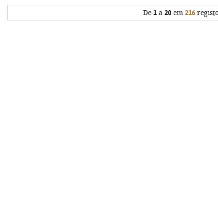
De
1
a
20
em
216
regist