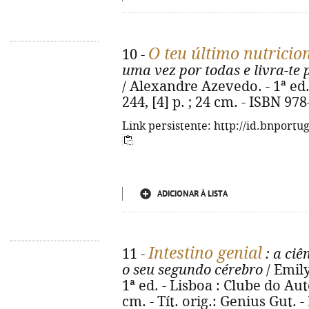
O teu último nutricio
10 -
uma vez por todas e livra-te
/ Alexandre Azevedo. - 1ª ed.
244, [4] p. ; 24 cm. - ISBN 97
Link persistente: http://id.bnportu
ADICIONAR À LISTA
Intestino genial
11 -
: a ciê
o seu segundo cérebro
/ Emily
1ª ed. - Lisboa : Clube do Autor
cm. - Tít. orig.: Genius Gut. 