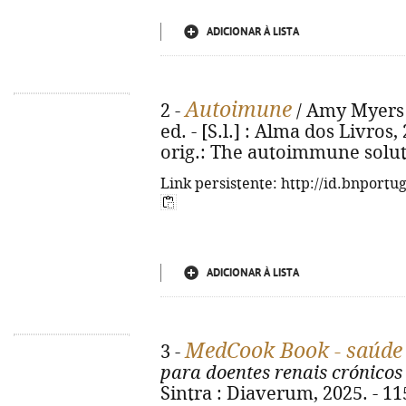
ADICIONAR À LISTA
Autoimune
2 -
/ Amy Myers ;
ed. - [S.l.] : Alma dos Livros, 2
orig.: The autoimmune solut
Link persistente: http://id.bnportu
ADICIONAR À LISTA
MedCook Book - saúde
3 -
para doentes renais crónicos
Sintra : Diaverum, 2025. - 115,