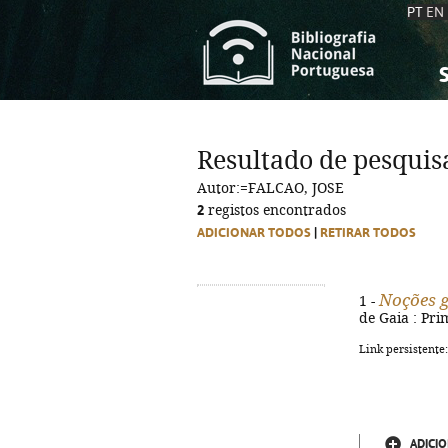
PT
EN
S
S
C
C
Resultado de pesquis
C
C
Autor:=FALCAO, JOSE
A
A
2
registos encontrados
ADICIONAR TODOS
|
RETIRAR TODOS
Noções g
1 -
de Gaia : Pri
Link persistente
ADICIO