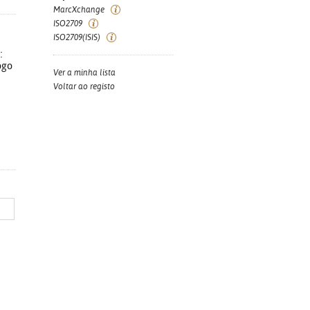
MarcXchange
ISO2709
ISO2709(ISIS)
:
ogo
Ver a minha lista
Voltar ao registo