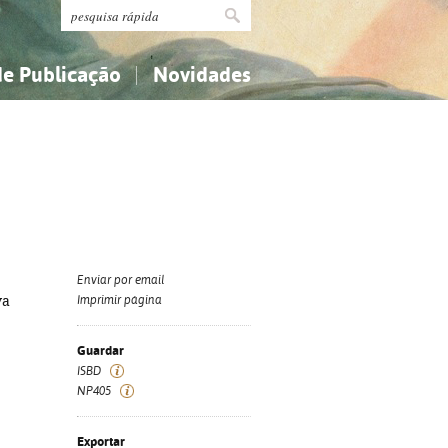
de Publicação
Novidades
s
Religião...
Religião...
Ciências aplicadas...
Ciências aplicadas...
História, geografia, biografias...
História, geografia, biografias...
Enviar por email
va
Imprimir página
Guardar
ISBD
NP405
Exportar