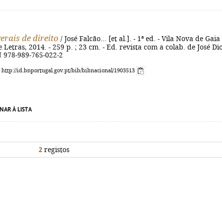
erais de direito
/ José Falcão... [et al.]. - 1ª ed. - Vila Nova de Gaia 
 Letras, 2014. - 259 p. ; 23 cm. - Ed. revista com a colab. de José Di
N 978-989-765-022-2
: http://id.bnportugal.gov.pt/bib/bibnacional/1903513
NAR À LISTA
2
registos