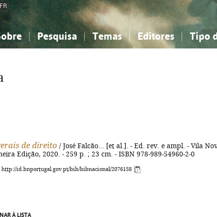
FR
Sobre
Pesquisa
Temas
Editores
Tipo 
obre a Bibliografia Nacional
imples
onhecimento, Informação...
onhecimento, Informação...
Combinada
A minha lista
Como utilizar
Filosofia, psicologia...
Filosofia, psicologia...
Perguntas frequente
a
iências sociais...
iências sociais...
Ciências exatas e naturais...
Ciências exatas e naturais...
rte, desporto...
rte, desporto...
Literatura, linguística...
Literatura, linguística...
erais de direito
/ José Falcão... [et al.]. - Ed. rev. e ampl. - Vila No
meira Edição, 2020. - 259 p. ; 23 cm. - ISBN 978-989-54960-2-0
: http://id.bnportugal.gov.pt/bib/bibnacional/2076158
NAR À LISTA