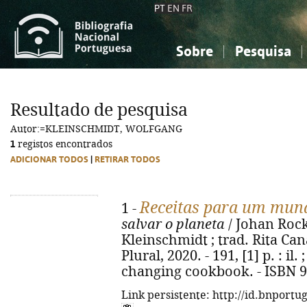
PT
EN
FR
Sobre
Pesquisa
Sobre a Bibliografia Nacional
Simples
Conhecimento, Informação...
Conhecimento, Informação...
Combinada
A
Resultado de pesquisa
Ciências sociais...
Ciências sociais...
Autor:=KLEINSCHMIDT, WOLFGANG
Arte, desporto...
Arte, desporto...
1
registos encontrados
ADICIONAR TODOS
|
RETIRAR TODOS
Receitas para um mun
1 -
salvar o planeta
/ Johan Rocks
Kleinschmidt ; trad. Rita Cana
Plural, 2020. - 191, [1] p. : il.
changing cookbook. - ISBN 9
Link persistente: http://id.bnportu