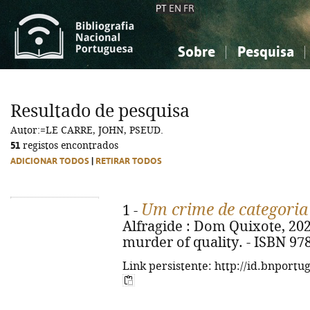
PT
EN
FR
Sobre
Pesquisa
Sobre a Bibliografia Nacional
Simples
Conhecimento, Informação...
Conhecimento, Informação...
Combinada
A
Resultado de pesquisa
Ciências sociais...
Ciências sociais...
Autor:=LE CARRE, JOHN, PSEUD.
Arte, desporto...
Arte, desporto...
51
registos encontrados
ADICIONAR TODOS
|
RETIRAR TODOS
Um crime de categoria
1 -
Alfragide : Dom Quixote, 2022.
murder of quality. - ISBN 97
Link persistente: http://id.bnportu