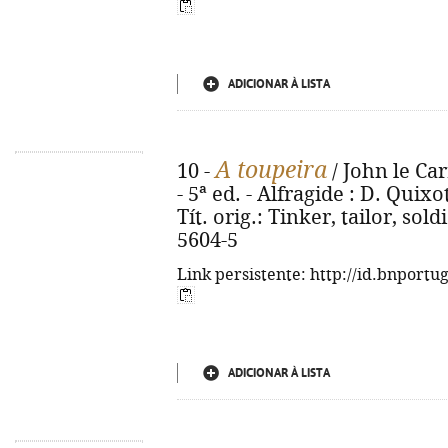
ADICIONAR À LISTA
A toupeira
10 -
/ John le Car
- 5ª ed. - Alfragide : D. Quixot
Tít. orig.: Tinker, tailor, sol
5604-5
Link persistente: http://id.bnportu
ADICIONAR À LISTA