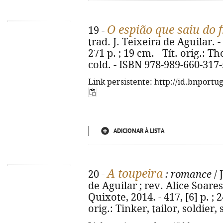
O espião que saiu do f
19 -
trad. J. Teixeira de Aguilar. - 
271 p. ; 19 cm. - Tít. orig.:
cold. - ISBN 978-989-660-317-
Link persistente: http://id.bnportu
ADICIONAR À LISTA
A toupeira
20 -
: romance
/ 
de Aguilar ; rev. Alice Soares
Quixote, 2014. - 417, [6] p. ; 
orig.: Tinker, tailor, soldier