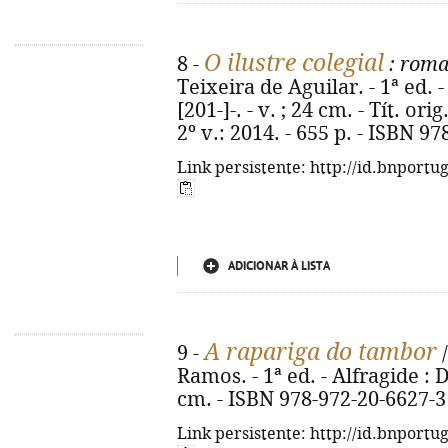
O ilustre colegial
8 -
: rom
Teixeira de Aguilar. - 1ª ed.
[201-]-. - v. ; 24 cm. - Tít. 
2º v.: 2014. - 655 p. - ISBN 97
Link persistente: http://id.bnportu
ADICIONAR À LISTA
A rapariga do tambor
9 -
/
Ramos. - 1ª ed. - Alfragide : 
cm. - ISBN 978-972-20-6627-3
Link persistente: http://id.bnportu