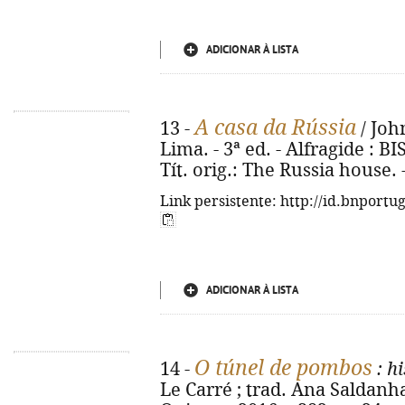
ADICIONAR À LISTA
A casa da Rússia
13 -
/ John
Lima. - 3ª ed. - Alfragide : BIS
Tít. orig.: The Russia house.
Link persistente: http://id.bnportu
ADICIONAR À LISTA
O túnel de pombos
14 -
: h
Le Carré ; trad. Ana Saldanha.