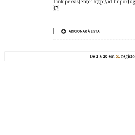
Link persistente: http://id.bnportu
ADICIONAR À LISTA
De
1
a
20
em
51
registo