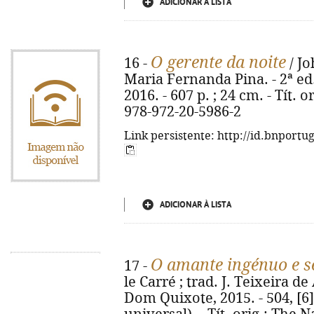
ADICIONAR À LISTA
O gerente da noite
16 -
/ Jo
Maria Fernanda Pina. - 2ª ed
2016. - 607 p. ; 24 cm. - Tít.
978-972-20-5986-2
Link persistente: http://id.bnportu
ADICIONAR À LISTA
O amante ingénuo e s
17 -
le Carré ; trad. J. Teixeira de 
Dom Quixote, 2015. - 504, [6] 