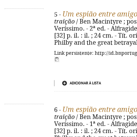
Um espião entre amig
5 -
traição
/ Ben Macintyre ; posf
Veríssimo. - 2ª ed. - Alfragid
[32] p. il. : il. ; 24 cm. - Tít.
Philby and the great betraya
Link persistente: http://id.bnportu
ADICIONAR À LISTA
Um espião entre amig
6 -
traição
/ Ben Macintyre ; posf
Veríssimo. - 1ª ed. - Alfragid
[32] p. il. : il. ; 24 cm. - Tít.