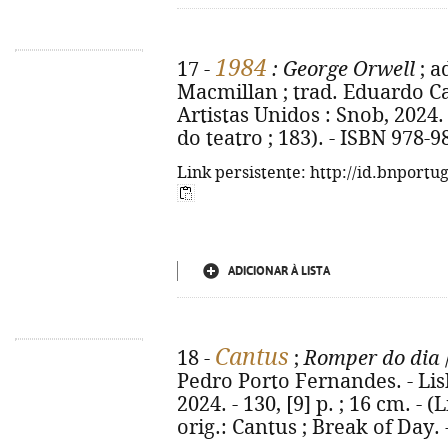
1984
17 -
: George Orwell
; a
Macmillan ; trad. Eduardo Ca
Artistas Unidos : Snob, 2024. -
do teatro ; 183). - ISBN 978-
Link persistente: http://id.bnportu
ADICIONAR À LISTA
Cantus
18 -
;
Romper do dia
Pedro Porto Fernandes. - Lisb
2024. - 130, [9] p. ; 16 cm. - (
orig.: Cantus ; Break of Day.