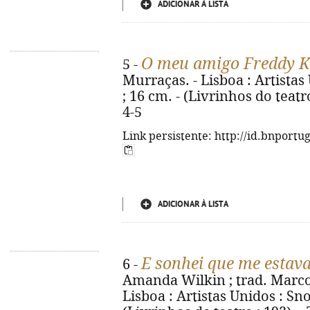
ADICIONAR À LISTA
O meu amigo Freddy K
5 -
Murraças. - Lisboa : Artistas 
; 16 cm. - (Livrinhos do teatr
4-5
Link persistente: http://id.bnportu
ADICIONAR À LISTA
E sonhei que me estava
6 -
Amanda Wilkin ; trad. Marc
Lisboa : Artistas Unidos : Snob