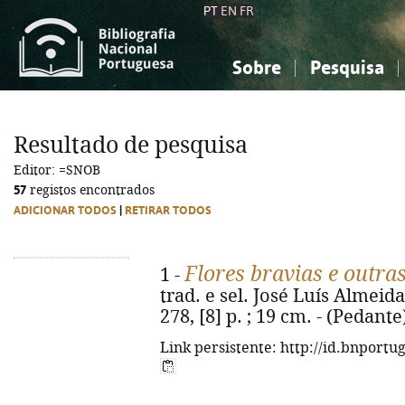
PT
EN
FR
Sobre
Pesquisa
Sobre a Bibliografia Nacional
Simples
Conhecimento, Informação...
Conhecimento, Informação...
Combinada
A
Resultado de pesquisa
Ciências sociais...
Ciências sociais...
Editor: =SNOB
Arte, desporto...
Arte, desporto...
57
registos encontrados
ADICIONAR TODOS
|
RETIRAR TODOS
Flores bravias e outras
1 -
trad. e sel. José Luís Almeida. 
278, [8] p. ; 19 cm. - (Pedante
Link persistente: http://id.bnportu