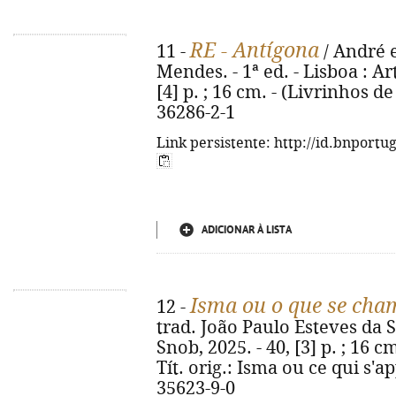
RE - Antígona
11 -
/ André e
Mendes. - 1ª ed. - Lisboa : Ar
[4] p. ; 16 cm. - (Livrinhos de
36286-2-1
Link persistente: http://id.bnportu
ADICIONAR À LISTA
Isma ou o que se cha
12 -
trad. João Paulo Esteves da Si
Snob, 2025. - 40, [3] p. ; 16 c
Tít. orig.: Isma ou ce qui s'a
35623-9-0