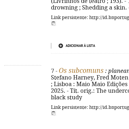
(Livrinhos de teatro ; 193). -
drowning ; Shedding a skin. 
Link persistente: http://id.bnportu
ADICIONAR À LISTA
Os subcomuns
7 -
: planeam
Stefano Harney, Fred Moten 
; Lisboa : Maio Maio Edições : S
2025. - Tít. orig.: The unde
black study
Link persistente: http://id.bnportu