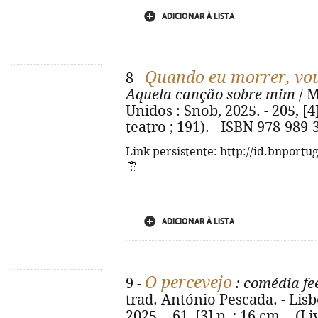
ADICIONAR À LISTA
Quando eu morrer, vou 
8 -
Aquela canção sobre mim
/ M
Unidos : Snob, 2025. - 205, [4
teatro ; 191). - ISBN 978-989-
Link persistente: http://id.bnportu
ADICIONAR À LISTA
O percevejo
9 -
: comédia fe
trad. António Pescada. - Lisb
2025. - 61, [3] p. ; 16 cm. - (