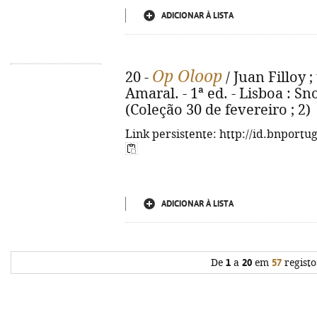
ADICIONAR À LISTA
Op Oloop
20 -
/ Juan Filloy 
Amaral. - 1ª ed. - Lisboa : Snob
(Coleção 30 de fevereiro ; 2)
Link persistente: http://id.bnportu
ADICIONAR À LISTA
De
1
a
20
em
57
registo