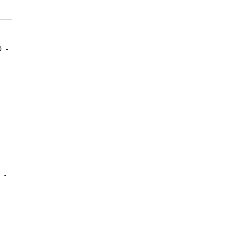
. -
 -