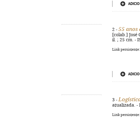
ADICIO
55 anos 
2 -
[colab.] José 
il. ; 25 cm. 
Link persistente
ADICIO
Logístic
3 -
atualizada. - 
Link persistente