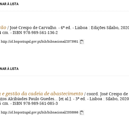
NAR À LISTA
ção
/ José Crespo de Carvalho. - 6ª ed. - Lisboa : Edições Sílabo, 2020
 24 cm. - ISBN 978-989-561-136-2
: http://id.bnportugal.gov.pt/bib/bibnacional/2073981
NAR À LISTA
a e gestão da cadeia de abastecimento
/ coord. José Crespo de
tos Alcibíades Paulo Guedes... [et al.]. - 3ª ed. - Lisboa : Sílabo, 2020.
 25 cm. - ISBN 978-989-561-085-3
: http://id.bnportugal.gov.pt/bib/bibnacional/2058866