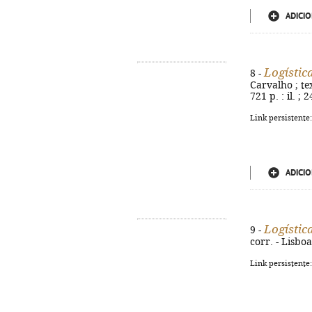
ADICIO
Logístic
8 -
Carvalho ; tex
721 p. : il. ;
Link persistente
ADICIO
Logístic
9 -
corr. - Lisboa
Link persistente