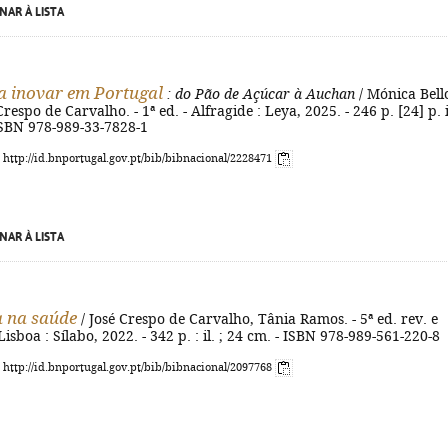
NAR À LISTA
a inovar em Portugal
: do Pão de Açúcar à Auchan
/ Mónica Bello
Crespo de Carvalho. - 1ª ed. - Alfragide : Leya, 2025. - 246 p. [24] p. il
- ISBN 978-989-33-7828-1
: http://id.bnportugal.gov.pt/bib/bibnacional/2228471
NAR À LISTA
a na saúde
/ José Crespo de Carvalho, Tânia Ramos. - 5ª ed. rev. e
Lisboa : Sílabo, 2022. - 342 p. : il. ; 24 cm. - ISBN 978-989-561-220-8
: http://id.bnportugal.gov.pt/bib/bibnacional/2097768