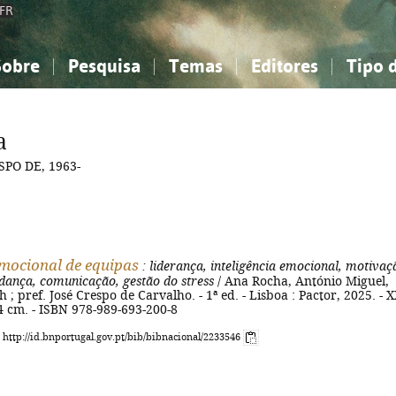
FR
Sobre
Pesquisa
Temas
Editores
Tipo 
obre a Bibliografia Nacional
imples
onhecimento, Informação...
onhecimento, Informação...
Combinada
A minha lista
Como utilizar
Filosofia, psicologia...
Filosofia, psicologia...
Perguntas frequente
a
iências sociais...
iências sociais...
Ciências exatas e naturais...
Ciências exatas e naturais...
PO DE, 1963-
rte, desporto...
rte, desporto...
Literatura, linguística...
Literatura, linguística...
mocional de equipas
: liderança, inteligência emocional, motivaç
dança, comunicação, gestão do stress
/ Ana Rocha, António Miguel,
 ; pref. José Crespo de Carvalho. - 1ª ed. - Lisboa : Pactor, 2025. - X
 24 cm. - ISBN 978-989-693-200-8
: http://id.bnportugal.gov.pt/bib/bibnacional/2233546