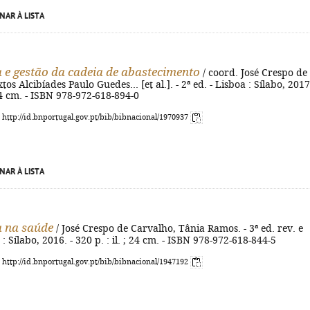
NAR À LISTA
a e gestão da cadeia de abastecimento
/ coord. José Crespo de
tos Alcibíades Paulo Guedes... [et al.]. - 2ª ed. - Lisboa : Sílabo, 2017.
 24 cm. - ISBN 978-972-618-894-0
: http://id.bnportugal.gov.pt/bib/bibnacional/1970937
NAR À LISTA
a na saúde
/ José Crespo de Carvalho, Tânia Ramos. - 3ª ed. rev. e
 : Sílabo, 2016. - 320 p. : il. ; 24 cm. - ISBN 978-972-618-844-5
: http://id.bnportugal.gov.pt/bib/bibnacional/1947192