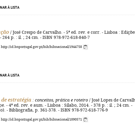
NAR À LISTA
ação
/ José Crespo de Carvalho. - 5ª ed. rev. e corr. - Lisboa : Ediçõe
- 264 p. : il. ; 24 cm. - ISBN 978-972-618-840-7
: http://id.bnportugal.gov.pt/bib/bibnacional/1944758
NAR À LISTA
de estratégia
: conceitos, prática e roteiro
/ José Lopes de Carval
e. - 4ª ed. rev. e aum. - Lisboa : Sílabo, 2014. - 378 p. : il. ; 24 cm. -
ão). - Bibliografia, p. 361-378. - ISBN 978-972-618-776-9
: http://id.bnportugal.gov.pt/bib/bibnacional/1890571