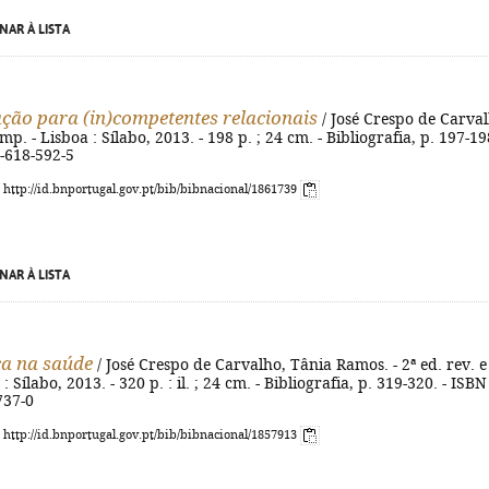
NAR À LISTA
ção para (in)competentes relacionais
/ José Crespo de Carval
eimp. - Lisboa : Sílabo, 2013. - 198 p. ; 24 cm. - Bibliografia, p. 197-198
-618-592-5
: http://id.bnportugal.gov.pt/bib/bibnacional/1861739
NAR À LISTA
ca na saúde
/ José Crespo de Carvalho, Tânia Ramos. - 2ª ed. rev. e
 : Sílabo, 2013. - 320 p. : il. ; 24 cm. - Bibliografia, p. 319-320. - ISBN
737-0
: http://id.bnportugal.gov.pt/bib/bibnacional/1857913