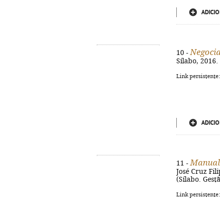
ADICIO
Negoci
10 -
Sílabo, 2016. 
Link persistente
ADICIO
Manual 
11 -
José Cruz Filip
(Sílabo. Gest
Link persistente