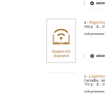
ADICIO
Negocia
4 -
264 p. : il. ;
Link persistente
ADICIO
Logístic
5 -
Carvalho ; tex
721 p. : il. ;
Link persistente