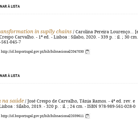
NAR À LISTA
transformation in suplly chains
/ Carolina Pereira Lourenço... [
 Crespo Carvalho. - 1ª ed. - Lisboa : Sílabo, 2020. - 339 p. : il. ; 30 cm.
-561-045-7
: http://id.bnportugal.gov.pt/bib/bibnacional/2047030
NAR À LISTA
a na saúde
/ José Crespo de Carvalho, Tânia Ramos. - 4ª ed. rev. e
Lisboa : Sílabo, 2019. - 320 p. : il. ; 24 cm. - ISBN 978-989-561-028-0
: http://id.bnportugal.gov.pt/bib/bibnacional/2039611