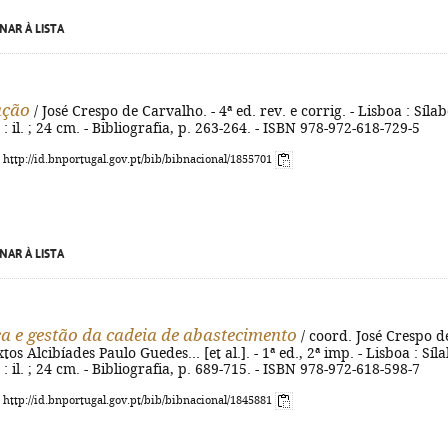
NAR À LISTA
ação
/ José Crespo de Carvalho. - 4ª ed. rev. e corrig. - Lisboa : Sílab
 : il. ; 24 cm. - Bibliografia, p. 263-264. - ISBN 978-972-618-729-5
: http://id.bnportugal.gov.pt/bib/bibnacional/1855701
NAR À LISTA
ca e gestão da cadeia de abastecimento
/ coord. José Crespo d
tos Alcibíades Paulo Guedes... [et al.]. - 1ª ed., 2ª imp. - Lisboa : Síl
 : il. ; 24 cm. - Bibliografia, p. 689-715. - ISBN 978-972-618-598-7
: http://id.bnportugal.gov.pt/bib/bibnacional/1845881