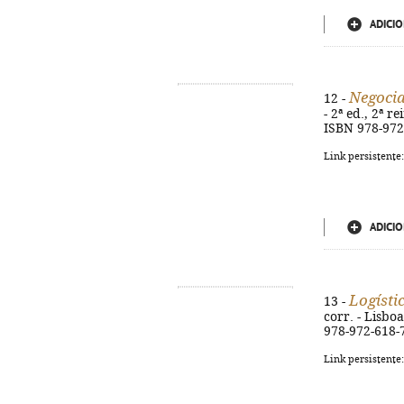
ADICIO
Negocia
12 -
- 2ª ed., 2ª r
ISBN 978-972
Link persistente
ADICIO
Logísti
13 -
corr. - Lisboa
978-972-618-
Link persistente