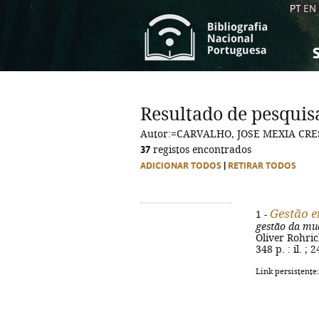
PT
EN
S
S
C
C
Resultado de pesquis
C
C
Autor:=CARVALHO, JOSE MEXIA CRES
A
A
37
registos encontrados
ADICIONAR TODOS
|
RETIRAR TODOS
Gestão e
1 -
gestão da mu
Oliver Rohrich
348 p. : il. ;
Link persistente