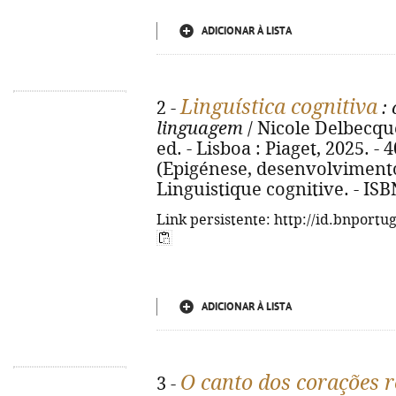
ADICIONAR À LISTA
Linguística cognitiva
2 -
: 
linguagem
/ Nicole Delbecque
ed. - Lisboa : Piaget, 2025. - 403
(Epigénese, desenvolvimento e 
Linguistique cognitive. - IS
Link persistente: http://id.bnportu
ADICIONAR À LISTA
O canto dos corações r
3 -