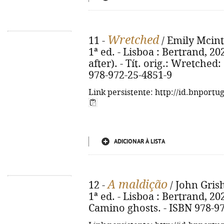
Wretched
11 -
/ Emily Mcinti
1ª ed. - Lisboa : Bertrand, 202
after). - Tít. orig.: Wretched
978-972-25-4851-9
Link persistente: http://id.bnportu
ADICIONAR À LISTA
A maldição
12 -
/ John Grish
1ª ed. - Lisboa : Bertrand, 2024
Camino ghosts. - ISBN 978-9