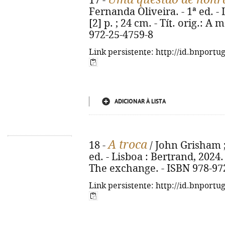
17 -
Fernanda Oliveira. - 1ª ed. - 
[2] p. ; 24 cm. - Tít. orig.: A
972-25-4759-8
Link persistente: http://id.bnportu
ADICIONAR À LISTA
A troca
18 -
/ John Grisham ;
ed. - Lisboa : Bertrand, 2024. -
The exchange. - ISBN 978-97
Link persistente: http://id.bnportu