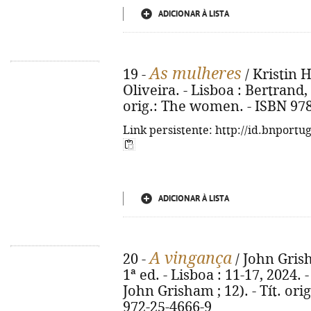
ADICIONAR À LISTA
As mulheres
19 -
/ Kristin 
Oliveira. - Lisboa : Bertrand, 2
orig.: The women. - ISBN 97
Link persistente: http://id.bnportu
ADICIONAR À LISTA
A vingança
20 -
/ John Grish
1ª ed. - Lisboa : 11-17, 2024. -
John Grisham ; 12). - Tít. ori
972-25-4666-9