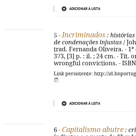
ADICIONAR À LISTA
Incriminados
5 -
: histórias
de condenações injustas
/ Jo
trad. Fernanda Oliveira. - 1ª 
373, [3] p. : il. ; 24 cm. - Tít
wrongful convictions. - ISBN
Link persistente: http://id.bnportu
ADICIONAR À LISTA
Capitalismo abutre
6 -
: cr