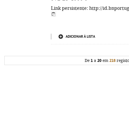
Link persistente: http://id.bnportu
ADICIONAR À LISTA
De
1
a
20
em
218
regist