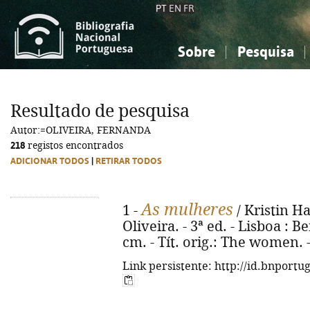
PT
EN
FR
Sobre
Pesquisa
Sobre a Bibliografia Nacional
Simples
Conhecimento, Informação...
Conhecimento, Informação...
Combinada
A
Resultado de pesquisa
Ciências sociais...
Ciências sociais...
Autor:=OLIVEIRA, FERNANDA
Arte, desporto...
Arte, desporto...
218
registos encontrados
ADICIONAR TODOS
|
RETIRAR TODOS
As mulheres
1 -
/ Kristin H
Oliveira. - 3ª ed. - Lisboa : Be
cm. - Tít. orig.: The women. 
Link persistente: http://id.bnportu