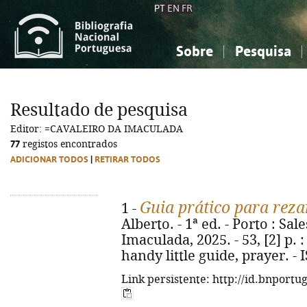
PT
EN
FR
Sobre
Pesquisa
Sobre a Bibliografia Nacional
Simples
Conhecimento, Informação...
Conhecimento, Informação...
Combinada
A
Resultado de pesquisa
Ciências sociais...
Ciências sociais...
Editor: =CAVALEIRO DA IMACULADA
Arte, desporto...
Arte, desporto...
77
registos encontrados
ADICIONAR TODOS
|
RETIRAR TODOS
Guia prático para reza
1 -
Alberto. - 1ª ed. - Porto : Sal
Imaculada, 2025. - 53, [2] p. : 
handy little guide, prayer. -
Link persistente: http://id.bnportu