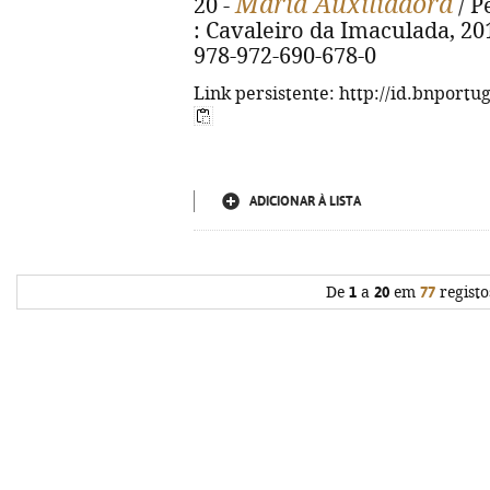
Maria Auxiliadora
20 -
/ P
: Cavaleiro da Imaculada, 2019.
978-972-690-678-0
Link persistente: http://id.bnportu
ADICIONAR À LISTA
De
1
a
20
em
77
registo