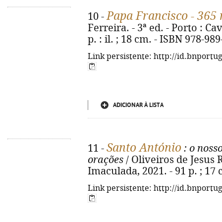
Papa Francisco - 365
10 -
Ferreira. - 3ª ed. - Porto : C
p. : il. ; 18 cm. - ISBN 978-98
Link persistente: http://id.bnportu
ADICIONAR À LISTA
Santo António
11 -
: o noss
orações
/ Oliveiros de Jesus Re
Imaculada, 2021. - 91 p. ; 17
Link persistente: http://id.bnportu