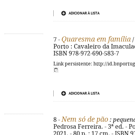
ADICIONAR À LISTA
Quaresma em família
7 -
/
Porto : Cavaleiro da Imaculada,
ISBN 978-972-690-583-7
Link persistente: http://id.bnportu
ADICIONAR À LISTA
Nem só de pão
8 -
: pequena
Pedrosa Ferreira. - 3ª ed. - 
2021. - 80 p. ; 17 cm. - ISBN 