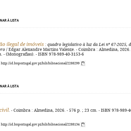
NAR À LISTA
o ilegal de imóveis
: quadro legislativo à luz da Lei nº 67-2025, 
bro
/ Edgar Alexandre Martins Valente. - Coimbra : Almedina, 2026. 
m. - (Monografias). - ISBN 978-989-40-3153-6
: http://id.bnportugal.gov.pt/bib/bibnacional/2288299
NAR À LISTA
ivil
. - Coimbra : Almedina, 2026. - 576 p. ; 23 cm. - ISBN 978-989-4
: http://id.bnportugal.gov.pt/bib/bibnacional/2288134