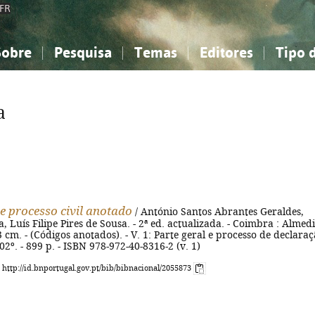
FR
Sobre
Pesquisa
Temas
Editores
Tipo 
obre a Bibliografia Nacional
imples
onhecimento, Informação...
onhecimento, Informação...
Combinada
A minha lista
Como utilizar
Filosofia, psicologia...
Filosofia, psicologia...
Perguntas frequente
a
iências sociais...
iências sociais...
Ciências exatas e naturais...
Ciências exatas e naturais...
rte, desporto...
rte, desporto...
Literatura, linguística...
Literatura, linguística...
e processo civil anotado
/ António Santos Abrantes Geraldes,
, Luís Filipe Pires de Sousa. - 2ª ed. actualizada. - Coimbra : Almed
23 cm. - (Códigos anotados). - V. 1: Parte geral e processo de declaraç
02º. - 899 p. - ISBN 978-972-40-8316-2 (v. 1)
: http://id.bnportugal.gov.pt/bib/bibnacional/2055873