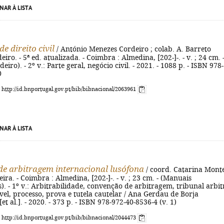
NAR À LISTA
e direito civil
/ António Menezes Cordeiro ; colab. A. Barreto
ro. - 5ª ed. atualizada. - Coimbra : Almedina, [202-]-. - v. ; 24 cm. 
iro). - 2º v.: Parte geral, negócio civil. - 2021. - 1088 p. - ISBN 978-
0
: http://id.bnportugal.gov.pt/bib/bibnacional/2063961
NAR À LISTA
e arbitragem internacional lusófona
/ coord. Catarina Mont
eira. - Coimbra : Almedina, [202-]-. - v. ; 23 cm. - (Manuais
s). - 1º v.: Arbitrabilidade, convenção de arbitragem, tribunal arbit
ável, processo, prova e tutela cautelar / Ana Gerdau de Borja
et al.]. - 2020. - 373 p. - ISBN 978-972-40-8536-4 (v. 1)
: http://id.bnportugal.gov.pt/bib/bibnacional/2044473