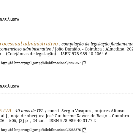
NAR À LISTA
processual administrativo
: compilação de legislação fundamenta
 contencioso administrativo
/ João Damião. - Coimbra : Almedina, 202
m. - (Coletâneas de legislação). - ISBN 978-989-40-2064-6
: http://id.bnportugal.gov.pt/bib/bibnacional/2288357
NAR À LISTA
s IVA
: 40 anos de IVA
/ coord. Sérgio Vasques ; autores Afonso
t al.] ; nota de abertura José Guilherme Xavier de Basto. - Coimbra :
6. - 505, [3] p. ; 24 cm. - ISBN 978-989-40-3177-2
: http://id.bnportugal.gov.pt/bib/bibnacional/2288376