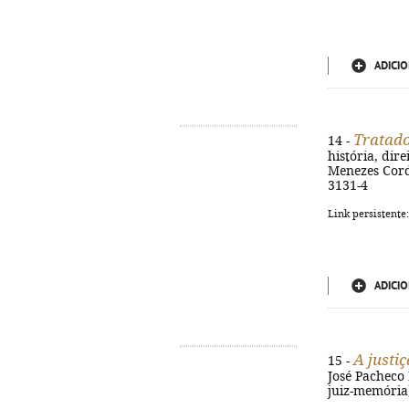
ADICIO
Tratado 
14 -
história, dir
Menezes Corde
3131-4
Link persistente
ADICIO
A justiç
15 -
José Pacheco P
juiz-memória)