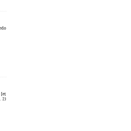
redo
[et
. 2)