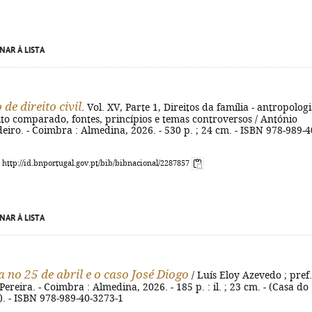
NAR À LISTA
de direito civil
. Vol. XV, Parte 1, Direitos da família - antropologi
eito comparado, fontes, princípios e temas controversos / António
iro. - Coimbra : Almedina, 2026. - 530 p. ; 24 cm. - ISBN 978-989-4
: http://id.bnportugal.gov.pt/bib/bibnacional/2287857
NAR À LISTA
a no 25 de abril e o caso José Diogo
/ Luís Eloy Azevedo ; pref.
ereira. - Coimbra : Almedina, 2026. - 185 p. : il. ; 23 cm. - (Casa do
. - ISBN 978-989-40-3273-1