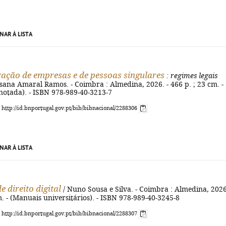
NAR À LISTA
ação de empresas e de pessoas singulares
: regimes legais
sana Amaral Ramos. - Coimbra : Almedina, 2026. - 466 p. ; 23 cm. -
notada). - ISBN 978-989-40-3213-7
: http://id.bnportugal.gov.pt/bib/bibnacional/2288306
NAR À LISTA
e direito digital
/ Nuno Sousa e Silva. - Coimbra : Almedina, 2026
m. - (Manuais universitários). - ISBN 978-989-40-3245-8
: http://id.bnportugal.gov.pt/bib/bibnacional/2288307