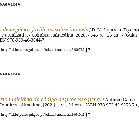
NAR À LISTA
o de negócios jurídicos sobre imóveis
/ D. M. Lopes de Figuei
v. e atualizada. - Coimbra : Almedina, 2026. - 546 p. ; 23 cm. - (Guias
ISBN 978-989-40-3044-7
: http://id.bnportugal.gov.pt/bib/bibnacional/2280769
NAR À LISTA
io judiciário do código de processo penal
/ António Gama... 
 - Coimbra : Almedina, [202-]-. - v. ; 24 cm. - ISBN 978-972-40-9273-7 (t
: http://id.bnportugal.gov.pt/bib/bibnacional/2064042