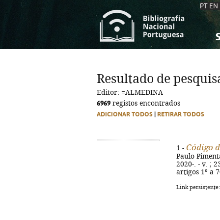
PT
EN
S
S
C
C
Resultado de pesquis
C
C
Editor: =ALMEDINA
A
A
6969
registos encontrados
ADICIONAR TODOS
|
RETIRAR TODOS
Código d
1 -
Paulo Pimenta
2020-. - v. ; 
artigos 1º a 7
Link persistente