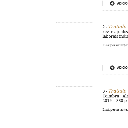
ADICIO
Tratado 
2 -
rev. e atualiz
laborais indi
Link persistente
ADICIO
Tratado 
3 -
Coimbra : Alme
2019. - 830 p
Link persistente