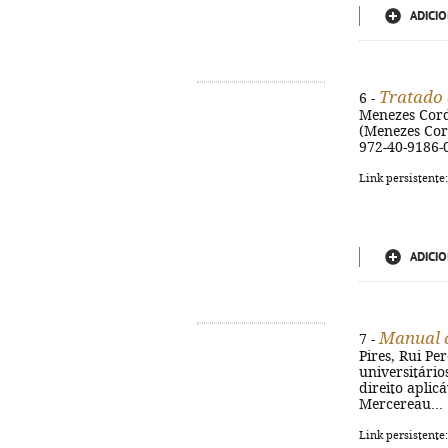
ADICIO
Tratado d
6 -
Menezes Cordei
(Menezes Corde
972-40-9186-
Link persistente
ADICIO
Manual d
7 -
Pires, Rui Per
universitário
direito aplic
Mercereau... [
Link persistente