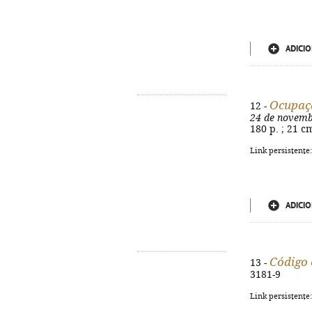
ADICIO
Ocupaçã
12 -
24 de novem
180 p. ; 21 c
Link persistente
ADICIO
Código c
13 -
3181-9
Link persistente