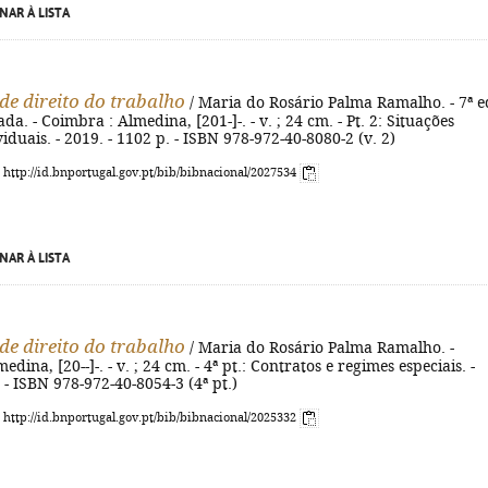
NAR À LISTA
de direito do trabalho
/ Maria do Rosário Palma Ramalho. - 7ª e
ada. - Coimbra : Almedina, [201-]-. - v. ; 24 cm. - Pt. 2: Situações
viduais. - 2019. - 1102 p. - ISBN 978-972-40-8080-2 (v. 2)
: http://id.bnportugal.gov.pt/bib/bibnacional/2027534
NAR À LISTA
de direito do trabalho
/ Maria do Rosário Palma Ramalho. -
dina, [20--]-. - v. ; 24 cm. - 4ª pt.: Contratos e regimes especiais. -
. - ISBN 978-972-40-8054-3 (4ª pt.)
: http://id.bnportugal.gov.pt/bib/bibnacional/2025332