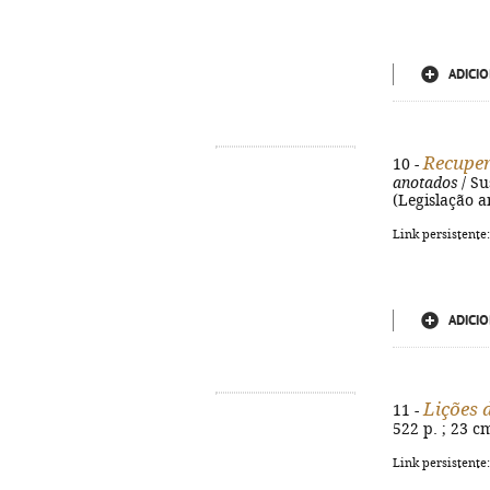
ADICIO
Recuper
10 -
anotados
/ Su
(Legislação a
Link persistente
ADICIO
Lições d
11 -
522 p. ; 23 c
Link persistente