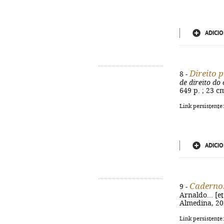
ADICIO
Direito 
8 -
de direito do
649 p. ; 23 c
Link persistente
ADICIO
Caderno
9 -
Arnaldo... [e
Almedina, 202
Link persistente