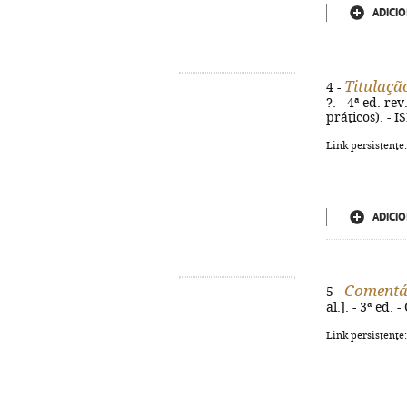
ADICIO
Titulaçã
4 -
?. - 4ª ed. re
práticos). - 
Link persistente
ADICIO
Comentár
5 -
al.]. - 3ª ed.
Link persistente