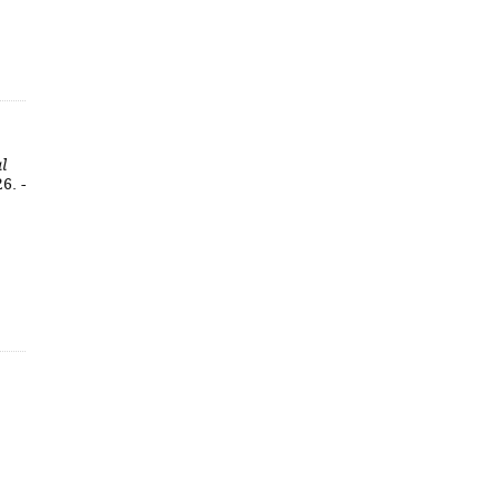
l
6. -