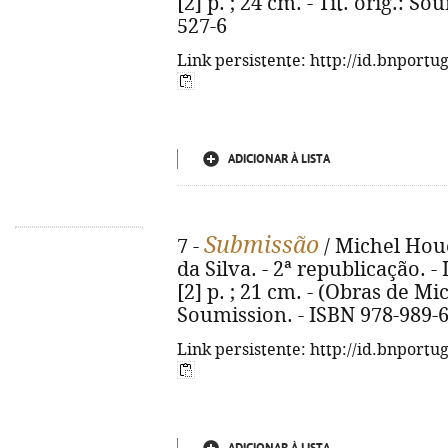
[2] p. ; 24 cm. - Tít. orig.: S
527-6
Link persistente: http://id.bnportu
ADICIONAR À LISTA
Submissão
7 -
/ Michel Houe
da Silva. - 2ª republicação. - 
[2] p. ; 21 cm. - (Obras de Mic
Soumission. - ISBN 978-989-
Link persistente: http://id.bnportu