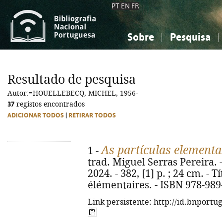
PT
EN
FR
Sobre
Pesquisa
Sobre a Bibliografia Nacional
Simples
Conhecimento, Informação...
Conhecimento, Informação...
Combinada
A
Resultado de pesquisa
Ciências sociais...
Ciências sociais...
Autor:=HOUELLEBECQ, MICHEL, 1956-
Arte, desporto...
Arte, desporto...
37
registos encontrados
ADICIONAR TODOS
|
RETIRAR TODOS
As partículas elementa
1 -
trad. Miguel Serras Pereira. -
2024. - 382, [1] p. ; 24 cm. - T
élémentaires. - ISBN 978-989
Link persistente: http://id.bnportu