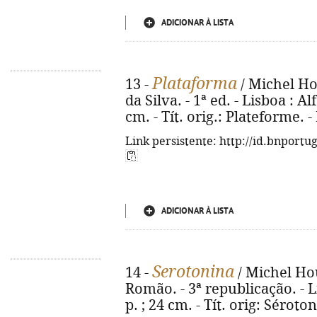
ADICIONAR À LISTA
Plataforma
13 -
/ Michel Hou
da Silva. - 1ª ed. - Lisboa : Al
cm. - Tít. orig.: Plateforme. 
Link persistente: http://id.bnportu
ADICIONAR À LISTA
Serotonina
14 -
/ Michel Hou
Romão. - 3ª republicação. - L
p. ; 24 cm. - Tít. orig: Sérot