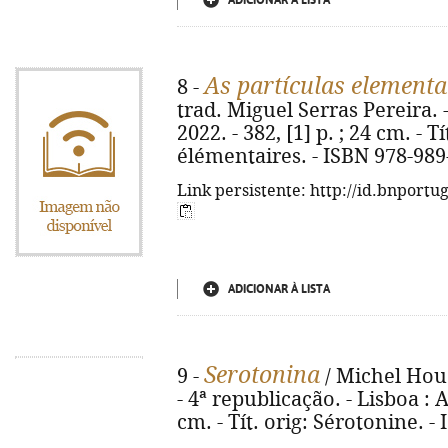
ADICIONAR À LISTA
As partículas elementa
8 -
trad. Miguel Serras Pereira. -
2022. - 382, [1] p. ; 24 cm. - T
élémentaires. - ISBN 978-989
Link persistente: http://id.bnportu
ADICIONAR À LISTA
Serotonina
9 -
/ Michel Houe
- 4ª republicação. - Lisboa : A
cm. - Tít. orig: Sérotonine. 