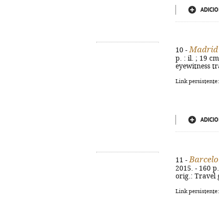
ADICIO
Madrid
10 -
p. : il. ; 19 
eyewitness t
Link persistente
ADICIO
Barcel
11 -
2015. - 160 p.
orig.: Travel
Link persistente