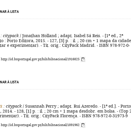
NAR À LISTA
: citypack
/ Jonathan Holland ; adapt. Isabel Sá Reis. - [1ª ed., 2ª
to : Porto Editora, 2015. - 127, [3] p. : il. ; 20 cm + 1 mapa da cidade.
itar e experimentar). - Tít. orig.: CityPack Madrid. - ISBN 978-972-0-
: http://id.bnportugal.gov.pt/bib/bibnacional/1916825
NAR À LISTA
a
: citypack
/ Susannah Perry ; adapt. Rui Azeredo. - [1ª ed.]. - Porto
, 2014. - 128, [1] p. : il. ; 20 cm + 1 mapa desdobr. em bolsa. - (Top 
erimentar). - Tít. orig.: CityPack Florença. - ISBN 978-972-0-31973-9
: http://id.bnportugal.gov.pt/bib/bibnacional/1891962