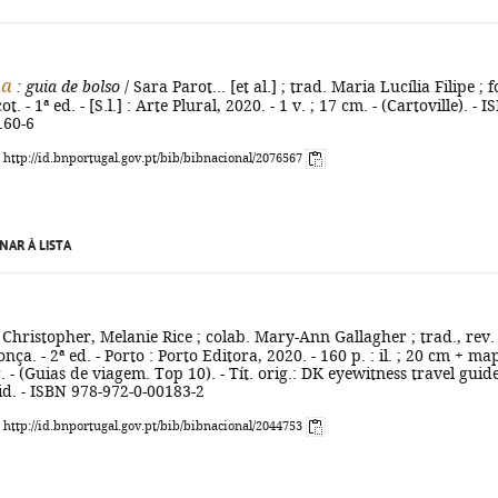
na
: guia de bolso
/ Sara Parot... [et al.] ; trad. Maria Lucília Filipe ; f
. - 1ª ed. - [S.l.] : Arte Plural, 2020. - 1 v. ; 17 cm. - (Cartoville). - 
160-6
: http://id.bnportugal.gov.pt/bib/bibnacional/2076567
NAR À LISTA
 Christopher, Melanie Rice ; colab. Mary-Ann Gallagher ; trad., rev.
ça. - 2ª ed. - Porto : Porto Editora, 2020. - 160 p. : il. ; 20 cm + ma
. - (Guias de viagem. Top 10). - Tít. orig.: DK eyewitness travel guid
d. - ISBN 978-972-0-00183-2
: http://id.bnportugal.gov.pt/bib/bibnacional/2044753