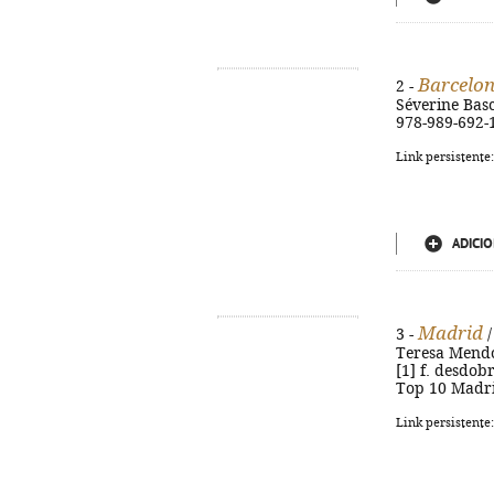
Barcelo
2 -
Séverine Bascot
978-989-692-
Link persistente
ADICIO
Madrid
3 -
/
Teresa Mendon
[1] f. desdobr
Top 10 Madri
Link persistente