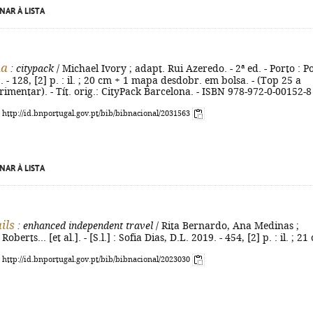
NAR À LISTA
na
: citypack
/ Michael Ivory ; adapt. Rui Azeredo. - 2ª ed. - Porto : P
 - 128, [2] p. : il. ; 20 cm + 1 mapa desdobr. em bolsa. - (Top 25 a
erimentar). - Tít. orig.: CityPack Barcelona. - ISBN 978-972-0-00152-8
: http://id.bnportugal.gov.pt/bib/bibnacional/2031563
NAR À LISTA
ils
: enhanced independent travel
/ Rita Bernardo, Ana Medinas ;
Roberts... [et al.]. - [S.l.] : Sofia Dias, D.L. 2019. - 454, [2] p. : il. ; 21
: http://id.bnportugal.gov.pt/bib/bibnacional/2023030