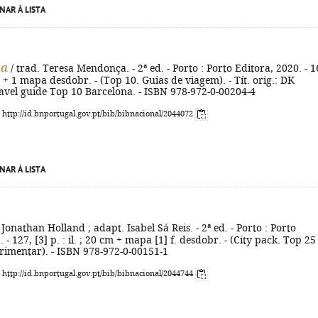
NAR À LISTA
na
/ trad. Teresa Mendonça. - 2ª ed. - Porto : Porto Editora, 2020. - 
cm + 1 mapa desdobr. - (Top 10. Guias de viagem). - Tít. orig.: DK
avel guide Top 10 Barcelona. - ISBN 978-972-0-00204-4
: http://id.bnportugal.gov.pt/bib/bibnacional/2044072
NAR À LISTA
 Jonathan Holland ; adapt. Isabel Sá Reis. - 2ª ed. - Porto : Porto
 - 127, [3] p. : il. ; 20 cm + mapa [1] f. desdobr. - (City pack. Top 25
erimentar). - ISBN 978-972-0-00151-1
: http://id.bnportugal.gov.pt/bib/bibnacional/2044744