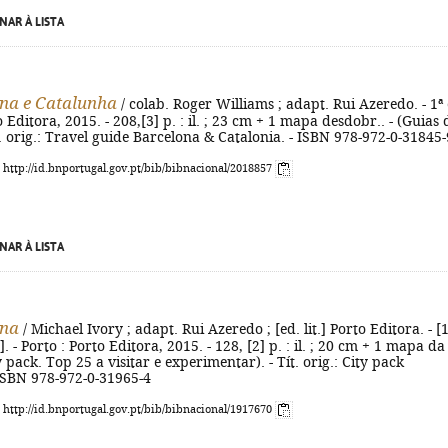
NAR À LISTA
na e Catalunha
/ colab. Roger Williams ; adapt. Rui Azeredo. - 1ª 
o Editora, 2015. - 208,[3] p. : il. ; 23 cm + 1 mapa desdobr.. - (Guias 
t. orig.: Travel guide Barcelona & Catalonia. - ISBN 978-972-0-31845-
: http://id.bnportugal.gov.pt/bib/bibnacional/2018857
NAR À LISTA
ona
/ Michael Ivory ; adapt. Rui Azeredo ; [ed. lit.] Porto Editora. - [1
]. - Porto : Porto Editora, 2015. - 128, [2] p. : il. ; 20 cm + 1 mapa da
y pack. Top 25 a visitar e experimentar). - Tít. orig.: City pack
 ISBN 978-972-0-31965-4
: http://id.bnportugal.gov.pt/bib/bibnacional/1917670