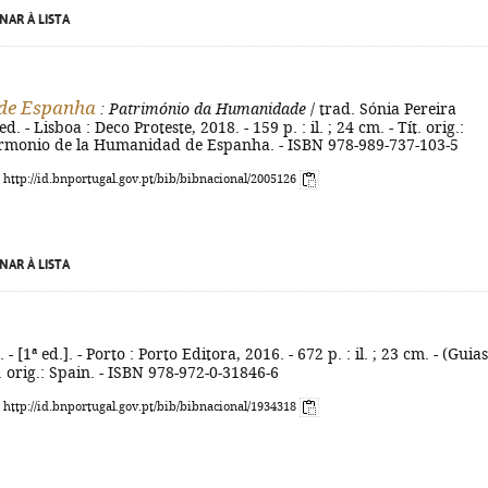
NAR À LISTA
 de Espanha
: Património da Humanidade
/ trad. Sónia Pereira
d. - Lisboa : Deco Proteste, 2018. - 159 p. : il. ; 24 cm. - Tít. orig.:
rmonio de la Humanidad de Espanha. - ISBN 978-989-737-103-5
: http://id.bnportugal.gov.pt/bib/bibnacional/2005126
NAR À LISTA
. - [1ª ed.]. - Porto : Porto Editora, 2016. - 672 p. : il. ; 23 cm. - (Guia
t. orig.: Spain. - ISBN 978-972-0-31846-6
: http://id.bnportugal.gov.pt/bib/bibnacional/1934318