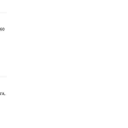
160
ra,