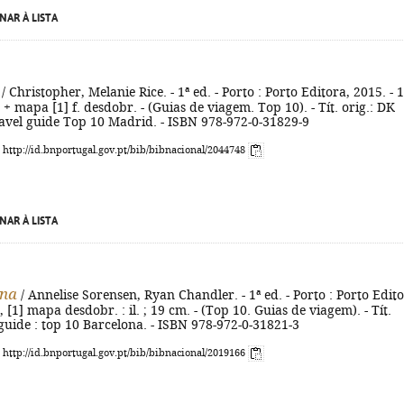
NAR À LISTA
/ Christopher, Melanie Rice. - 1ª ed. - Porto : Porto Editora, 2015. - 
cm + mapa [1] f. desdobr. - (Guias de viagem. Top 10). - Tít. orig.: DK
ravel guide Top 10 Madrid. - ISBN 978-972-0-31829-9
: http://id.bnportugal.gov.pt/bib/bibnacional/2044748
NAR À LISTA
ona
/ Annelise Sorensen, Ryan Chandler. - 1ª ed. - Porto : Porto Edito
, [1] mapa desdobr. : il. ; 19 cm. - (Top 10. Guias de viagem). - Tít.
 guide : top 10 Barcelona. - ISBN 978-972-0-31821-3
: http://id.bnportugal.gov.pt/bib/bibnacional/2019166