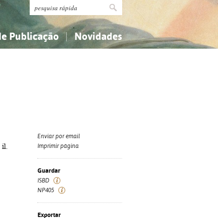
de Publicação
Novidades
s
Religião...
Religião...
Ciências aplicadas...
Ciências aplicadas...
História, geografia, biografias...
História, geografia, biografias...
Enviar por email
il.
Imprimir página
Guardar
ISBD
NP405
Exportar