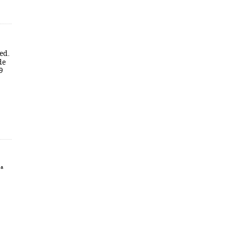
ed.
de
9
ª