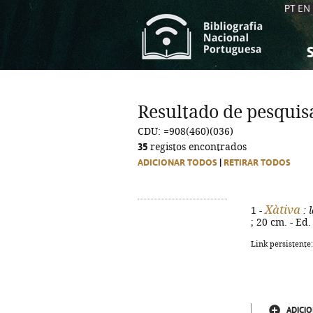
PT
EN
S
S
C
C
Resultado de pesquis
C
C
CDU: =908(460)(036)
A
A
35
registos encontrados
ADICIONAR TODOS
|
RETIRAR TODOS
Xàtiva
1 -
: 
; 20 cm. - Ed
Link persistente
ADICIO