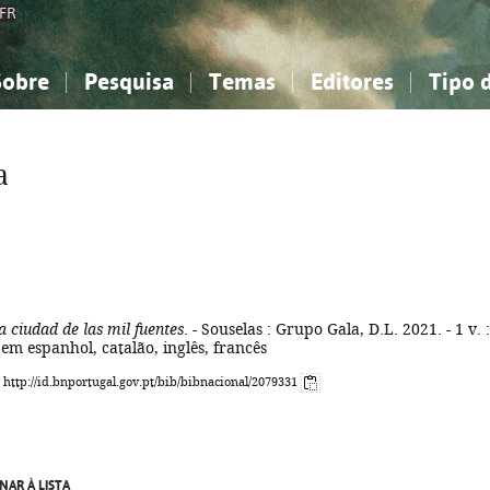
FR
Sobre
Pesquisa
Temas
Editores
Tipo 
obre a Bibliografia Nacional
imples
onhecimento, Informação...
onhecimento, Informação...
Combinada
A minha lista
Como utilizar
Filosofia, psicologia...
Filosofia, psicologia...
Perguntas frequente
a
iências sociais...
iências sociais...
Ciências exatas e naturais...
Ciências exatas e naturais...
rte, desporto...
rte, desporto...
Literatura, linguística...
Literatura, linguística...
la ciudad de las mil fuentes
. - Souselas : Grupo Gala, D.L. 2021. - 1 v. : 
. em espanhol, catalão, inglês, francês
: http://id.bnportugal.gov.pt/bib/bibnacional/2079331
NAR À LISTA