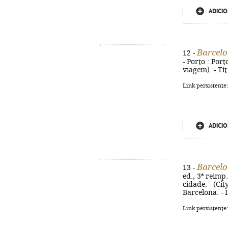
ADICIO
Barcelo
12 -
- Porto : Port
viagem). - Tí
Link persistente
ADICIO
Barcel
13 -
ed., 3ª reimp.
cidade. - (Cit
Barcelona. -
Link persistente