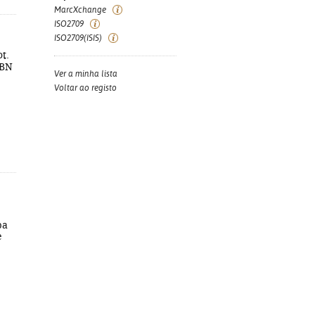
MarcXchange
ISO2709
ISO2709(ISIS)
ot.
ISBN
Ver a minha lista
Voltar ao registo
pa
e