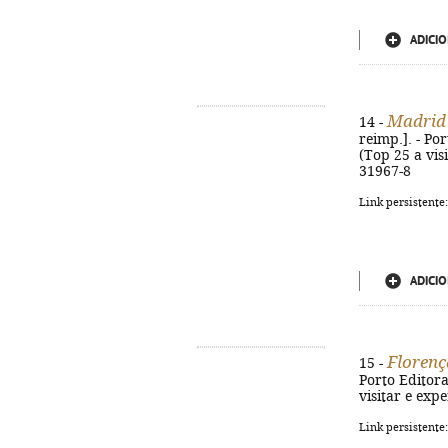
ADICIO
Madrid
14 -
reimp.]. - Por
(Top 25 a vis
31967-8
Link persistente
ADICIO
Florenç
15 -
Porto Editora
visitar e exp
Link persistente