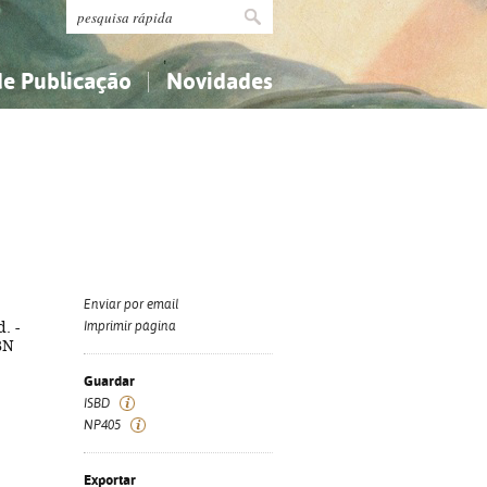
de Publicação
Novidades
s
Religião...
Religião...
Ciências aplicadas...
Ciências aplicadas...
História, geografia, biografias...
História, geografia, biografias...
Enviar por email
. -
Imprimir página
SBN
Guardar
ISBD
NP405
Exportar