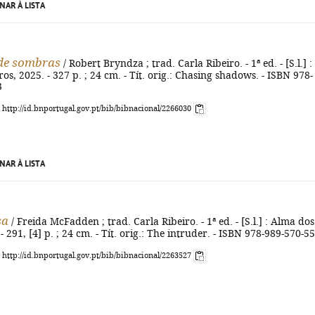
NAR À LISTA
de sombras
/ Robert Bryndza ; trad. Carla Ribeiro. - 1ª ed. - [S.l.] :
os, 2025. - 327 p. ; 24 cm. - Tít. orig.: Chasing shadows. - ISBN 978-
3
: http://id.bnportugal.gov.pt/bib/bibnacional/2266030
NAR À LISTA
sa
/ Freida McFadden ; trad. Carla Ribeiro. - 1ª ed. - [S.l.] : Alma dos
- 291, [4] p. ; 24 cm. - Tít. orig.: The intruder. - ISBN 978-989-570-5
: http://id.bnportugal.gov.pt/bib/bibnacional/2263527