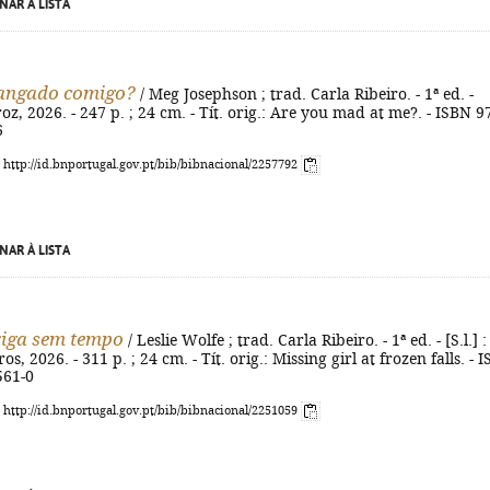
NAR À LISTA
zangado comigo?
/ Meg Josephson ; trad. Carla Ribeiro. - 1ª ed. -
oz, 2026. - 247 p. ; 24 cm. - Tít. orig.: Are you mad at me?. - ISBN 9
6
: http://id.bnportugal.gov.pt/bib/bibnacional/2257792
NAR À LISTA
iga sem tempo
/ Leslie Wolfe ; trad. Carla Ribeiro. - 1ª ed. - [S.l.] :
s, 2026. - 311 p. ; 24 cm. - Tít. orig.: Missing girl at frozen falls. - 
561-0
: http://id.bnportugal.gov.pt/bib/bibnacional/2251059