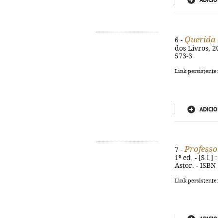
ADICIO
Querida
6 -
dos Livros, 20
573-3
Link persistente
ADICIO
Professo
7 -
1ª ed. - [S.l.
Astor. - ISBN
Link persistente