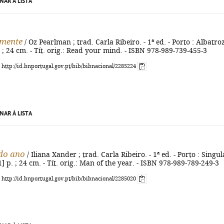
NAR À LISTA
 mente
/ Oz Pearlman ; trad. Carla Ribeiro. - 1ª ed. - Porto : Albatroz
. ; 24 cm. - Tít. orig.: Read your mind. - ISBN 978-989-739-455-3
: http://id.bnportugal.gov.pt/bib/bibnacional/2285224
NAR À LISTA
do ano
/ Iliana Xander ; trad. Carla Ribeiro. - 1ª ed. - Porto : Singul
1] p. ; 24 cm. - Tít. orig.: Man of the year. - ISBN 978-989-789-249-3
: http://id.bnportugal.gov.pt/bib/bibnacional/2285020