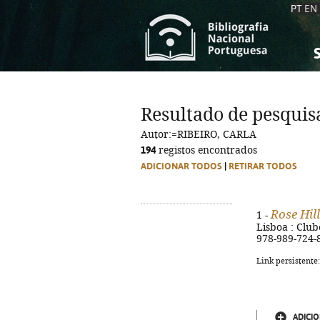
PT
EN
S
S
C
C
Resultado de pesquis
C
C
Autor:=RIBEIRO, CARLA
A
A
194
registos encontrados
ADICIONAR TODOS
|
RETIRAR TODOS
Rose Hill
1 -
Lisboa : Clube
978-989-724-
Link persistente
ADICIO