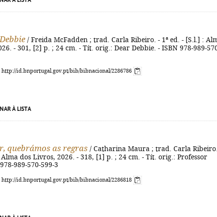
NAR À LISTA
 Debbie
/ Freida McFadden ; trad. Carla Ribeiro. - 1ª ed. - [S.l.] : Al
26. - 301, [2] p. ; 24 cm. - Tít. orig.: Dear Debbie. - ISBN 978-989-57
: http://id.bnportugal.gov.pt/bib/bibnacional/2286786
NAR À LISTA
r, quebrámos as regras
/ Catharina Maura ; trad. Carla Ribeiro.
] : Alma dos Livros, 2026. - 318, [1] p. ; 24 cm. - Tít. orig.: Professor
 978-989-570-599-3
: http://id.bnportugal.gov.pt/bib/bibnacional/2286818