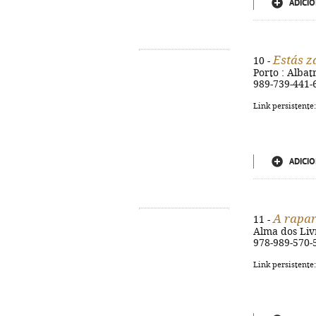
ADICIO
Estás 
10 -
Porto : Albatr
989-739-441-
Link persistente
ADICIO
A rapar
11 -
Alma dos Livro
978-989-570-
Link persistente