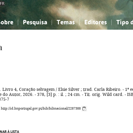
FR
Sobre
Pesquisa
Temas
Editores
Tipo 
obre a Bibliografia Nacional
imples
onhecimento, Informação...
onhecimento, Informação...
Combinada
A minha lista
Como utilizar
Filosofia, psicologia...
Filosofia, psicologia...
Perguntas frequente
a
iências sociais...
iências sociais...
Ciências exatas e naturais...
Ciências exatas e naturais...
rte, desporto...
rte, desporto...
Literatura, linguística...
Literatura, linguística...
. Livro 4, Coração selvagem / Elsie Silver ; trad. Carla Ribeiro. - 1ª ed
 do Autor, 2026. - 378, [3] p. : il. ; 24 cm. - Tít. orig. Wild card. - I
875-7
: http://id.bnportugal.gov.pt/bib/bibnacional/2287388
NAR À LISTA