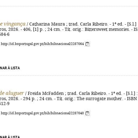
e vingança
/ Catharina Maura ; trad. Carla Ribeiro. - 1ª ed. - [S.l.] 
s, 2026. - 406, [1] p. ; 24 cm. - Tít. orig.: Bittersweet memories. - 
684-6
: http://id.bnportugal.gov.pt/bib/bibnacional/2287064
NAR À LISTA
de aluguer
/ Freida McFadden ; trad. Carla Ribeiro. - 1ª ed. - [S.l.] :
os, 2026. - 294 p. ; 24 cm. - Tít. orig.: The surrogate mother. - ISBN
612-9
: http://id.bnportugal.gov.pt/bib/bibnacional/2287040
NAR À LISTA