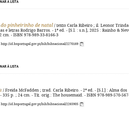
NAR À LISTA
 do pinheirinho de natal
/ texto Carla Ribeiro ; il. Leonor Trind
s e letras Rodrigo Barros. - 1ª ed. - [S.l. : s.n.], 2025 : Rainho & Neve
; 22 cm. - ISBN 978-989-33-8166-3
: http://id.bnportugal.gov.pt/bib/bibnacional/2270169
NAR À LISTA
a
/ Freida McFadden ; trad. Carla Ribeiro. - 2ª ed. - [S.l.] : Alma dos
 - 335 p. ; 24 cm. - Tít. orig.: The housemaid. - ISBN 978-989-570-567
: http://id.bnportugal.gov.pt/bib/bibnacional/2265905