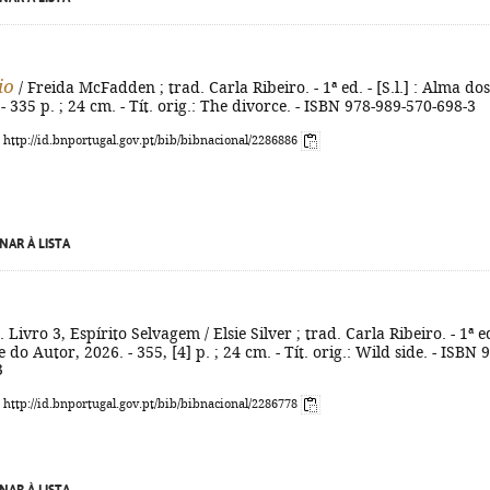
io
/ Freida McFadden ; trad. Carla Ribeiro. - 1ª ed. - [S.l.] : Alma dos
- 335 p. ; 24 cm. - Tít. orig.: The divorce. - ISBN 978-989-570-698-3
: http://id.bnportugal.gov.pt/bib/bibnacional/2286886
NAR À LISTA
. Livro 3, Espírito Selvagem / Elsie Silver ; trad. Carla Ribeiro. - 1ª ed
 do Autor, 2026. - 355, [4] p. ; 24 cm. - Tít. orig.: Wild side. - ISBN 
3
: http://id.bnportugal.gov.pt/bib/bibnacional/2286778