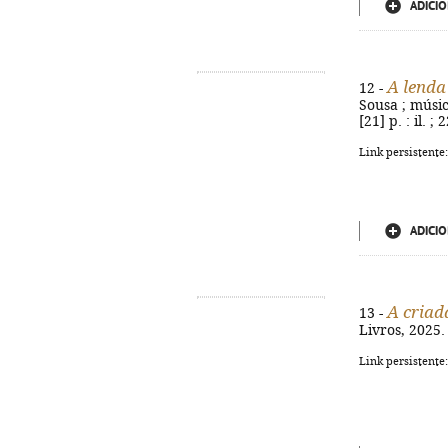
ADICIO
A lenda
12 -
Sousa ; música
[21] p. : il. 
Link persistente
ADICIO
A criad
13 -
Livros, 2025.
Link persistente