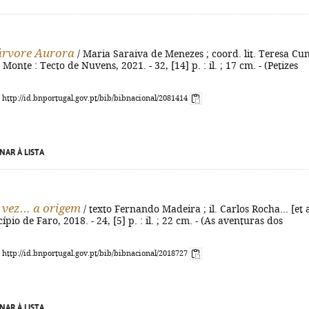
 árvore Aurora
/ Maria Saraiva de Menezes ; coord. lit. Teresa Cu
onte : Tecto de Nuvens, 2021. - 32, [14] p. : il. ; 17 cm. - (Petizes
: http://id.bnportugal.gov.pt/bib/bibnacional/2081414
NAR À LISTA
vez... a origem
/ texto Fernando Madeira ; il. Carlos Rocha... [et a
ípio de Faro, 2018. - 24, [5] p. : il. ; 22 cm. - (As aventuras dos
: http://id.bnportugal.gov.pt/bib/bibnacional/2018727
NAR À LISTA