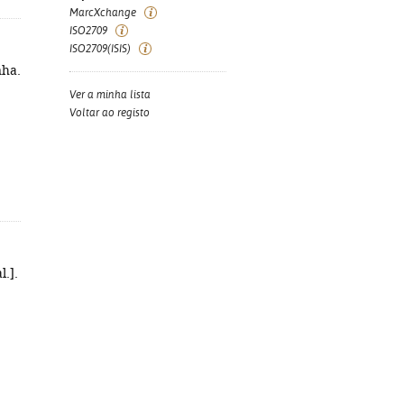
MarcXchange
ISO2709
ISO2709(ISIS)
nha.
Ver a minha lista
Voltar ao registo
l.].