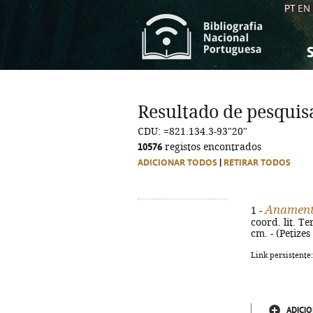
PT
EN
S
S
C
C
Resultado de pesquis
C
C
CDU: =821.134.3-93"20"
A
A
10576
registos encontrados
ADICIONAR TODOS
|
RETIRAR TODOS
Anament
1 -
coord. lit. T
cm. - (Petizes 
Link persistente
ADICIO