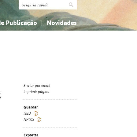
de Publicação
Novidades
s
Religião...
Religião...
Ciências aplicadas...
Ciências aplicadas...
História, geografia, biografias...
História, geografia, biografias...
Enviar por email
;
Imprimir página
7
Guardar
ISBD
NP405
Exportar