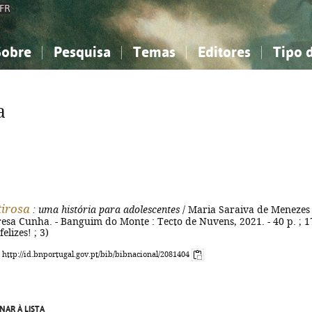
FR
Sobre
Pesquisa
Temas
Editores
Tipo 
obre a Bibliografia Nacional
imples
onhecimento, Informação...
onhecimento, Informação...
Combinada
A minha lista
Como utilizar
Filosofia, psicologia...
Filosofia, psicologia...
Perguntas frequente
a
iências sociais...
iências sociais...
Ciências exatas e naturais...
Ciências exatas e naturais...
rte, desporto...
rte, desporto...
Literatura, linguística...
Literatura, linguística...
irosa
: uma história para adolescentes
/ Maria Saraiva de Menezes 
eresa Cunha. - Banguim do Monte : Tecto de Nuvens, 2021. - 40 p. ; 1
felizes! ; 3)
: http://id.bnportugal.gov.pt/bib/bibnacional/2081404
NAR À LISTA