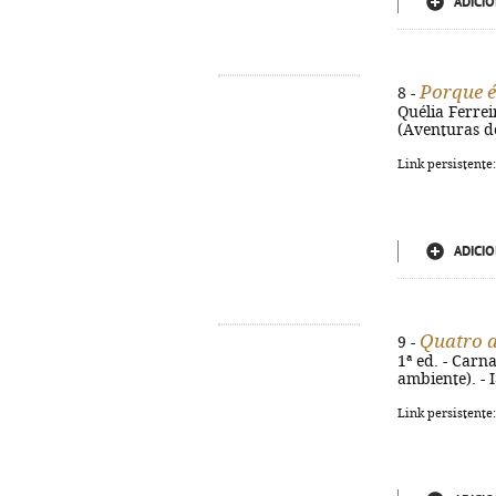
ADICIO
Porque é
8 -
Quélia Ferreir
(Aventuras d
Link persistente
ADICIO
Quatro a
9 -
1ª ed. - Carna
ambiente). -
Link persistente