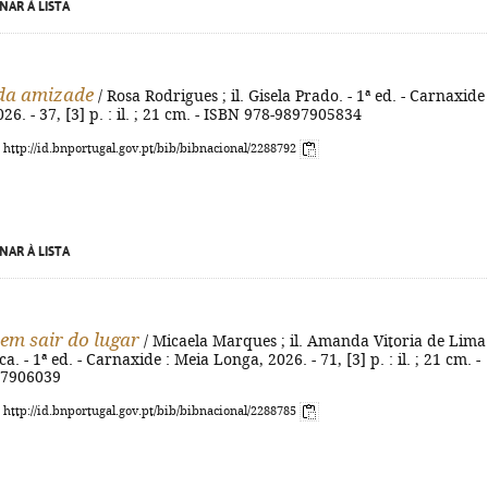
NAR À LISTA
da amizade
/ Rosa Rodrigues ; il. Gisela Prado. - 1ª ed. - Carnaxide 
26. - 37, [3] p. : il. ; 21 cm. - ISBN 978-9897905834
: http://id.bnportugal.gov.pt/bib/bibnacional/2288792
NAR À LISTA
sem sair do lugar
/ Micaela Marques ; il. Amanda Vitoria de Lima
. - 1ª ed. - Carnaxide : Meia Longa, 2026. - 71, [3] p. : il. ; 21 cm. -
97906039
: http://id.bnportugal.gov.pt/bib/bibnacional/2288785