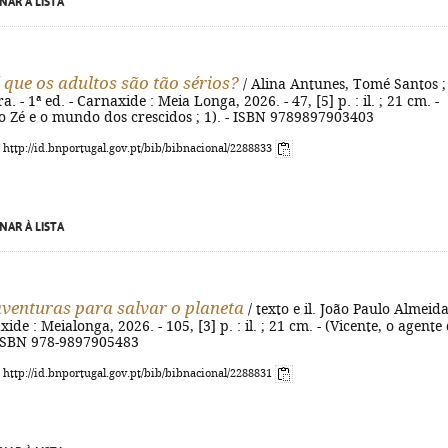
NAR À LISTA
 que os adultos são tão sérios?
/ Alina Antunes, Tomé Santos ; 
a. - 1ª ed. - Carnaxide : Meia Longa, 2026. - 47, [5] p. : il. ; 21 cm. -
o Zé e o mundo dos crescidos ; 1). - ISBN 9789897903403
: http://id.bnportugal.gov.pt/bib/bibnacional/2288833
NAR À LISTA
venturas para salvar o planeta
/ texto e il. João Paulo Almeida
xide : Meialonga, 2026. - 105, [3] p. : il. ; 21 cm. - (Vicente, o agente
 ISBN 978-9897905483
: http://id.bnportugal.gov.pt/bib/bibnacional/2288831