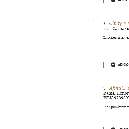
ADICIO
Cindy e 
6 -
ed. - Carnaxid
Link persistente
ADICIO
Afinal...
7 -
Daniel Honório
ISBN 978989
Link persistente