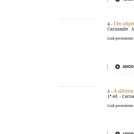
Um objet
4 -
Carnaxide : M
Link persistente
ADICIO
A última
5 -
1ª ed. - Carna
Link persistente