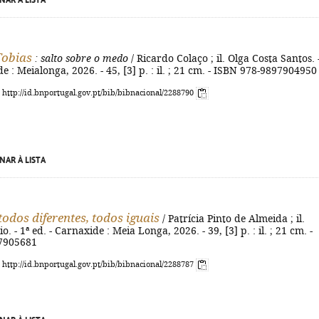
NAR À LISTA
Tobias
: salto sobre o medo
/ Ricardo Colaço ; il. Olga Costa Santos. 
e : Meialonga, 2026. - 45, [3] p. : il. ; 21 cm. - ISBN 978-9897904950
: http://id.bnportugal.gov.pt/bib/bibnacional/2288790
NAR À LISTA
 todos diferentes, todos iguais
/ Patrícia Pinto de Almeida ; il.
. - 1ª ed. - Carnaxide : Meia Longa, 2026. - 39, [3] p. : il. ; 21 cm. -
7905681
: http://id.bnportugal.gov.pt/bib/bibnacional/2288787