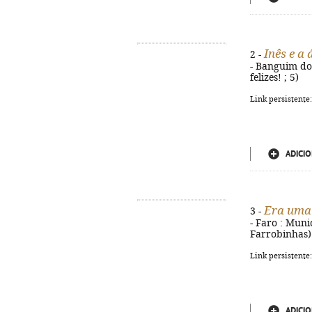
Inês e a
2 -
- Banguim do M
felizes! ; 5)
Link persistente
ADICIO
Era uma 
3 -
- Faro : Munic
Farrobinhas)
Link persistente
ADICIO