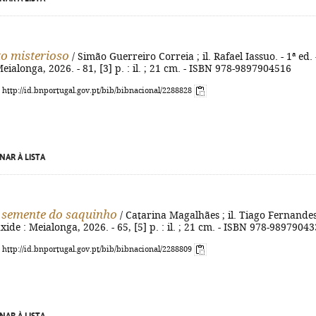
o misterioso
/ Simão Guerreiro Correia ; il. Rafael Iassuo. - 1ª ed. 
eialonga, 2026. - 81, [3] p. : il. ; 21 cm. - ISBN 978-9897904516
: http://id.bnportugal.gov.pt/bib/bibnacional/2288828
NAR À LISTA
 semente do saquinho
/ Catarina Magalhães ; il. Tiago Fernandes
xide : Meialonga, 2026. - 65, [5] p. : il. ; 21 cm. - ISBN 978-9897904
: http://id.bnportugal.gov.pt/bib/bibnacional/2288809