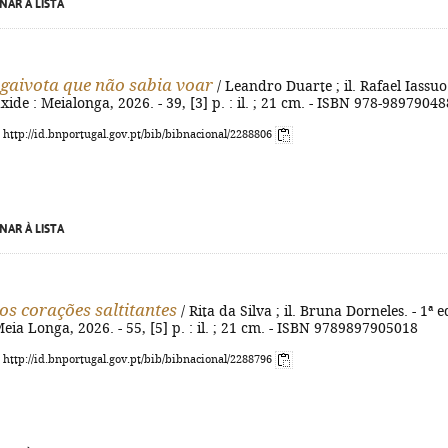
NAR À LISTA
a gaivota que não sabia voar
/ Leandro Duarte ; il. Rafael Iassuo.
xide : Meialonga, 2026. - 39, [3] p. : il. ; 21 cm. - ISBN 978-9897904
: http://id.bnportugal.gov.pt/bib/bibnacional/2288806
NAR À LISTA
dos corações saltitantes
/ Rita da Silva ; il. Bruna Dorneles. - 1ª ed
eia Longa, 2026. - 55, [5] p. : il. ; 21 cm. - ISBN 9789897905018
: http://id.bnportugal.gov.pt/bib/bibnacional/2288796