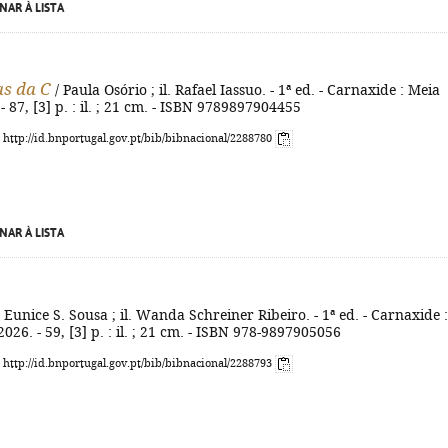
NAR À LISTA
as da C
/ Paula Osório ; il. Rafael Iassuo. - 1ª ed. - Carnaxide : Meia
- 87, [3] p. : il. ; 21 cm. - ISBN 9789897904455
: http://id.bnportugal.gov.pt/bib/bibnacional/2288780
NAR À LISTA
 Eunice S. Sousa ; il. Wanda Schreiner Ribeiro. - 1ª ed. - Carnaxide :
026. - 59, [3] p. : il. ; 21 cm. - ISBN 978-9897905056
: http://id.bnportugal.gov.pt/bib/bibnacional/2288793