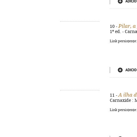
ADICIO
Pilar, 
10 -
1ª ed. - Carna
Link persistente
ADICIO
A ilha 
11 -
Carnaxide : M
Link persistente