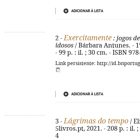
ADICIONAR À LISTA
Exercitamente
2 -
: jogos d
idosos
/ Bárbara Antunes. - 1ª
- 99 p. : il. ; 30 cm. - ISBN 9
Link persistente: http://id.bnportu
ADICIONAR À LISTA
Lágrimas do tempo
3 -
/ El
5livros.pt, 2021. - 208 p. : il
4