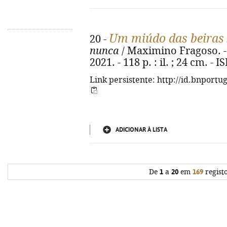
Um miúdo das beiras
20 -
nunca
/ Maximino Fragoso. - 1
2021. - 118 p. : il. ; 24 cm. -
Link persistente: http://id.bnportu
ADICIONAR À LISTA
De
1
a
20
em
169
regist