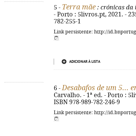
Terra mãe
5 -
: crónicas da
- Porto : 5livros.pt, 2021. - 2
782-255-1
Link persistente: http://id.bnportu
ADICIONAR À LISTA
Desabafos de um 5... e
6 -
Carvalho. - 1ª ed. - Porto : 5li
ISBN 978-989-782-246-9
Link persistente: http://id.bnportu