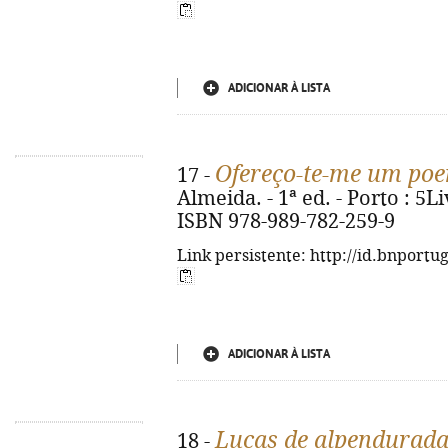
ADICIONAR À LISTA
Ofereço-te-me um po
17 -
Almeida. - 1ª ed. - Porto : 5Li
ISBN 978-989-782-259-9
Link persistente: http://id.bnportu
ADICIONAR À LISTA
Lucas de alpendurad
18 -