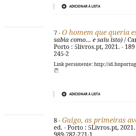
ADICIONAR À LISTA
O homem que queria es
7 -
sabia como... e saiu isto)
/ Car
Porto : 5livros.pt, 2021. - 18
245-2
Link persistente: http://id.bnportu
ADICIONAR À LISTA
Guigo, as primeiras a
8 -
ed. - Porto : 5Livros.pt, 2021. 
989-782-271-1