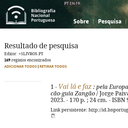
PT
EN
FR
Sobre
Pesquisa
Sobre a Bibliografia Nacional
Simples
Conhecimento, Informação...
Conhecimento, Informação...
Combinada
A
Resultado de pesquisa
Ciências sociais...
Ciências sociais...
Editor: =5LIVROS.PT
Arte, desporto...
Arte, desporto...
169
registos encontrados
ADICIONAR TODOS
|
RETIRAR TODOS
Vai lá e faz
1 -
: pela Europa
cão-guia Zangão
/ Jorge Paiva
2023. - 170 p. ; 24 cm. - ISBN
Link persistente: http://id.bnportu