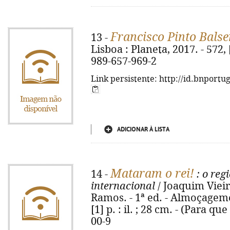
Francisco Pinto Bals
13 -
Lisboa : Planeta, 2017. - 572, [
989-657-969-2
Link persistente: http://id.bnportu
ADICIONAR À LISTA
Mataram o rei!
14 -
: o reg
internacional
/ Joaquim Vieir
Ramos. - 1ª ed. - Almoçageme
[1] p. : il. ; 28 cm. - (Para q
00-9