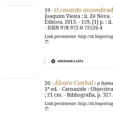
O casarão assombra
19 -
Joaquim Vieira ; il. Zé Nova. -
Editora, 2013. - 159, [1] p. : i
- ISBN 978-972-0-72526-4
Link persistente: http://id.bnportu
ADICIONAR À LISTA
Álvaro Cunhal
20 -
: o hom
1ª ed. - Carnaxide : Objectiva, 
; 21 cm. - Bibliografia, p. 32
Link persistente: http://id.bnportu