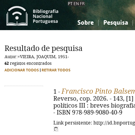
PT
EN
FR
Sobre
Pesquisa
Sobre a Bibliografia Nacional
Simples
Conhecimento, Informação...
Conhecimento, Informação...
Combinada
A
Resultado de pesquisa
Ciências sociais...
Ciências sociais...
Autor:=VIEIRA, JOAQUIM, 1951-
Arte, desporto...
Arte, desporto...
62
registos encontrados
ADICIONAR TODOS
|
RETIRAR TODOS
Francisco Pinto Balse
1 -
Reverso, cop. 2026. - 143, [1] p
políticos III : breves biografi
- ISBN 978-989-9080-40-9
Link persistente: http://id.bnportu