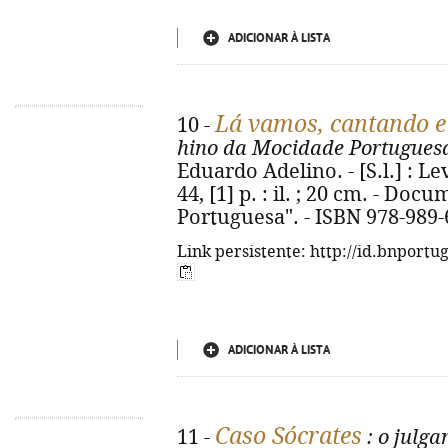
ADICIONAR À LISTA
Lá vamos, cantando e 
10 -
hino da Mocidade Portugues
Eduardo Adelino. - [S.l.] : Le
44, [1] p. : il. ; 20 cm. - D
Portuguesa". - ISBN 978-989-
Link persistente: http://id.bnportu
ADICIONAR À LISTA
Caso Sócrates
11 -
: o julg