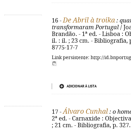
De Abril à troika
16 -
: qua
transformaram Portugal
/ Jo
Brandão. - 1ª ed. - Lisboa : Ob
il. : il. ; 23 cm. - Bibliografi
8775-17-7
Link persistente: http://id.bnportu
ADICIONAR À LISTA
Álvaro Cunhal
17 -
: o hom
2ª ed. - Carnaxide : Objectiva, 
; 21 cm. - Bibliografia, p. 32