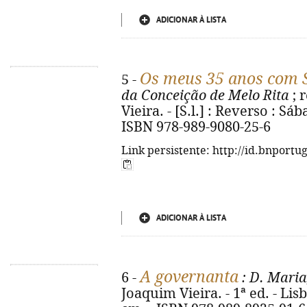
ADICIONAR À LISTA
Os meus 35 anos com 
5 -
da Conceição de Melo Rita
; 
Vieira. - [S.l.] : Reverso : Sába
ISBN 978-989-9080-25-6
Link persistente: http://id.bnportu
ADICIONAR À LISTA
A governanta
6 -
: D. Maria
Joaquim Vieira. - 1ª ed. - Lisb