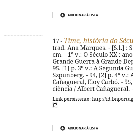
ADICIONAR À LISTA
Time, história do Séc
17 -
trad. Ana Marques. - [S.l.] : Sá
cm. - 1º v.: O Século XX : ano 
Grande Guerra à Grande Depr
95, [1] p. 3º v.: A Segunda G
Szpunberg. - 94, [2] p. 4º v.:
Cañagueral, Eloy Carbó. - 95, 
ciência / Albert Cañagueral. -
Link persistente: http://id.bnportu
ADICIONAR À LISTA