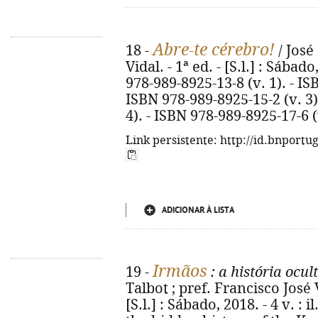
Abre-te cérebro!
18 -
/ José
Vidal. - 1ª ed. - [S.l.] : Sábado
978-989-8925-13-8 (v. 1). - IS
ISBN 978-989-8925-15-2 (v. 3)
4). - ISBN 978-989-8925-17-6 (
Link persistente: http://id.bnportu
ADICIONAR À LISTA
Irmãos
19 -
: a história ocu
Talbot ; pref. Francisco José 
[S.l.] : Sábado, 2018. - 4 v. : il