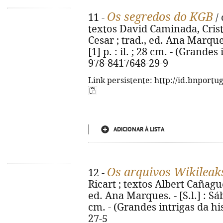
Os segredos do KGB
11 -
/ 
textos David Caminada, Crist
Cesar ; trad., ed. Ana Marques.
[1] p. : il. ; 28 cm. - (Grandes
978-8417648-29-9
Link persistente: http://id.bnportu
ADICIONAR À LISTA
Os arquivos Wikileak
12 -
Ricart ; textos Albert Cañague
ed. Ana Marques. - [S.l.] : Sába
cm. - (Grandes intrigas da his
27-5