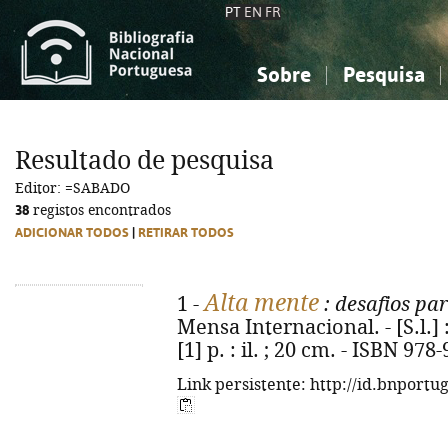
PT
EN
FR
Sobre
Pesquisa
Sobre a Bibliografia Nacional
Simples
Conhecimento, Informação...
Conhecimento, Informação...
Combinada
A
Resultado de pesquisa
Ciências sociais...
Ciências sociais...
Editor: =SABADO
Arte, desporto...
Arte, desporto...
38
registos encontrados
ADICIONAR TODOS
|
RETIRAR TODOS
Alta mente
1 -
: desafios pa
Mensa Internacional. - [S.l.] 
[1] p. : il. ; 20 cm. - ISBN 97
Link persistente: http://id.bnportu