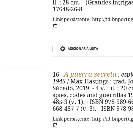
il. ; 28 cm. - (Grandes intriga
17648-26-8
Link persistente: http://id.bnportu
ADICIONAR À LISTA
A guerra secreta
16 -
: espi
1945
/ Max Hastings ; trad. José
Sábado, 2019. - 4 v. : il. ; 20 
spies, codes and guerrillas 1
485-3 (v. 1). - ISBN 978-989-6
668-487-7 (v. 3). - ISBN 978-9
Link persistente: http://id.bnportu