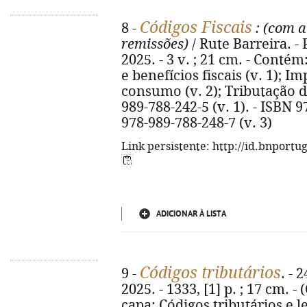
Códigos Fiscais
8 -
: (com a
remissões)
/ Rute Barreira. -
2025. - 3 v. ; 21 cm. - Cont
e benefícios fiscais (v. 1); I
consumo (v. 2); Tributação do
989-788-242-5 (v. 1). - ISBN 9
978-989-788-248-7 (v. 3)
Link persistente: http://id.bnportu
ADICIONAR À LISTA
Códigos tributários
9 -
. - 
2025. - 1333, [1] p. ; 17 cm. - 
capa: Códigos tributários e 