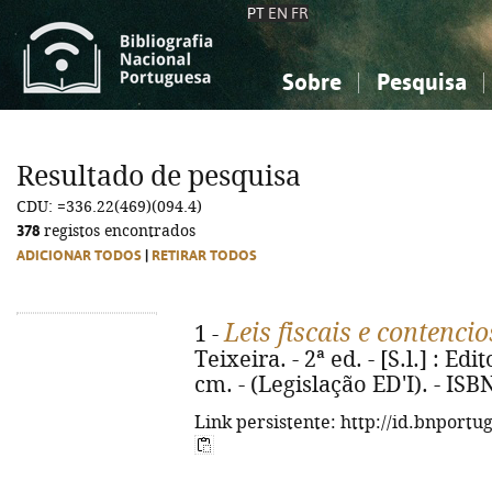
PT
EN
FR
Sobre
Pesquisa
Sobre a Bibliografia Nacional
Simples
Conhecimento, Informação...
Conhecimento, Informação...
Combinada
A
Resultado de pesquisa
Ciências sociais...
Ciências sociais...
CDU: =336.22(469)(094.4)
Arte, desporto...
Arte, desporto...
378
registos encontrados
ADICIONAR TODOS
|
RETIRAR TODOS
Leis fiscais e contencio
1 -
Teixeira. - 2ª ed. - [S.l.] : Edi
cm. - (Legislação ED'I). - IS
Link persistente: http://id.bnportu