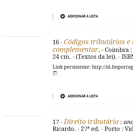
ADICIONAR À LISTA
Códigos tributários e 
16 -
complementar
. - Coimbra :
24 cm. - (Textos da lei). - IS
Link persistente: http://id.bnportu
ADICIONAR À LISTA
Direito tributário
17 -
: an
Ricardo. - 27ª ed. - Porto : V