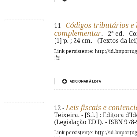
Códigos tributários e 
11 -
complementar
. - 2ª ed. - 
[1] p. ; 24 cm. - (Textos da le
Link persistente: http://id.bnportu
ADICIONAR À LISTA
Leis fiscais e contenc
12 -
Teixeira. - [S.l.] : Editora d'I
(Legislação ED'I). - ISBN 978
Link persistente: http://id.bnportu