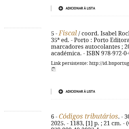
ADICIONAR À LISTA
Fiscal
5 -
/ coord. Isabel Roc
35ª ed. - Porto : Porto Editora,
marcadores autocolantes ; 20 
académica. - ISBN 978-972-0
Link persistente: http://id.bnportu
ADICIONAR À LISTA
Códigos tributários
6 -
. - 
2025. - 1183, [1] p. ; 21 cm. -