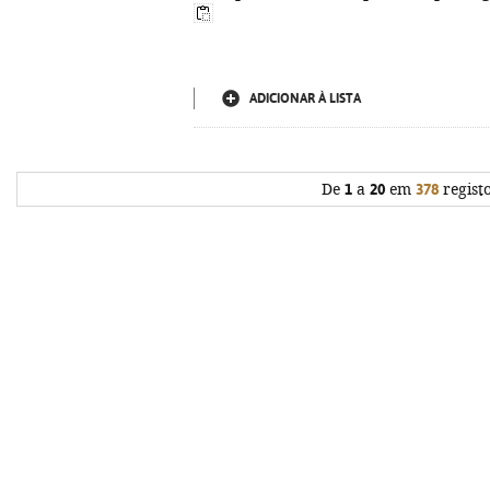
ADICIONAR À LISTA
De
1
a
20
em
378
regist