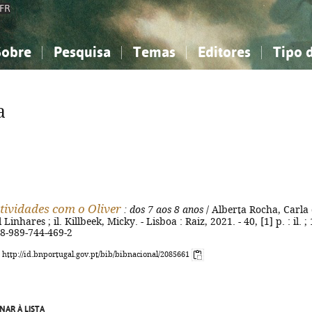
FR
Sobre
Pesquisa
Temas
Editores
Tipo 
obre a Bibliografia Nacional
imples
onhecimento, Informação...
onhecimento, Informação...
Combinada
A minha lista
Como utilizar
Filosofia, psicologia...
Filosofia, psicologia...
Perguntas frequente
a
iências sociais...
iências sociais...
Ciências exatas e naturais...
Ciências exatas e naturais...
rte, desporto...
rte, desporto...
Literatura, linguística...
Literatura, linguística...
atividades com o Oliver
: dos 7 aos 8 anos
/ Alberta Rocha, Carla
inhares ; il. Killbeek, Micky. - Lisboa : Raiz, 2021. - 40, [1] p. : il. ;
78-989-744-469-2
: http://id.bnportugal.gov.pt/bib/bibnacional/2085661
NAR À LISTA