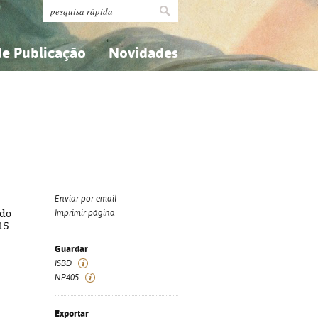
de Publicação
Novidades
s
Religião...
Religião...
Ciências aplicadas...
Ciências aplicadas...
História, geografia, biografias...
História, geografia, biografias...
Enviar por email
 do
Imprimir página
 15
Guardar
ISBD
NP405
Exportar