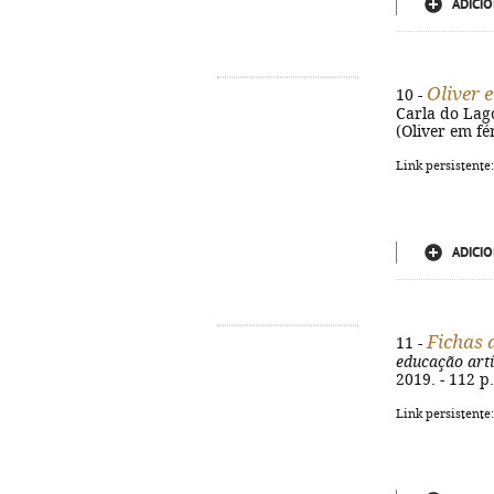
ADICIO
Oliver 
10 -
Carla do Lago,
(Oliver em fé
Link persistente
ADICIO
Fichas 
11 -
educação artí
2019. - 112 p.
Link persistente