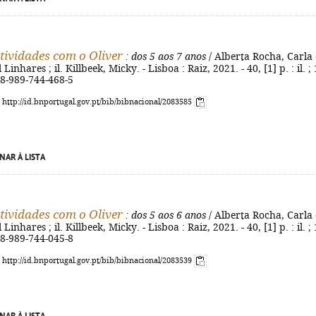
atividades com o Oliver
: dos 5 aos 7 anos
/ Alberta Rocha, Carla
inhares ; il. Killbeek, Micky. - Lisboa : Raiz, 2021. - 40, [1] p. : il. ;
78-989-744-468-5
: http://id.bnportugal.gov.pt/bib/bibnacional/2083585
NAR À LISTA
atividades com o Oliver
: dos 5 aos 6 anos
/ Alberta Rocha, Carla
inhares ; il. Killbeek, Micky. - Lisboa : Raiz, 2021. - 40, [1] p. : il. ;
78-989-744-045-8
: http://id.bnportugal.gov.pt/bib/bibnacional/2083539