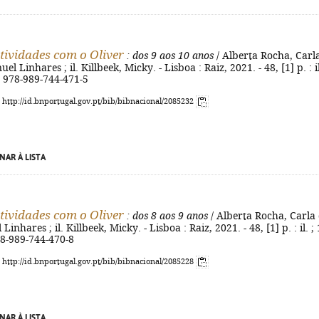
atividades com o Oliver
: dos 9 aos 10 anos
/ Alberta Rocha, Carl
l Linhares ; il. Killbeek, Micky. - Lisboa : Raiz, 2021. - 48, [1] p. : il
N 978-989-744-471-5
: http://id.bnportugal.gov.pt/bib/bibnacional/2085232
NAR À LISTA
atividades com o Oliver
: dos 8 aos 9 anos
/ Alberta Rocha, Carla
inhares ; il. Killbeek, Micky. - Lisboa : Raiz, 2021. - 48, [1] p. : il. ;
78-989-744-470-8
: http://id.bnportugal.gov.pt/bib/bibnacional/2085228
NAR À LISTA