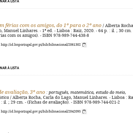
NAR À LISTA
em férias com os amigos, do 1º para o 2º ano
/ Alberta Rocha
 Manuel Linhares. - 1ª ed. - Lisboa : Raiz, 2020. - 64 p. : il. ; 30 cm. 
rias com os amigos). - ISBN 978-989-744-438-8
: http://id.bnportugal.gov.pt/bib/bibnacional/2061302
NAR À LISTA
de avaliação, 3º ano
: português, matemática, estudo do meio,
stica
/ Alberta Rocha, Carla do Lago, Manuel Linhares. - Lisboa : Ra
 : il. ; 29 cm. - (Fichas de avaliação). - ISBN 978-989-744-021-2
: http://id.bnportugal.gov.pt/bib/bibnacional/2042095