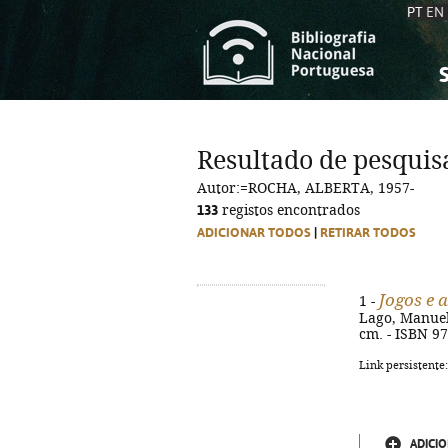
PT
EN
S
S
C
C
Resultado de pesquis
C
C
Autor:=ROCHA, ALBERTA, 1957-
A
A
133
registos encontrados
ADICIONAR TODOS
|
RETIRAR TODOS
Jogos e 
1 -
Lago, Manuel L
cm. - ISBN 9
Link persistente
ADICIO