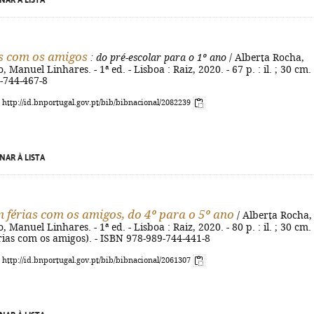
NAR À LISTA
s com os amigos
: do pré-escolar para o 1º ano
/ Alberta Rocha,
 Manuel Linhares. - 1ª ed. - Lisboa : Raiz, 2020. - 67 p. : il. ; 30 cm. 
-744-467-8
: http://id.bnportugal.gov.pt/bib/bibnacional/2082239
NAR À LISTA
m férias com os amigos, do 4º para o 5º ano
/ Alberta Rocha,
 Manuel Linhares. - 1ª ed. - Lisboa : Raiz, 2020. - 80 p. : il. ; 30 cm. 
rias com os amigos). - ISBN 978-989-744-441-8
: http://id.bnportugal.gov.pt/bib/bibnacional/2061307