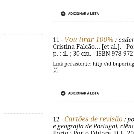
ADICIONAR À LISTA
Vou tirar 100%
11 -
: cader
Cristina Falcão... [et al.]. - P
p. : il. ; 30 cm. - ISBN 978-97
Link persistente: http://id.bnportu
ADICIONAR À LISTA
Cartões de revisão
12 -
: po
e geografia de Portugal, ciênc
Porto : Porto Editora, D.L. 20