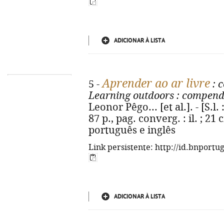
ADICIONAR À LISTA
Aprender ao ar livre
5 -
: 
Learning outdoors
: compendi
Leonor Pêgo... [et al.]. - [S.l. 
87 p., pag. converg. : il. ; 21
português e inglês
Link persistente: http://id.bnportu
ADICIONAR À LISTA