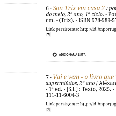
Sou Trix em casa 2
6 -
: po
do meio, 2º ano, 1º ciclo
. - Po
cm. - (Trix). - ISBN 978-989-
Link persistente: http://id.bnportu
ADICIONAR À LISTA
Vai e vem - o livro que
7 -
supermiúdos, 2º ano
/ Alexan
- 1ª ed. - [S.l.] : Texto, 2025. -
111-11-6004-3
Link persistente: http://id.bnportu