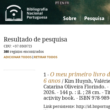
PT
EN
FR
Sobre
Pesquisa
Sobre a Bibliografia Nacional
Simples
Conhecimento, Informação...
Conhecimento, Informação...
Combinada
A
Resultado de pesquisa
Ciências sociais...
Ciências sociais...
CDU: =37.03(072)
Arte, desporto...
Arte, desporto...
380
registos encontrados
ADICIONAR TODOS
|
RETIRAR TODOS
O meu primeiro livro de
1 -
6 anos
/ Kim Huynh, Valérie
Catarina Oliveira Florindo. - 
2026. - 144 p. : il. ; 28 cm. - 
activity book. - ISBN 978-989
Link persistente: http://id.bnportu