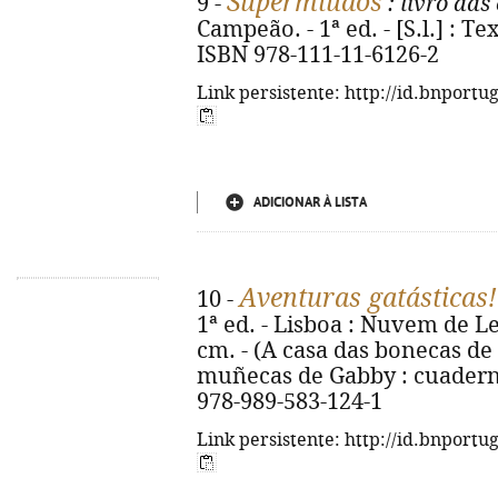
Supermiúdos
9 -
: livro das
Campeão. - 1ª ed. - [S.l.] : Text
ISBN 978-111-11-6126-2
Link persistente: http://id.bnportu
ADICIONAR À LISTA
Aventuras gatásticas!
10 -
1ª ed. - Lisboa : Nuvem de Letra
cm. - (A casa das bonecas de G
muñecas de Gabby : cuaderno
978-989-583-124-1
Link persistente: http://id.bnportu