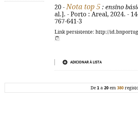
Nota top 5
20 -
: ensino bási
al.]. - Porto : Areal, 2024. - 1
767-641-3
Link persistente: http://id.bnportu
ADICIONAR À LISTA
De
1
a
20
em
380
regist