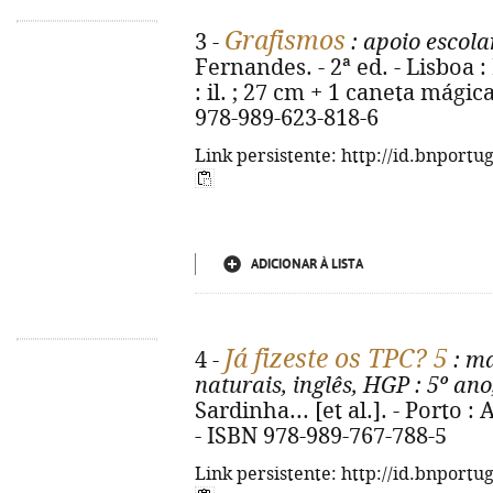
Grafismos
3 -
: apoio escola
Fernandes. - 2ª ed. - Lisboa 
: il. ; 27 cm + 1 caneta mágic
978-989-623-818-6
Link persistente: http://id.bnportu
ADICIONAR À LISTA
Já fizeste os TPC? 5
4 -
: ma
naturais, inglês, HGP
: 5º ano
Sardinha... [et al.]. - Porto : A
- ISBN 978-989-767-788-5
Link persistente: http://id.bnportu