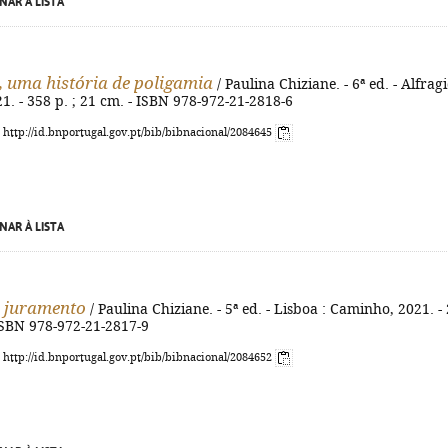
NAR À LISTA
, uma história de poligamia
/ Paulina Chiziane. - 6ª ed. - Alfragi
. - 358 p. ; 21 cm. - ISBN 978-972-21-2818-6
: http://id.bnportugal.gov.pt/bib/bibnacional/2084645
NAR À LISTA
 juramento
/ Paulina Chiziane. - 5ª ed. - Lisboa : Caminho, 2021. -
 ISBN 978-972-21-2817-9
: http://id.bnportugal.gov.pt/bib/bibnacional/2084652