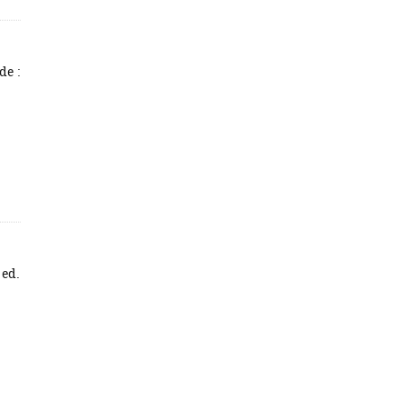
de :
 ed.