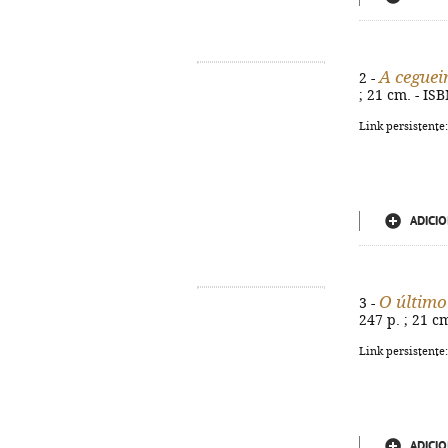
A ceguei
2 -
; 21 cm. - IS
Link persistente
ADICIO
O último
3 -
247 p. ; 21 c
Link persistente
ADICIO