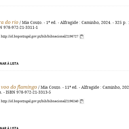
ra do rio
/ Mia Couto. - 1ª ed. - Alfragide : Caminho, 2024. - 325 p. : 
BN 978-972-21-3311-1
: http://id.bnportugal.gov.pt/bib/bibnacional/2196727
NAR À LISTA
 voo do flamingo
/ Mia Couto. - 11ª ed. - Alfragide : Caminho, 202
m. - ISBN 978-972-21-3313-5
: http://id.bnportugal.gov.pt/bib/bibnacional/2196240
NAR À LISTA