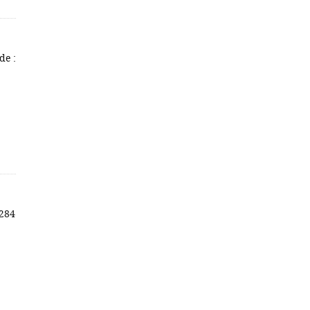
de :
 284