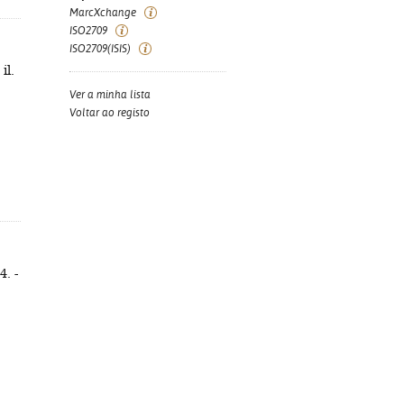
MarcXchange
ISO2709
ISO2709(ISIS)
il.
Ver a minha lista
Voltar ao registo
4. -