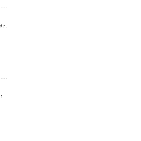
de :
1. -