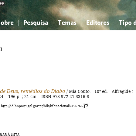
FR
Sobre
Pesquisa
Temas
Editores
Tipo 
obre a Bibliografia Nacional
imples
onhecimento, Informação...
onhecimento, Informação...
Combinada
A minha lista
Como utilizar
Filosofia, psicologia...
Filosofia, psicologia...
Perguntas frequente
a
iências sociais...
iências sociais...
Ciências exatas e naturais...
Ciências exatas e naturais...
rte, desporto...
rte, desporto...
Literatura, linguística...
Literatura, linguística...
de Deus, remédios do Diabo
/ Mia Couto. - 10ª ed. - Alfragide :
. - 196 p. ; 21 cm. - ISBN 978-972-21-3316-6
: http://id.bnportugal.gov.pt/bib/bibnacional/2196766
NAR À LISTA