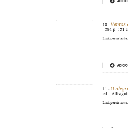
ADICIO
Ventos 
10 -
- 294 p. ; 21
Link persistente
ADICIO
O alegr
11 -
ed. - Alfragi
Link persistente