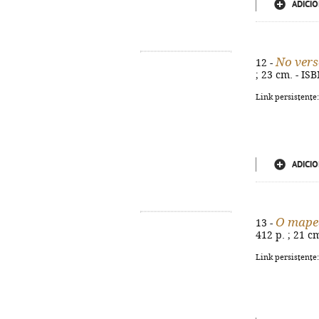
ADICIO
No vers
12 -
; 23 cm. - IS
Link persistente
ADICIO
O mape
13 -
412 p. ; 21 c
Link persistente