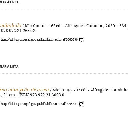
NAR À LISTA
sonâmbula
/ Mia Couto. - 16ª ed. - Alfragide : Caminho, 2020. - 334 
N 978-972-21-2634-2
: http://id.bnportugal.gov.pt/bib/bibnacional/2060539
NAR À LISTA
rso num grão de areia
/ Mia Couto. - 1ª ed. - Alfragide : Caminho
. ; 21 cm. - ISBN 978-972-21-3008-0
: http://id.bnportugal.gov.pt/bib/bibnacional/2045821