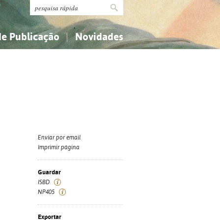
de Publicação
Novidades
s
Religião...
Religião...
Ciências aplicadas...
Ciências aplicadas...
História, geografia, biografias...
História, geografia, biografias...
Enviar por email
Imprimir página
Guardar
ISBD
NP405
Exportar