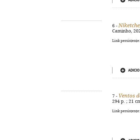
ADICIO
Niketche
6 -
Caminho, 2021
Link persistente
ADICIO
Ventos d
7 -
294 p. ; 21 c
Link persistente