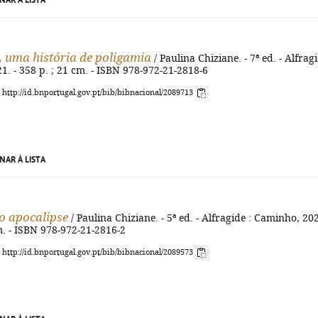
NAR À LISTA
, uma história de poligamia
/ Paulina Chiziane. - 7ª ed. - Alfragi
. - 358 p. ; 21 cm. - ISBN 978-972-21-2818-6
: http://id.bnportugal.gov.pt/bib/bibnacional/2089713
NAR À LISTA
o apocalipse
/ Paulina Chiziane. - 5ª ed. - Alfragide : Caminho, 202
m. - ISBN 978-972-21-2816-2
: http://id.bnportugal.gov.pt/bib/bibnacional/2089573