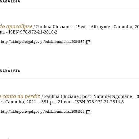
NAR À LISTA
do apocalipse
/ Paulina Chiziane. - 4ª ed. - Alfragide : Caminho, 2
 cm. - ISBN 978-972-21-2816-2
: http://id.bnportugal.gov.pt/bib/bibnacional/2084637
NAR À LISTA
e canto da perdiz
/ Paulina Chiziane ; posf. Nataniel Ngomane. - 3
de : Caminho, 2021. - 381 p. ; 21 cm. - ISBN 978-972-21-2814-8
: http://id.bnportugal.gov.pt/bib/bibnacional/2084625