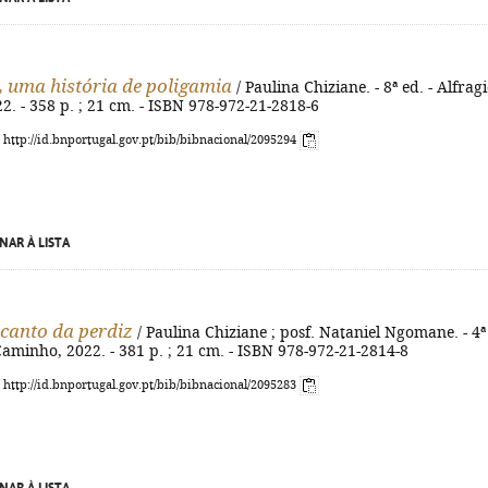
, uma história de poligamia
/ Paulina Chiziane. - 8ª ed. - Alfragi
. - 358 p. ; 21 cm. - ISBN 978-972-21-2818-6
: http://id.bnportugal.gov.pt/bib/bibnacional/2095294
NAR À LISTA
 canto da perdiz
/ Paulina Chiziane ; posf. Nataniel Ngomane. - 4ª
 Caminho, 2022. - 381 p. ; 21 cm. - ISBN 978-972-21-2814-8
: http://id.bnportugal.gov.pt/bib/bibnacional/2095283