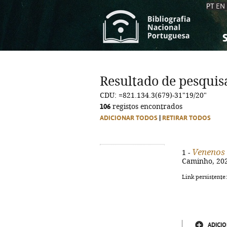
PT
EN
S
S
C
C
Resultado de pesquis
C
C
CDU: =821.134.3(679)-31"19/20"
A
A
106
registos encontrados
ADICIONAR TODOS
|
RETIRAR TODOS
Venenos 
1 -
Caminho, 2024
Link persistente
ADICIO