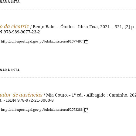
NAR À LISTA
o da cicatriz
/ Bento Baloi. - Óbidos : Ideia-Fixa, 2021. - 321, [2] p. :
BN 978-989-9077-23-2
: http://id.bnportugal.gov.pt/bib/bibnacional/2077497
NAR À LISTA
ador de ausências
/ Mia Couto. - 1ª ed. - Alfragide : Caminho, 202
m. - ISBN 978-972-21-3060-8
: http://id.bnportugal.gov.pt/bib/bibnacional/2073286