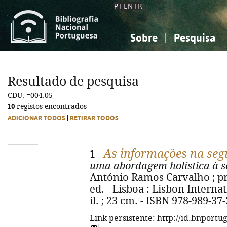
PT
EN
FR
Sobre
Pesquisa
Sobre a Bibliografia Nacional
Simples
Conhecimento, Informação...
Conhecimento, Informação...
Combinada
A
Resultado de pesquisa
Ciências sociais...
Ciências sociais...
CDU: =004.05
Arte, desporto...
Arte, desporto...
10
registos encontrados
ADICIONAR TODOS
|
RETIRAR TODOS
As informações na seg
1 -
uma abordagem holística à s
António Ramos Carvalho ; pre
ed. - Lisboa : Lisbon Internati
il. ; 23 cm. - ISBN 978-989-37
Link persistente: http://id.bnportu