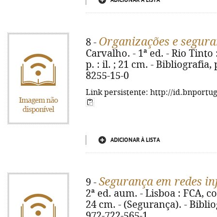
ADICIONAR À LISTA
Organizações e segura
8 -
Carvalho. - 1ª ed. - Rio Tinto
p. : il. ; 21 cm. - Bibliografia
8255-15-0
Link persistente: http://id.bnportu
ADICIONAR À LISTA
Segurança em redes in
9 -
2ª ed. aum. - Lisboa : FCA, cop.
24 cm. - (Segurança). - Biblio
972-722-565-1