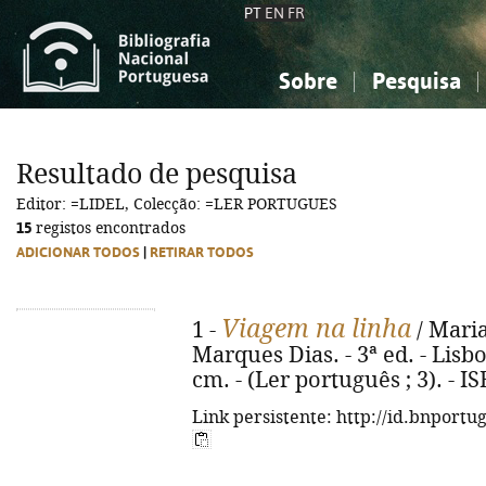
PT
EN
FR
Sobre
Pesquisa
Sobre a Bibliografia Nacional
Simples
Conhecimento, Informação...
Conhecimento, Informação...
Combinada
A
Resultado de pesquisa
Ciências sociais...
Ciências sociais...
Editor: =LIDEL, Colecção: =LER PORTUGUES
Arte, desporto...
Arte, desporto...
15
registos encontrados
ADICIONAR TODOS
|
RETIRAR TODOS
Viagem na linha
1 -
/ Maria
Marques Dias. - 3ª ed. - Lisboa 
cm. - (Ler português ; 3). - 
Link persistente: http://id.bnportu