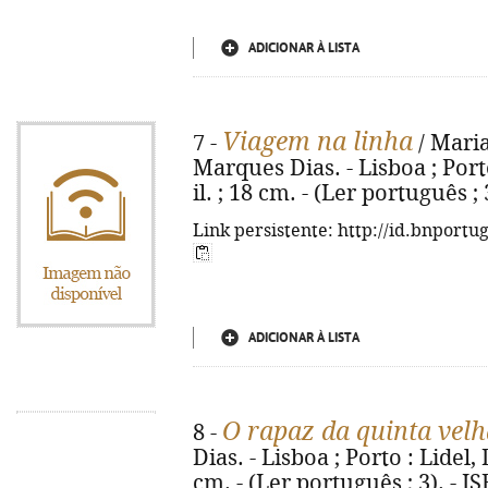
ADICIONAR À LISTA
Viagem na linha
7 -
/ Maria
Marques Dias. - Lisboa ; Porto 
il. ; 18 cm. - (Ler português 
Link persistente: http://id.bnportu
ADICIONAR À LISTA
O rapaz da quinta velh
8 -
Dias. - Lisboa ; Porto : Lidel, D.
cm. - (Ler português ; 3). - 