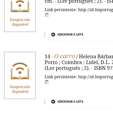
cm. - (Ler português ; 2). - 
Link persistente: http://id.bnportu
ADICIONAR À LISTA
O carro
14 -
/ Helena Bárbar
Porto ; Coimbra : Lidel, D.L. 200
(Ler português ; 2). - ISBN 9
Link persistente: http://id.bnportu
ADICIONAR À LISTA