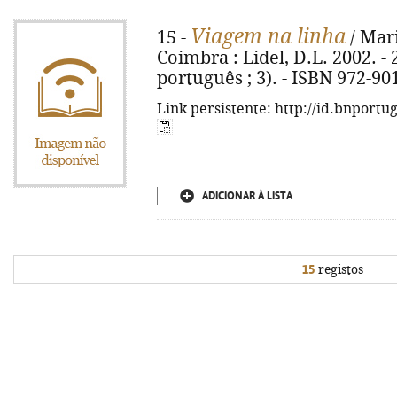
Viagem na linha
15 -
/ Mari
Coimbra : Lidel, D.L. 2002. - 22
português ; 3). - ISBN 972-90
Link persistente: http://id.bnportu
ADICIONAR À LISTA
15
registos