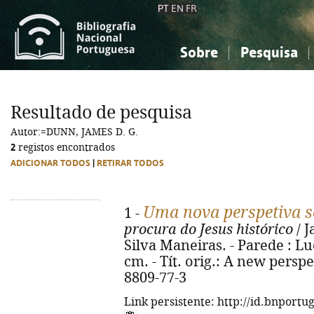
PT
EN
FR
Sobre
Pesquisa
Sobre a Bibliografia Nacional
Simples
Conhecimento, Informação...
Conhecimento, Informação...
Combinada
A
Resultado de pesquisa
Ciências sociais...
Ciências sociais...
Autor:=DUNN, JAMES D. G.
Arte, desporto...
Arte, desporto...
2
registos encontrados
ADICIONAR TODOS
|
RETIRAR TODOS
Uma nova perspetiva s
1 -
procura do Jesus histórico
/ J
Silva Maneiras. - Parede : Luc
cm. - Tít. orig.: A new persp
8809-77-3
Link persistente: http://id.bnportu