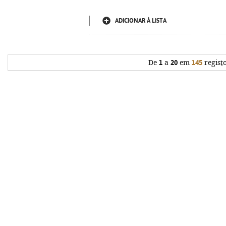
ADICIONAR À LISTA
De
1
a
20
em
145
regist