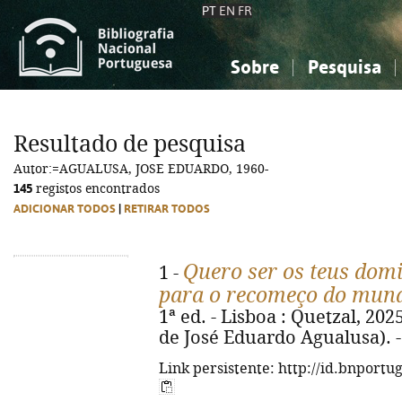
PT
EN
FR
Sobre
Pesquisa
Sobre a Bibliografia Nacional
Simples
Conhecimento, Informação...
Conhecimento, Informação...
Combinada
A
Resultado de pesquisa
Ciências sociais...
Ciências sociais...
Autor:=AGUALUSA, JOSE EDUARDO, 1960-
Arte, desporto...
Arte, desporto...
145
registos encontrados
ADICIONAR TODOS
|
RETIRAR TODOS
Quero ser os teus domi
1 -
para o recomeço do mun
1ª ed. - Lisboa : Quetzal, 2025
de José Eduardo Agualusa). -
Link persistente: http://id.bnportu