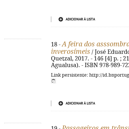
ADICIONAR À LISTA
A feira dos asssombra
18 -
inverosímeis
/ José Eduardo
Quetzal, 2017. - 146 [4] p. ; 
Agualusa). - ISBN 978-989-72
Link persistente: http://id.bnportu
ADICIONAR À LISTA
Passageiros em trâns
19 -