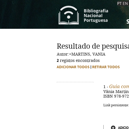
PT
EN
S
S
C
C
Resultado de pesquis
C
C
Autor:=MARTINS, VANIA
A
A
2
registos encontrados
ADICIONAR TODOS
|
RETIRAR TODOS
Guia com
1 -
Vânia Martins..
ISBN 978-972
Link persistente
ADICIO