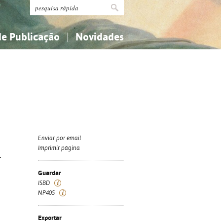
de Publicação
Novidades
s
Religião...
Religião...
Ciências aplicadas...
Ciências aplicadas...
História, geografia, biografias...
História, geografia, biografias...
Enviar por email
Imprimir página
-
Guardar
ISBD
NP405
Exportar