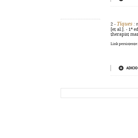
Tiques
2 -
: 
[et al.]. - 1ª 
therapist ma
Link persistente
ADICIO