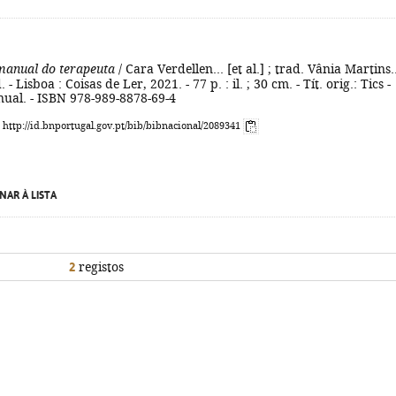
manual do terapeuta
/ Cara Verdellen... [et al.] ; trad. Vânia Martins..
ed. - Lisboa : Coisas de Ler, 2021. - 77 p. : il. ; 30 cm. - Tít. orig.: Tics -
nual. - ISBN 978-989-8878-69-4
: http://id.bnportugal.gov.pt/bib/bibnacional/2089341
NAR À LISTA
2
registos