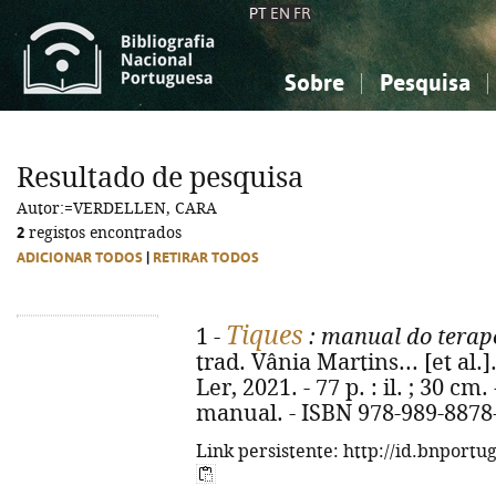
PT
EN
FR
Sobre
Pesquisa
Sobre a Bibliografia Nacional
Simples
Conhecimento, Informação...
Conhecimento, Informação...
Combinada
A
Resultado de pesquisa
Ciências sociais...
Ciências sociais...
Autor:=VERDELLEN, CARA
Arte, desporto...
Arte, desporto...
2
registos encontrados
ADICIONAR TODOS
|
RETIRAR TODOS
Tiques
1 -
: manual do terap
trad. Vânia Martins... [et al.].
Ler, 2021. - 77 p. : il. ; 30 cm. 
manual. - ISBN 978-989-8878
Link persistente: http://id.bnportu