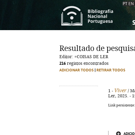
PT
EN
S
S
C
C
Resultado de pesquis
C
C
Editor: =COISAS DE LER
A
A
216
registos encontrados
ADICIONAR TODOS
|
RETIRAR TODOS
Viver
1 -
/ Ma
Ler, 2025. - 
Link persistente
ADICIO