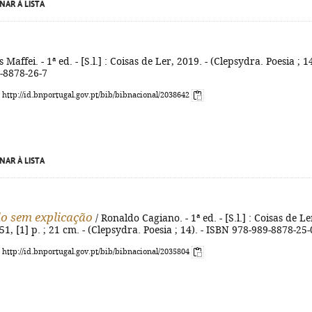
NAR À LISTA
s Maffei. - 1ª ed. - [S.l.] : Coisas de Ler, 2019. - (Clepsydra. Poesia ; 14
-8878-26-7
: http://id.bnportugal.gov.pt/bib/bibnacional/2038642
NAR À LISTA
o sem explicação
/ Ronaldo Cagiano. - 1ª ed. - [S.l.] : Coisas de Le
51, [1] p. ; 21 cm. - (Clepsydra. Poesia ; 14). - ISBN 978-989-8878-25-
: http://id.bnportugal.gov.pt/bib/bibnacional/2035804