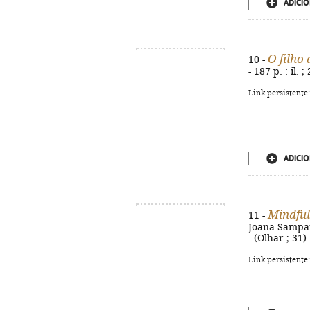
ADICIO
O filho
10 -
- 187 p. : il.
Link persistente
ADICIO
Mindful
11 -
Joana Sampaio 
- (Olhar ; 31
Link persistente