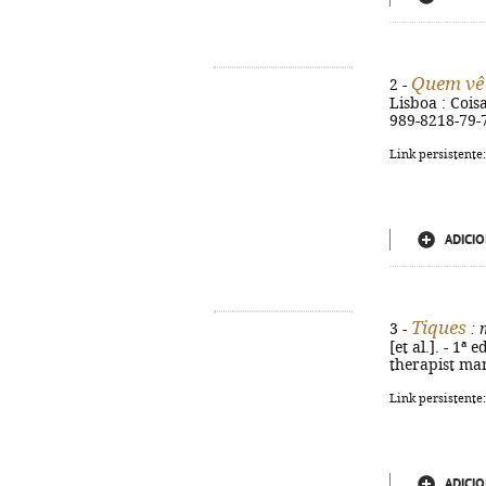
Quem vê 
2 -
Lisboa : Coisa
989-8218-79-
Link persistente
ADICIO
Tiques
3 -
: 
[et al.]. - 1ª 
therapist ma
Link persistente
ADICIO