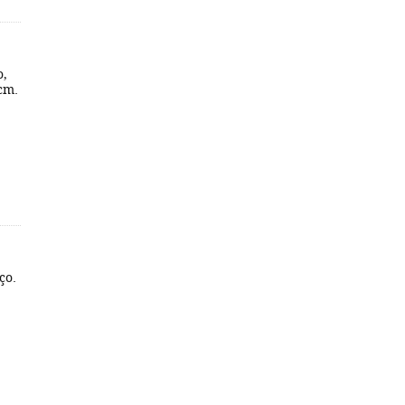
o,
 cm.
ço.