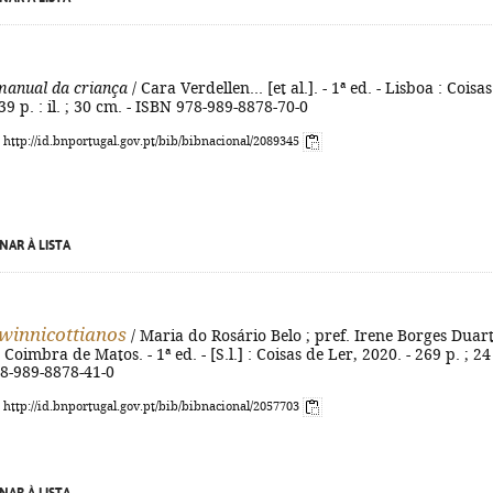
manual da criança
/ Cara Verdellen... [et al.]. - 1ª ed. - Lisboa : Coisa
39 p. : il. ; 30 cm. - ISBN 978-989-8878-70-0
: http://id.bnportugal.gov.pt/bib/bibnacional/2089345
NAR À LISTA
winnicottianos
/ Maria do Rosário Belo ; pref. Irene Borges Duart
Coimbra de Matos. - 1ª ed. - [S.l.] : Coisas de Ler, 2020. - 269 p. ; 24
78-989-8878-41-0
: http://id.bnportugal.gov.pt/bib/bibnacional/2057703