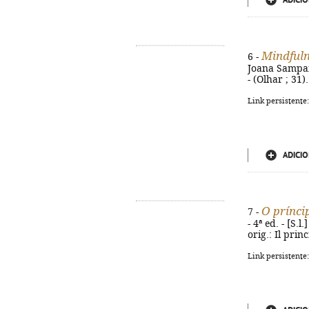
ADICIO
Mindfuln
6 -
Joana Sampaio 
- (Olhar ; 31
Link persistente
ADICIO
O prínci
7 -
- 4ª ed. - [S.l
orig.: Il pri
Link persistente