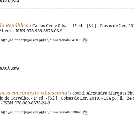
NAR À LISTA
 da República
/ Carlos Céu e Silva. - 1ª ed. - [S.l.] : Coisas de Ler, 20
 ; 21 cm. - ISBN 978-989-8878-06-9
: http://id.bnportugal.gov.pt/bib/bibnacional/2041076
NAR À LISTA
ness em contexto educacional
/ coord. Alexandra Marques Pin
de Carvalho. - 1ª ed. - [S.l.] : Coisas de Ler, 2019. - 154 p. : il. ; 24
). - ISBN 978-989-8878-24-3
: http://id.bnportugal.gov.pt/bib/bibnacional/2038643