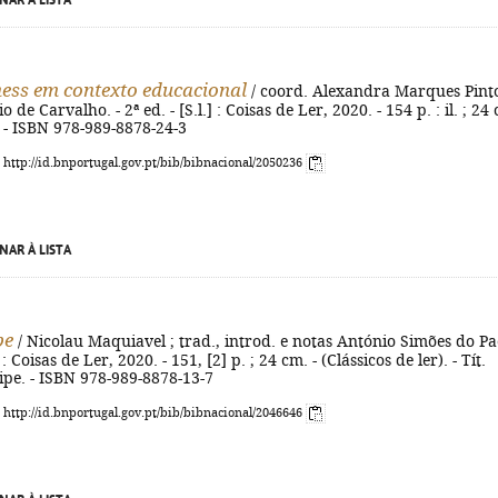
NAR À LISTA
ess em contexto educacional
/ coord. Alexandra Marques Pint
de Carvalho. - 2ª ed. - [S.l.] : Coisas de Ler, 2020. - 154 p. : il. ; 24
). - ISBN 978-989-8878-24-3
: http://id.bnportugal.gov.pt/bib/bibnacional/2050236
NAR À LISTA
pe
/ Nicolau Maquiavel ; trad., introd. e notas António Simões do Pa
.] : Coisas de Ler, 2020. - 151, [2] p. ; 24 cm. - (Clássicos de ler). - Tít.
ncipe. - ISBN 978-989-8878-13-7
: http://id.bnportugal.gov.pt/bib/bibnacional/2046646