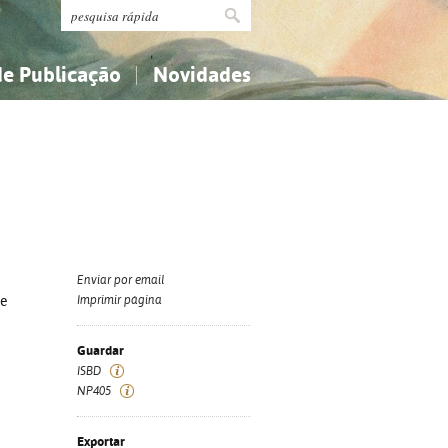
de Publicação
Novidades
s
Religião...
Religião...
Ciências aplicadas...
Ciências aplicadas...
História, geografia, biografias...
História, geografia, biografias...
Enviar por email
de
Imprimir página
Guardar
ISBD
NP405
Exportar