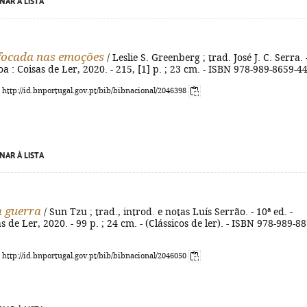
NAR À LISTA
focada nas emoções
/ Leslie S. Greenberg ; trad. José J. C. Serra. 
oa : Coisas de Ler, 2020. - 215, [1] p. ; 23 cm. - ISBN 978-989-8659-4
: http://id.bnportugal.gov.pt/bib/bibnacional/2046398
NAR À LISTA
a guerra
/ Sun Tzu ; trad., introd. e notas Luís Serrão. - 10ª ed. -
s de Ler, 2020. - 99 p. ; 24 cm. - (Clássicos de ler). - ISBN 978-989-8
: http://id.bnportugal.gov.pt/bib/bibnacional/2046050