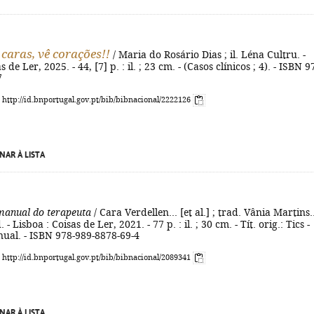
caras, vê corações!!
/ Maria do Rosário Dias ; il. Léna Cultru. -
s de Ler, 2025. - 44, [7] p. : il. ; 23 cm. - (Casos clínicos ; 4). - ISBN 9
7
: http://id.bnportugal.gov.pt/bib/bibnacional/2222126
NAR À LISTA
manual do terapeuta
/ Cara Verdellen... [et al.] ; trad. Vânia Martins..
ed. - Lisboa : Coisas de Ler, 2021. - 77 p. : il. ; 30 cm. - Tít. orig.: Tics -
nual. - ISBN 978-989-8878-69-4
: http://id.bnportugal.gov.pt/bib/bibnacional/2089341
NAR À LISTA