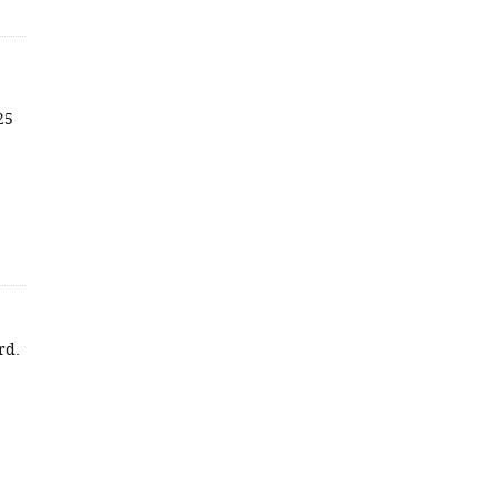
25
rd.