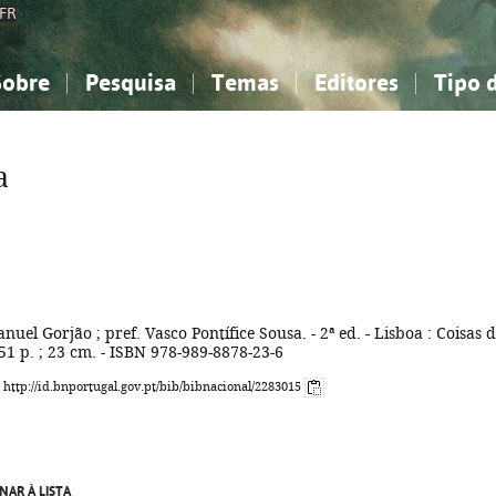
FR
Sobre
Pesquisa
Temas
Editores
Tipo 
obre a Bibliografia Nacional
imples
onhecimento, Informação...
onhecimento, Informação...
Combinada
A minha lista
Como utilizar
Filosofia, psicologia...
Filosofia, psicologia...
Perguntas frequente
a
iências sociais...
iências sociais...
Ciências exatas e naturais...
Ciências exatas e naturais...
rte, desporto...
rte, desporto...
Literatura, linguística...
Literatura, linguística...
nuel Gorjão ; pref. Vasco Pontífice Sousa. - 2ª ed. - Lisboa : Coisas 
151 p. ; 23 cm. - ISBN 978-989-8878-23-6
: http://id.bnportugal.gov.pt/bib/bibnacional/2283015
NAR À LISTA