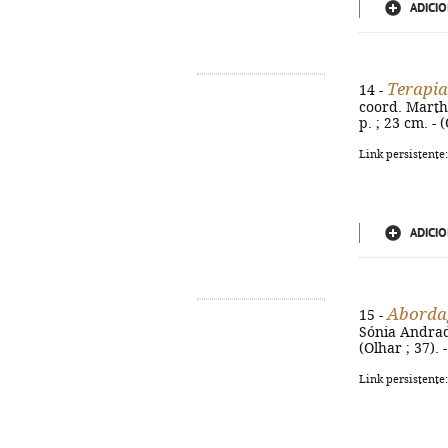
ADICIO
Terapia
14 -
coord. Martha
p. ; 23 cm. - 
Link persistente
ADICIO
Abordag
15 -
Sónia Andrade.
(Olhar ; 37).
Link persistente