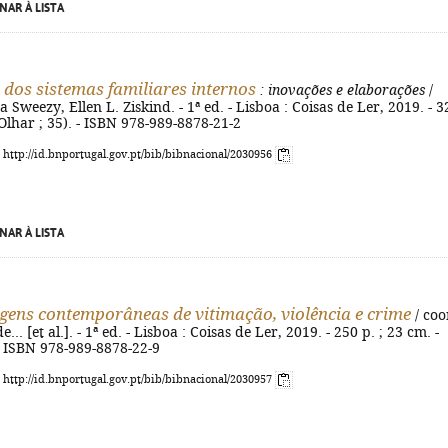
NAR À LISTA
 dos sistemas familiares internos
: inovações e elaborações
/
 Sweezy, Ellen L. Ziskind. - 1ª ed. - Lisboa : Coisas de Ler, 2019. - 3
(Olhar ; 35). - ISBN 978-989-8878-21-2
: http://id.bnportugal.gov.pt/bib/bibnacional/2030956
NAR À LISTA
ens contemporâneas de vitimação, violência e crime
/ coo
.. [et al.]. - 1ª ed. - Lisboa : Coisas de Ler, 2019. - 250 p. ; 23 cm. -
 - ISBN 978-989-8878-22-9
: http://id.bnportugal.gov.pt/bib/bibnacional/2030957