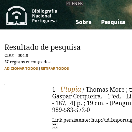
PT
EN
FR
Sobre
Pesquisa
Sobre a Bibliografia Nacional
Simples
Conhecimento, Informação...
Conhecimento, Informação...
Combinada
A
Resultado de pesquisa
Ciências sociais...
Ciências sociais...
CDU: =304.9
Arte, desporto...
Arte, desporto...
37
registos encontrados
ADICIONAR TODOS
|
RETIRAR TODOS
Utopia
1 -
/ Thomas More ; t
Gaspar Cerqueira. - 1ªed. - L
- 187, [4] p. ; 19 cm. - (Pengui
989-583-572-0
Link persistente: http://id.bnportu