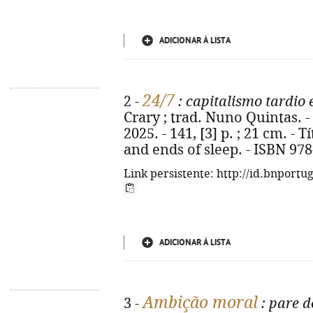
ADICIONAR À LISTA
24/7
2 -
: capitalismo tardio e
Crary ; trad. Nuno Quintas. - 
2025. - 141, [3] p. ; 21 cm. - T
and ends of sleep. - ISBN 97
Link persistente: http://id.bnportu
ADICIONAR À LISTA
Ambição moral
3 -
: pare d