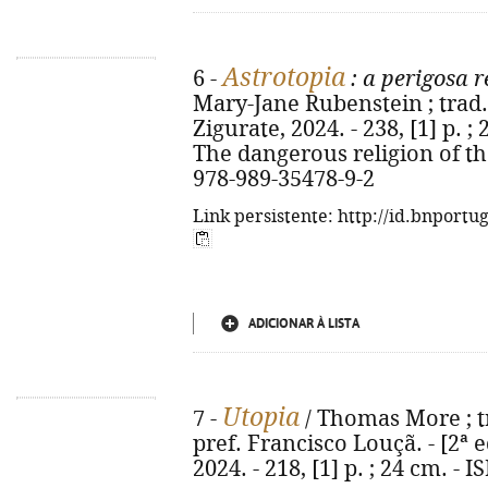
Astrotopia
6 -
: a perigosa r
Mary-Jane Rubenstein ; trad. 
Zigurate, 2024. - 238, [1] p. ; 
The dangerous religion of th
978-989-35478-9-2
Link persistente: http://id.bnportu
ADICIONAR À LISTA
Utopia
7 -
/ Thomas More ; t
pref. Francisco Louçã. - [2ª e
2024. - 218, [1] p. ; 24 cm. -