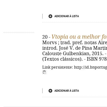
ADICIONAR À LISTA
Vtopia ou a melhor f
20 -
Morvs ; trad. pref. notas Air
introd. José V. de Pina Martin
Calouste Gulbenkian, 2015. - 42
(Textos clássicos). - ISBN 97
Link persistente: http://id.bnportu
ADICIONAR À LISTA