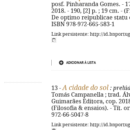
posf. Pinharanda Gomes. - 17
2018. - 190, [2] p. ; 19 cm. - (F
De optimo reipublicae statu 
ISBN 978-972-665-583-1
Link persistente: http://id.bnportu
ADICIONAR À LISTA
A cidade do sol
13 -
: prelúd
Tomás Campanella ; trad. Álva
Guimarães Editora, cop. 2018. 
(Filosofia & ensaios). - Tít. or
972-66-5047-8
Link persistente: http://id.bnportu