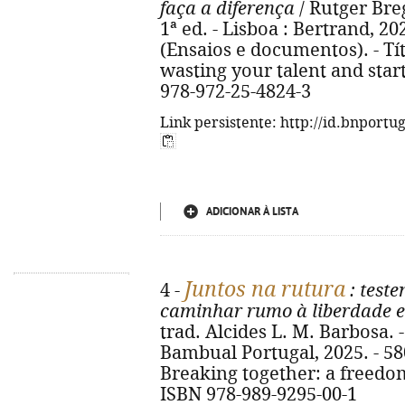
faça a diferença
/ Rutger Bre
1ª ed. - Lisboa : Bertrand, 2025.
(Ensaios e documentos). - Tít
wasting your talent and star
978-972-25-4824-3
Link persistente: http://id.bnportu
ADICIONAR À LISTA
Juntos na rutura
4 -
: test
caminhar rumo à liberdade e
trad. Alcides L. M. Barbosa. -
Bambual Portugal, 2025. - 580, 
Breaking together: a freedom
ISBN 978-989-9295-00-1