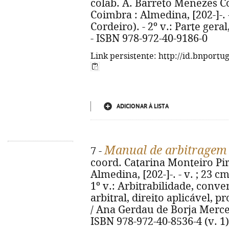
colab. A. Barreto Menezes Cor
Coimbra : Almedina, [202-]-. 
Cordeiro). - 2º v.: Parte geral
- ISBN 978-972-40-9186-0
Link persistente: http://id.bnportu
ADICIONAR À LISTA
Manual de arbitragem 
7 -
coord. Catarina Monteiro Pire
Almedina, [202-]-. - v. ; 23 c
1º v.: Arbitrabilidade, conv
arbitral, direito aplicável, p
/ Ana Gerdau de Borja Mercerea
ISBN 978-972-40-8536-4 (v. 1)