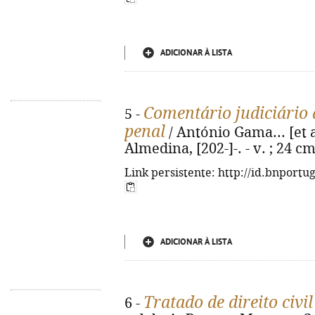
ADICIONAR À LISTA
Comentário judiciário 
5 -
penal
/ António Gama... [et al
Almedina, [202-]-. - v. ; 24 c
Link persistente: http://id.bnportu
ADICIONAR À LISTA
Tratado de direito civil
6 -