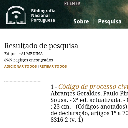
PT
EN
FR
Sobre
Pesquisa
Sobre a Bibliografia Nacional
Simples
Conhecimento, Informação...
Conhecimento, Informação...
Combinada
A
Resultado de pesquisa
Ciências sociais...
Ciências sociais...
Editor: =ALMEDINA
Arte, desporto...
Arte, desporto...
6969
registos encontrados
ADICIONAR TODOS
|
RETIRAR TODOS
Código de processo civ
1 -
Abrantes Geraldes, Paulo Pim
Sousa. - 2ª ed. actualizada. -
; 23 cm. - (Códigos anotados).
de declaração, artigos 1º a 70
8316-2 (v. 1)