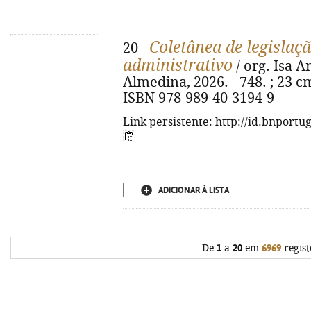
Coletânea de legislaçã
20 -
administrativo
/ org. Isa A
Almedina, 2026. - 748. ; 23 cm
ISBN 978-989-40-3194-9
Link persistente: http://id.bnportu
ADICIONAR À LISTA
De
1
a
20
em
6969
regist