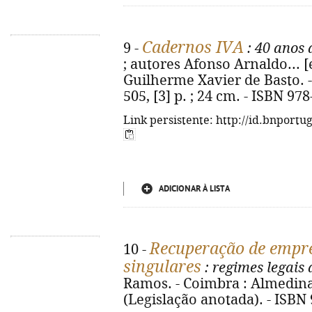
Cadernos IVA
9 -
: 40 anos 
; autores Afonso Arnaldo... [e
Guilherme Xavier de Basto. -
505, [3] p. ; 24 cm. - ISBN 97
Link persistente: http://id.bnportu
ADICIONAR À LISTA
Recuperação de empre
10 -
singulares
: regimes legais
Ramos. - Coimbra : Almedina, 
(Legislação anotada). - ISBN