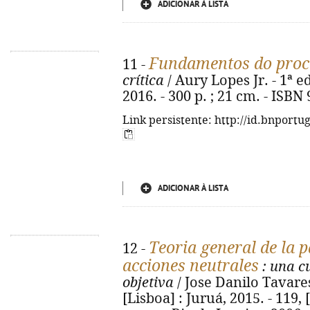
ADICIONAR À LISTA
Fundamentos do proc
11 -
crítica
/ Aury Lopes Jr. - 1ª ed
2016. - 300 p. ; 21 cm. - ISBN
Link persistente: http://id.bnportu
ADICIONAR À LISTA
Teoria general de la p
12 -
acciones neutrales
: una c
objetiva
/ Jose Danilo Tavares
[Lisboa] : Juruá, 2015. - 119, 