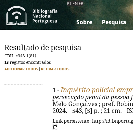
PT
EN
FR
Sobre
Pesquisa
Sobre a Bibliografia Nacional
Simples
Conhecimento, Informação...
Conhecimento, Informação...
Combinada
A
Resultado de pesquisa
Ciências sociais...
Ciências sociais...
CDU: =343.1(81)
Arte, desporto...
Arte, desporto...
13
registos encontrados
ADICIONAR TODOS
|
RETIRAR TODOS
Inquérito policial empr
1 -
persecução penal da pessoa j
Melo Gonçalves ; pref. Robin
2024. - 543, [5] p. ; 21 cm. -
Link persistente: http://id.bnportu