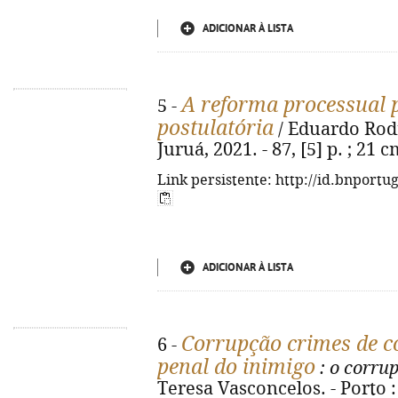
ADICIONAR À LISTA
A reforma processual p
5 -
postulatória
/ Eduardo Rodr
Juruá, 2021. - 87, [5] p. ; 21
Link persistente: http://id.bnportu
ADICIONAR À LISTA
Corrupção crimes de co
6 -
penal do inimigo
: o corrup
Teresa Vasconcelos. - Porto : J