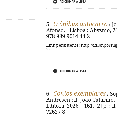
ADICIONAR À LISTA
O ônibus autocarro
5 -
/ J
Afonso. - Lisboa : Abysmo, 202
978-989-9014-44-2
Link persistente: http://id.bnportu
ADICIONAR À LISTA
Contos exemplares
6 -
/ So
Andresen ; il. João Catarino. 
Editora, 2026. - 161, [2] p. : i
72627-8