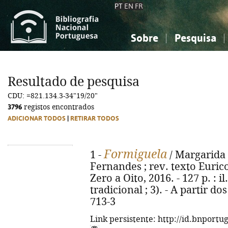
PT
EN
FR
Sobre
Pesquisa
Sobre a Bibliografia Nacional
Simples
Conhecimento, Informação...
Conhecimento, Informação...
Combinada
A
Resultado de pesquisa
Ciências sociais...
Ciências sociais...
CDU: =821.134.3-34"19/20"
Arte, desporto...
Arte, desporto...
3796
registos encontrados
ADICIONAR TODOS
|
RETIRAR TODOS
Formiguela
1 -
/ Margarida F
Fernandes ; rev. texto Eurico
Zero a Oito, 2016. - 127 p. : i
tradicional ; 3). - A partir d
713-3
Link persistente: http://id.bnportu