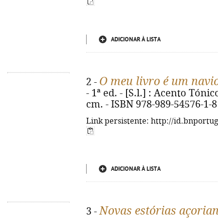
ADICIONAR À LISTA
O meu livro é um navi
2 -
- 1ª ed. - [S.l.] : Acento Tónico
cm. - ISBN 978-989-54576-1-8
Link persistente: http://id.bnportu
ADICIONAR À LISTA
Novas estórias açoria
3 -