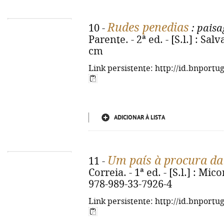
Rudes penedias
10 -
: pais
Parente. - 2ª ed. - [S.l.] : Sal
cm
Link persistente: http://id.bnportu
ADICIONAR À LISTA
Um país à procura da
11 -
Correia. - 1ª ed. - [S.l.] : Mic
978-989-33-7926-4
Link persistente: http://id.bnportu