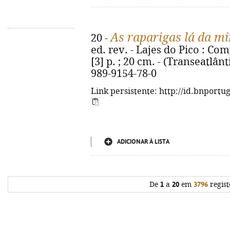
As raparigas lá da m
20 -
ed. rev. - Lajes do Pico : Com
[3] p. ; 20 cm. - (Transeatlânt
989-9154-78-0
Link persistente: http://id.bnportu
ADICIONAR À LISTA
De
1
a
20
em
3796
regist