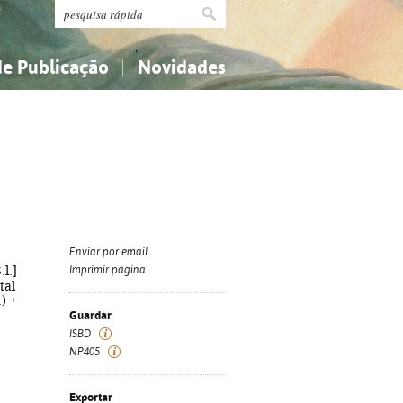
de Publicação
Novidades
s
Religião...
Religião...
Ciências aplicadas...
Ciências aplicadas...
História, geografia, biografias...
História, geografia, biografias...
Enviar por email
.l.]
Imprimir página
tal
) +
Guardar
ISBD
NP405
Exportar