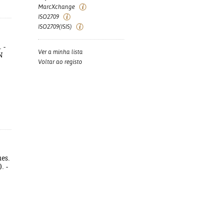
MarcXchange
ISO2709
ISO2709(ISIS)
 -
Ver a minha lista
N
Voltar ao registo
es.
. -