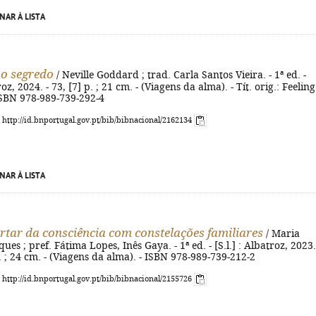
NAR À LISTA
 o segredo
/ Neville Goddard ; trad. Carla Santos Vieira. - 1ª ed. -
oz, 2024. - 73, [7] p. ; 21 cm. - (Viagens da alma). - Tít. orig.: Feeling
 ISBN 978-989-739-292-4
: http://id.bnportugal.gov.pt/bib/bibnacional/2162134
NAR À LISTA
rtar da consciência com constelações familiares
/ Maria
es ; pref. Fátima Lopes, Inês Gaya. - 1ª ed. - [S.l.] : Albatroz, 2023.
il. ; 24 cm. - (Viagens da alma). - ISBN 978-989-739-212-2
: http://id.bnportugal.gov.pt/bib/bibnacional/2155726