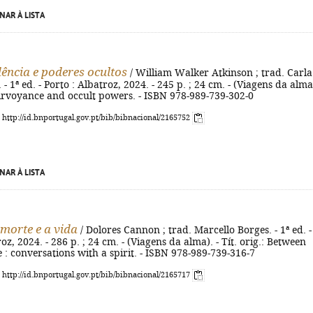
NAR À LISTA
dência e poderes ocultos
/ William Walker Atkinson ; trad. Carla
 - 1ª ed. - Porto : Albatroz, 2024. - 245 p. ; 24 cm. - (Viagens da alma)
lairvoyance and occult powers. - ISBN 978-989-739-302-0
: http://id.bnportugal.gov.pt/bib/bibnacional/2165752
NAR À LISTA
 morte e a vida
/ Dolores Cannon ; trad. Marcello Borges. - 1ª ed. -
oz, 2024. - 286 p. ; 24 cm. - (Viagens da alma). - Tít. orig.: Between
e : conversations with a spirit. - ISBN 978-989-739-316-7
: http://id.bnportugal.gov.pt/bib/bibnacional/2165717