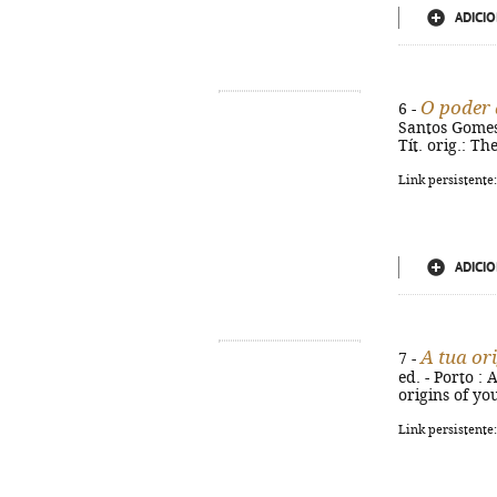
ADICIO
O poder 
6 -
Santos Gomes. 
Tít. orig.: T
Link persistente
ADICIO
A tua or
7 -
ed. - Porto : 
origins of yo
Link persistente