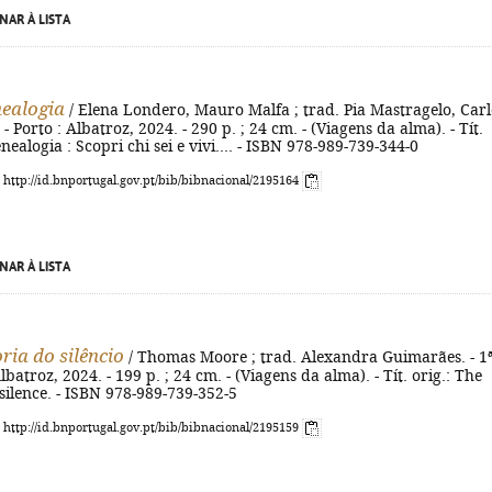
NAR À LISTA
ealogia
/ Elena Londero, Mauro Malfa ; trad. Pia Mastragelo, Carl
. - Porto : Albatroz, 2024. - 290 p. ; 24 cm. - (Viagens da alma). - Tít.
nealogia : Scopri chi sei e vivi.... - ISBN 978-989-739-344-0
: http://id.bnportugal.gov.pt/bib/bibnacional/2195164
NAR À LISTA
ria do silêncio
/ Thomas Moore ; trad. Alexandra Guimarães. - 1
Albatroz, 2024. - 199 p. ; 24 cm. - (Viagens da alma). - Tít. orig.: The
silence. - ISBN 978-989-739-352-5
: http://id.bnportugal.gov.pt/bib/bibnacional/2195159