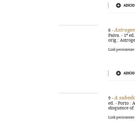
ADICIO
Astrogen
8 -
Paiva. - 1ª ed
orig.: Astroge
Link persistente
ADICIO
A sabedo
9 -
ed. - Porto : 
eloquence of 
Link persistente