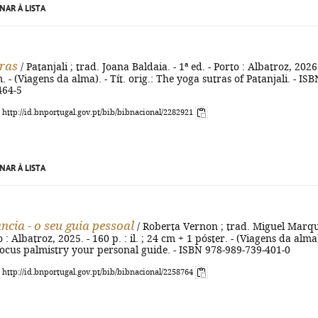
NAR À LISTA
ras
/ Patanjali ; trad. Joana Baldaia. - 1ª ed. - Porto : Albatroz, 2026.
. - (Viagens da alma). - Tít. orig.: The yoga sutras of Patanjali. - ISB
464-5
: http://id.bnportugal.gov.pt/bib/bibnacional/2282921
NAR À LISTA
cia - o seu guia pessoal
/ Roberta Vernon ; trad. Miguel Marqu
to : Albatroz, 2025. - 160 p. : il. ; 24 cm + 1 póster. - (Viagens da alma)
n focus palmistry your personal guide. - ISBN 978-989-739-401-0
: http://id.bnportugal.gov.pt/bib/bibnacional/2258764