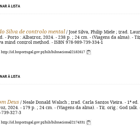
NAR À LISTA
o Silva de controlo mental
/ José Silva, Philip Miele ; trad. Lau
. - Porto : Albatroz, 2024. - 238 p. ; 24 cm. - (Viagens da alma). - Tít
lva mind control method. - ISBN 978-989-739-334-1
: http://id.bnportugal.gov.pt/bib/bibnacional/2182617
NAR À LISTA
om Deus
/ Neale Donald Walsch ; trad. Carla Santos Vieira. - 1ª ed. 
oz, 2024. - 179 p. ; 24 cm. - (Viagens da alma). - Tít. orig.: God talk. 
-739-327-3
: http://id.bnportugal.gov.pt/bib/bibnacional/2174331