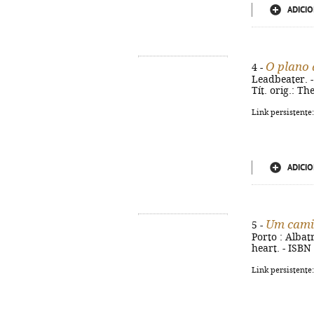
ADICIO
O plano 
4 -
Leadbeater. - 
Tít. orig.: T
Link persistente
ADICIO
Um cami
5 -
Porto : Albatr
heart. - ISBN
Link persistente