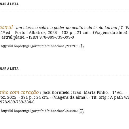
NAR À LISTA
astral
: um clássico sobre o poder do oculto e da lei do karma
/ C. 
1ª ed. - Porto : Albatroz, 2025. - 133 p. ; 21 cm. - (Viagens da alma). 
he astral plane. - ISBN 978-989-739-399-0
: http://id.bnportugal.gov.pt/bib/bibnacional/2212979
NAR À LISTA
nho com coração
/ Jack Kornfield ; trad. Marta Pinho. - 1ª ed. -
oz, 2025. - 391 p. ; 24 cm. - (Viagens da alma). - Tít. orig.: A path w
 978-989-739-384-6
: http://id.bnportugal.gov.pt/bib/bibnacional/2210965