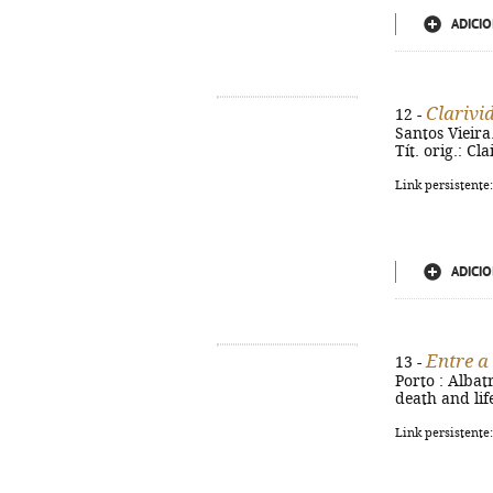
ADICIO
Clarivi
12 -
Santos Vieira.
Tít. orig.: C
Link persistente
ADICIO
Entre a
13 -
Porto : Albatr
death and lif
Link persistente