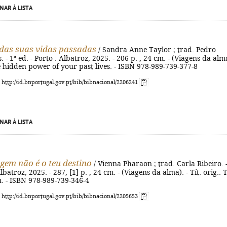
NAR À LISTA
das suas vidas passadas
/ Sandra Anne Taylor ; trad. Pedro
- 1ª ed. - Porto : Albatroz, 2025. - 206 p. ; 24 cm. - (Viagens da alma
he hidden power of your past lives. - ISBN 978-989-739-377-8
: http://id.bnportugal.gov.pt/bib/bibnacional/2206241
NAR À LISTA
igem não é o teu destino
/ Vienna Pharaon ; trad. Carla Ribeiro. -
Albatroz, 2025. - 287, [1] p. ; 24 cm. - (Viagens da alma). - Tít. orig.: 
u. - ISBN 978-989-739-346-4
: http://id.bnportugal.gov.pt/bib/bibnacional/2205653