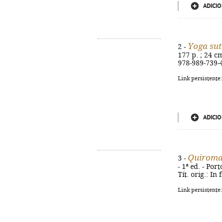
ADICIO
Yoga sut
2 -
177 p. ; 24 cm
978-989-739-
Link persistente
ADICIO
Quiroman
3 -
- 1ª ed. - Por
Tít. orig.: I
Link persistente