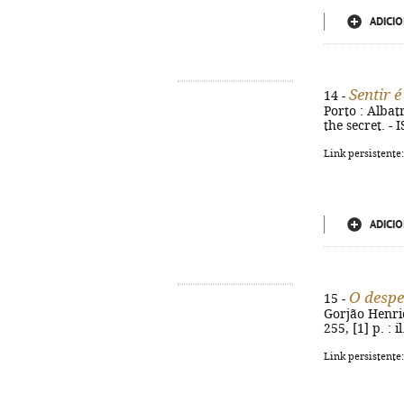
ADICIO
Sentir é
14 -
Porto : Albatr
the secret. -
Link persistente
ADICIO
O despe
15 -
Gorjão Henriqu
255, [1] p. : 
Link persistente