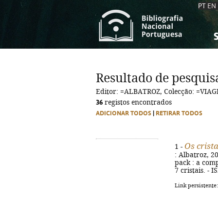
PT
EN
S
S
C
C
Resultado de pesquis
C
C
Editor: =ALBATROZ, Colecção: =VI
A
A
36
registos encontrados
ADICIONAR TODOS
|
RETIRAR TODOS
Os crist
1 -
: Albatroz, 20
pack : a comp
7 cristais. -
Link persistente