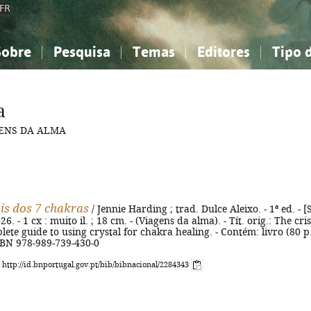
FR
Sobre
Pesquisa
Temas
Editores
Tipo 
obre a Bibliografia Nacional
imples
onhecimento, Informação...
onhecimento, Informação...
Combinada
A minha lista
Como utilizar
Filosofia, psicologia...
Filosofia, psicologia...
Perguntas frequente
a
iências sociais...
iências sociais...
Ciências exatas e naturais...
Ciências exatas e naturais...
AGENS DA ALMA
rte, desporto...
rte, desporto...
Literatura, linguística...
Literatura, linguística...
ais dos 7 chakras
/ Jennie Harding ; trad. Dulce Aleixo. - 1ª ed. - [S
26. - 1 cx : muito il. ; 18 cm. - (Viagens da alma). - Tít. orig.: The cris
lete guide to using crystal for chakra healing. - Contém: livro (80 p.
 ISBN 978-989-739-430-0
: http://id.bnportugal.gov.pt/bib/bibnacional/2284343