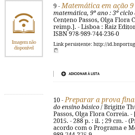
Matemática em ação 9
9 -
matemática, 9º ano
: 3º ciclo
Centeno Passos, Olga Flora C
reimp.]. - Lisboa : Raiz Editora
ISBN 978-989-744-236-0
Link persistente: http://id.bnportu
ADICIONAR À LISTA
Preparar a prova fina
10 -
do ensino básico
/ Brigitte 
Passos, Olga Flora Correia. - [
2015. - 288 p. : il. ; 29 cm. - 
acordo com o Programa e Met
989-744-275-9