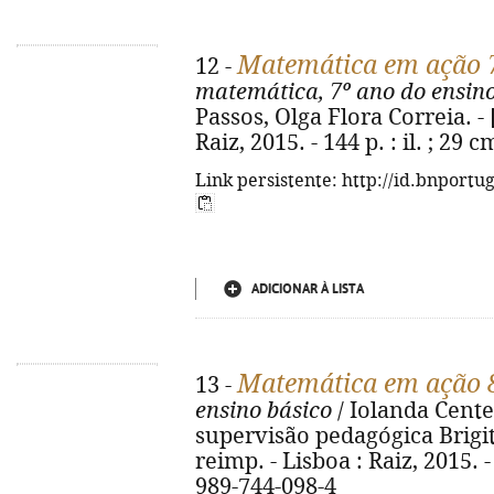
Matemática em ação 
12 -
matemática, 7º ano do ensino
Passos, Olga Flora Correia. - [
Raiz, 2015. - 144 p. : il. ; 29
Link persistente: http://id.bnportu
ADICIONAR À LISTA
Matemática em ação 
13 -
ensino básico
/ Iolanda Cente
supervisão pedagógica Brigit
reimp. - Lisboa : Raiz, 2015. - 
989-744-098-4