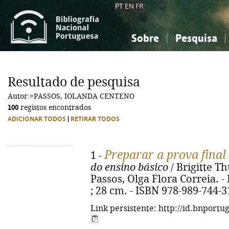
PT
EN
FR
Sobre
Pesquisa
Sobre a Bibliografia Nacional
Simples
Conhecimento, Informação...
Conhecimento, Informação...
Combinada
A
Resultado de pesquisa
Ciências sociais...
Ciências sociais...
Autor:=PASSOS, IOLANDA CENTENO
Arte, desporto...
Arte, desporto...
100
registos encontrados
ADICIONAR TODOS
|
RETIRAR TODOS
Preparar a prova final
1 -
do ensino básico
/ Brigitte 
Passos, Olga Flora Correia. - L
; 28 cm. - ISBN 978-989-744-3
Link persistente: http://id.bnportu