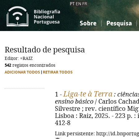
PT
EN
FR
Sobre
Pesquisa
Sobre a Bibliografia Nacional
Simples
Conhecimento, Informação...
Conhecimento, Informação...
Combinada
A
Resultado de pesquisa
Ciências sociais...
Ciências sociais...
Editor: =RAIZ
Arte, desporto...
Arte, desporto...
542
registos encontrados
ADICIONAR TODOS
|
RETIRAR TODOS
Liga-te à Terra
1 -
: ciência
ensino básico
/ Carlos Cacha
Silvestre ; rev. científico Mig
Lisboa : Raiz, 2025. - 223 p. :
412-8
Link persistente: http://id.bnportu