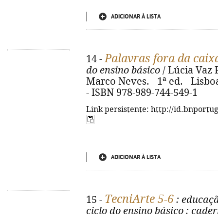
ADICIONAR À LISTA
Palavras fora da caix
14 -
do ensino básico
/ Lúcia Vaz Pe
Marco Neves. - 1ª ed. - Lisboa 
- ISBN 978-989-744-549-1
Link persistente: http://id.bnportu
ADICIONAR À LISTA
TecniArte 5-6
15 -
: educaçã
ciclo do ensino básico
: cader