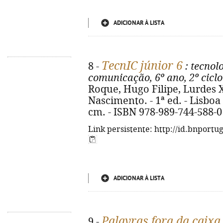
ADICIONAR À LISTA
TecnIC júnior 6
8 -
: tecnol
comunicação, 6º ano, 2º ciclo
Roque, Hugo Filipe, Lurdes X
Nascimento. - 1ª ed. - Lisboa : 
cm. - ISBN 978-989-744-588-0
Link persistente: http://id.bnportu
ADICIONAR À LISTA
Palavras fora da caixa
9 -