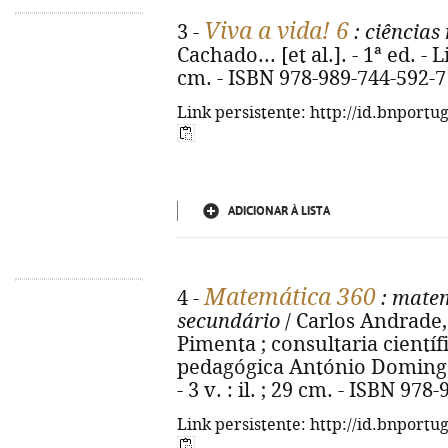
Viva a vida! 6
3 -
: ciências
Cachado... [et al.]. - 1ª ed. - Li
cm. - ISBN 978-989-744-592-7
Link persistente: http://id.bnportu
ADICIONAR À LISTA
Matemática 360
4 -
: matem
secundário
/ Carlos Andrade,
Pimenta ; consultaria científ
pedagógica António Domingos. 
- 3 v. : il. ; 29 cm. - ISBN 97
Link persistente: http://id.bnportu