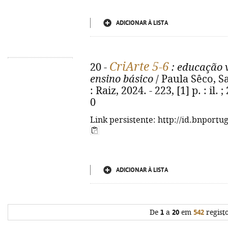
ADICIONAR À LISTA
CriArte 5-6
20 -
: educação vi
ensino básico
/ Paula Sêco, S
: Raiz, 2024. - 223, [1] p. : il
0
Link persistente: http://id.bnportu
ADICIONAR À LISTA
De
1
a
20
em
542
regist