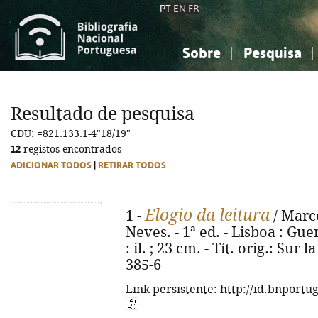
PT
EN
FR
Sobre
Pesquisa
Sobre a Bibliografia Nacional
Simples
Conhecimento, Informação...
Conhecimento, Informação...
Combinada
A
Resultado de pesquisa
Ciências sociais...
Ciências sociais...
CDU: =821.133.1-4"18/19"
Arte, desporto...
Arte, desporto...
12
registos encontrados
ADICIONAR TODOS
|
RETIRAR TODOS
Elogio da leitura
1 -
/ Marce
Neves. - 1ª ed. - Lisboa : Guer
: il. ; 23 cm. - Tít. orig.: Sur
385-6
Link persistente: http://id.bnportu