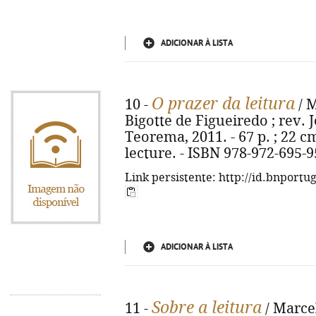
ADICIONAR À LISTA
O prazer da leitura
10 -
/ M
Bigotte de Figueiredo ; rev. Jo
Teorema, 2011. - 67 p. ; 22 cm
lecture. - ISBN 978-972-695-9
Link persistente: http://id.bnportu
ADICIONAR À LISTA
Sobre a leitura
11 -
/ Marcel