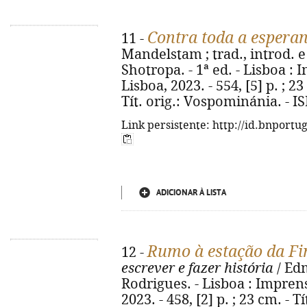
Contra toda a espera
11 -
Mandelstam ; trad., introd. 
Shotropa. - 1ª ed. - Lisboa 
Lisboa, 2023. - 554, [5] p. ; 
Tít. orig.: Vospominánia. - 
Link persistente: http://id.bnportu
ADICIONAR À LISTA
Rumo à estação da Fi
12 -
escrever e fazer história
/ Ed
Rodrigues. - Lisboa : Impren
2023. - 458, [2] p. ; 23 cm. - T