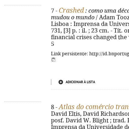
Crashed
7 -
: como uma décad
mudou o mundo
/ Adam Tooze
Lisboa : Imprensa da Univers
731, [3] p. : il. ; 23 cm. - Tít
financial crises changed the
5
Link persistente: http://id.bnportu
ADICIONAR À LISTA
Atlas do comércio tran
8 -
David Eltis, David Richardson
posf. David W. Blight ; trad.
Imprensa da Universidade de 