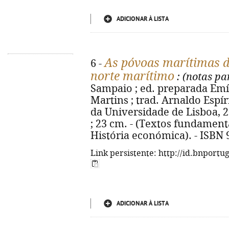
ADICIONAR À LISTA
As póvoas marítimas do
6 -
norte marítimo
: (notas pa
Sampaio ; ed. preparada Emí
Martins ; trad. Arnaldo Espír
da Universidade de Lisboa, 2024
; 23 cm. - (Textos fundamen
História económica). - ISBN 
Link persistente: http://id.bnportu
ADICIONAR À LISTA