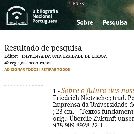
PT
EN
FR
Sobre
Pesquisa
Sobre a Bibliografia Nacional
Simples
Conhecimento, Informação...
Conhecimento, Informação...
Combinada
A
Resultado de pesquisa
Ciências sociais...
Ciências sociais...
Editor: =IMPRENSA DA UNIVERSIDADE DE LISBOA
Arte, desporto...
Arte, desporto...
42
registos encontrados
ADICIONAR TODOS
|
RETIRAR TODOS
Sobre o futuro das nos
1 -
Friedrich Nietzsche ; trad. Pe
Imprensa da Universidade de L
; 23 cm. - (Textos fundamentai
orig.: Überdie Zukunft unser
978-989-8928-22-1