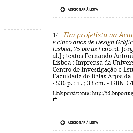
ADICIONAR À LISTA
Um projetista na Acad
14 -
e cinco anos de Design Gráfi
Lisboa, 25 obras
/ coord. Jorge
al.] ; textos Fernando António 
Lisboa : Imprensa da Univers
Centro de Investigação e Est
Faculdade de Belas Artes da 
- 536 p. : il. ; 33 cm. - ISBN 
Link persistente: http://id.bnportu
ADICIONAR À LISTA