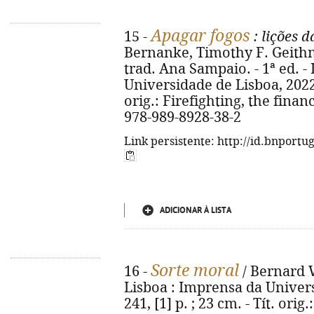
Apagar fogos
15 -
: lições d
Bernanke, Timothy F. Geithne
trad. Ana Sampaio. - 1ª ed. -
Universidade de Lisboa, 2022. - 
orig.: Firefighting, the financ
978-989-8928-38-2
Link persistente: http://id.bnportu
ADICIONAR À LISTA
Sorte moral
16 -
/ Bernard W
Lisboa : Imprensa da Univers
241, [1] p. ; 23 cm. - Tít. ori