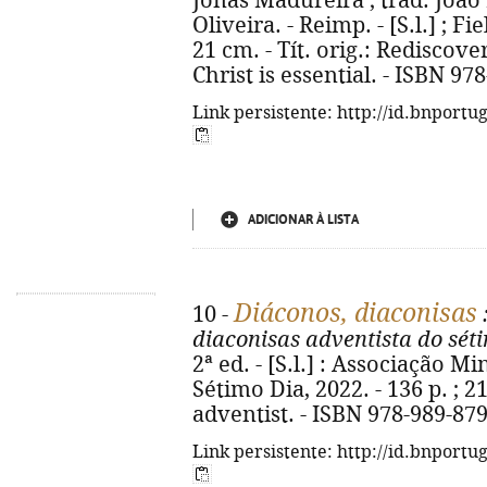
Jonas Madureira ; trad. João
Oliveira. - Reimp. - [S.l.] ; Fie
21 cm. - Tít. orig.: Rediscov
Christ is essential. - ISBN 97
Link persistente: http://id.bnportu
ADICIONAR À LISTA
Diáconos, diaconisas
10 -
diaconisas adventista do sét
2ª ed. - [S.l.] : Associação M
Sétimo Dia, 2022. - 136 p. ; 2
adventist. - ISBN 978-989-87
Link persistente: http://id.bnportu