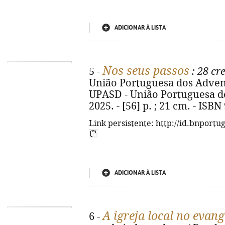
ADICIONAR À LISTA
Nos seus passos
5 -
: 28 cr
União Portuguesa dos Adventis
UPASD - União Portuguesa do
2025. - [56] p. ; 21 cm. - ISB
Link persistente: http://id.bnportu
ADICIONAR À LISTA
A igreja local no evan
6 -