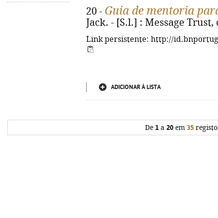
Guia de mentoria par
20 -
Jack. - [S.l.] : Message Trust,
Link persistente: http://id.bnportu
ADICIONAR À LISTA
De
1
a
20
em
35
registo