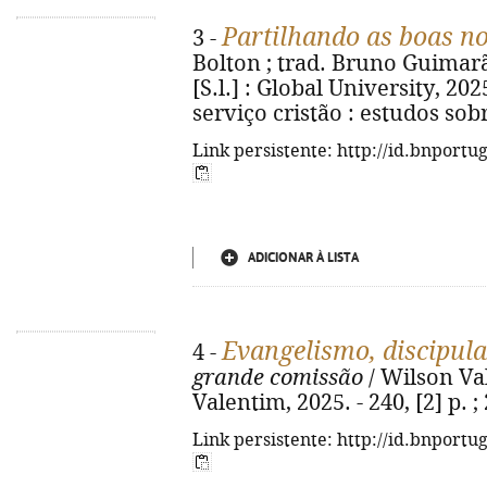
Partilhando as boas n
3 -
Bolton ; trad. Bruno Guimarãe
[S.l.] : Global University, 2025.
serviço cristão : estudos sobr
Link persistente: http://id.bnportu
ADICIONAR À LISTA
Evangelismo, discipul
4 -
grande comissão
/ Wilson Vale
Valentim, 2025. - 240, [2] p. 
Link persistente: http://id.bnportu