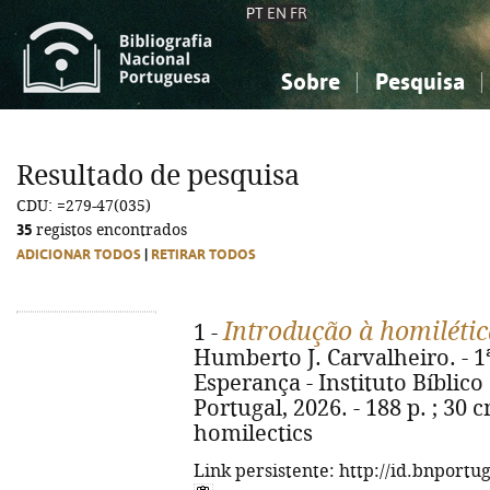
PT
EN
FR
Sobre
Pesquisa
Sobre a Bibliografia Nacional
Simples
Conhecimento, Informação...
Conhecimento, Informação...
Combinada
A
Resultado de pesquisa
Ciências sociais...
Ciências sociais...
CDU: =279-47(035)
Arte, desporto...
Arte, desporto...
35
registos encontrados
ADICIONAR TODOS
|
RETIRAR TODOS
Introdução à homilétic
1 -
Humberto J. Carvalheiro. - 1
Esperança - Instituto Bíblic
Portugal, 2026. - 188 p. ; 30 c
homilectics
Link persistente: http://id.bnportu