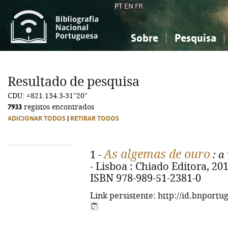
PT
EN
FR
Sobre
Pesquisa
Sobre a Bibliografia Nacional
Simples
Conhecimento, Informação...
Conhecimento, Informação...
Combinada
A
Resultado de pesquisa
Ciências sociais...
Ciências sociais...
CDU: =821.134.3-31"20"
Arte, desporto...
Arte, desporto...
7933
registos encontrados
ADICIONAR TODOS
|
RETIRAR TODOS
As algemas de ouro
1 -
: a
- Lisboa : Chiado Editora, 2015.
ISBN 978-989-51-2381-0
Link persistente: http://id.bnportu