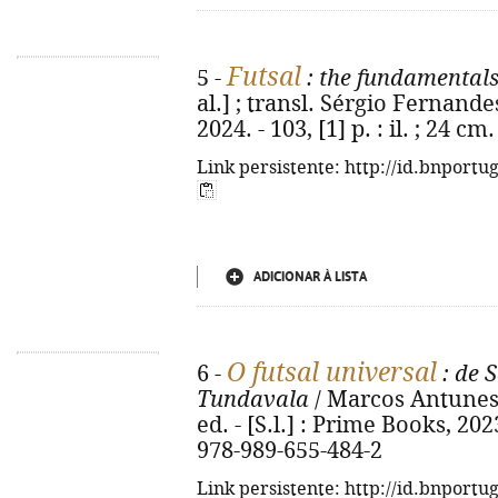
Futsal
5 -
: the fundamentals
al.] ; transl. Sérgio Fernandes.
2024. - 103, [1] p. : il. ; 24 
Link persistente: http://id.bnportu
ADICIONAR À LISTA
O futsal universal
6 -
: de 
Tundavala
/ Marcos Antunes ; 
ed. - [S.l.] : Prime Books, 2023
978-989-655-484-2
Link persistente: http://id.bnportu