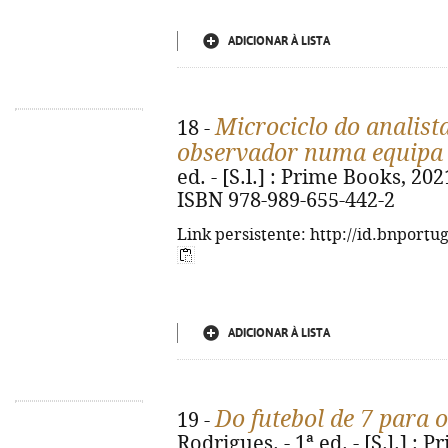
ADICIONAR À LISTA
Microciclo do analista
18 -
observador numa equipa 
ed. - [S.l.] : Prime Books, 2021.
ISBN 978-989-655-442-2
Link persistente: http://id.bnportu
ADICIONAR À LISTA
Do futebol de 7 para o
19 -
Rodrigues. - 1ª ed. - [S.l.] : P