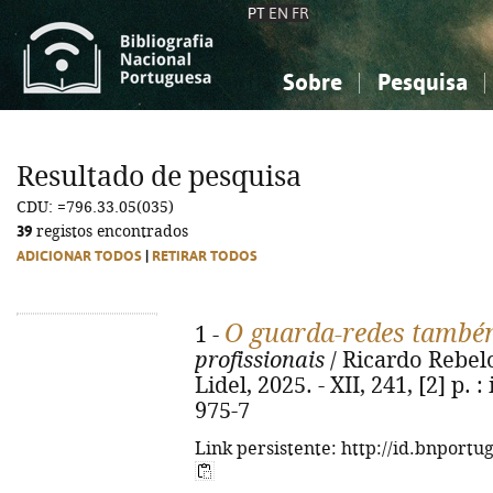
PT
EN
FR
Sobre
Pesquisa
Sobre a Bibliografia Nacional
Simples
Conhecimento, Informação...
Conhecimento, Informação...
Combinada
A
Resultado de pesquisa
Ciências sociais...
Ciências sociais...
CDU: =796.33.05(035)
Arte, desporto...
Arte, desporto...
39
registos encontrados
ADICIONAR TODOS
|
RETIRAR TODOS
O guarda-redes també
1 -
profissionais
/ Ricardo Rebelo
Lidel, 2025. - XII, 241, [2] p. 
975-7
Link persistente: http://id.bnportu