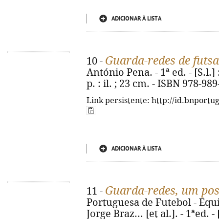
ADICIONAR À LISTA
Guarda-redes de futsa
10 -
António Pena. - 1ª ed. - [S.l.]
p. : il. ; 23 cm. - ISBN 978-98
Link persistente: http://id.bnportu
ADICIONAR À LISTA
Guarda-redes, um post
11 -
Portuguesa de Futebol - Equi
Jorge Braz... [et al.]. - 1ªed.