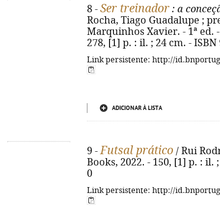
Ser treinador
8 -
: a conceç
Rocha, Tiago Guadalupe ; pref
Marquinhos Xavier. - 1ª ed. - 
278, [1] p. : il. ; 24 cm. - IS
Link persistente: http://id.bnportu
ADICIONAR À LISTA
Futsal prático
9 -
/ Rui Rodri
Books, 2022. - 150, [1] p. : il
0
Link persistente: http://id.bnportu