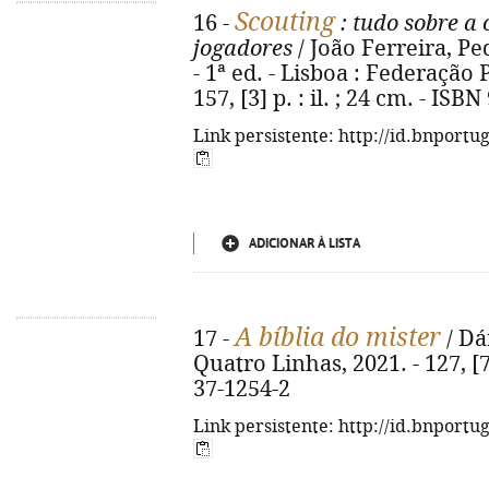
Scouting
16 -
: tudo sobre a 
jogadores
/ João Ferreira, Ped
- 1ª ed. - Lisboa : Federação
157, [3] p. : il. ; 24 cm. - IS
Link persistente: http://id.bnportu
ADICIONAR À LISTA
A bíblia do mister
17 -
/ Dár
Quatro Linhas, 2021. - 127, [7]
37-1254-2
Link persistente: http://id.bnportu