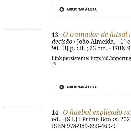
ADICIONAR À LISTA
O treinador de futsal
13 -
:
decisão
/ João Almeida. - 1ª ed
90, [3] p. : il. ; 23 cm. - ISB
Link persistente: http://id.bnportu
ADICIONAR À LISTA
O futebol explicado n
14 -
ed. - [S.l.] : Prime Books, 2021.
ISBN 978-989-655-469-9